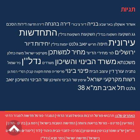
תגיות
בנייה
דירה בהנחה
דירות
הסכם
אשדוד
אשקלון
באר שבע
דיור ציבורי
דירה חדשה
התחדשות
גג
השקעה
השקעות
השקעה בנדל"ן
השקעות נדל"ן
עירונית
יחידות דיור
חיפה
יואב גלנט
חריש
יזמות נדל"ן
מחיר למשתכן
ירושלים
מחירי הדיור
מקרקעי ישראל
משה כחלון
לוד
נדל''ן
משרד הבינוי והשיכון
משכנתא
משרדים
ניר שמול
פינוי בינוי
נתניה
עורך דין
עיצוב הבית
פריפריה
פתח תקווה
קבלן
רמ"י
רמת גן
רשות מקרקעי ישראל
שר הבינוי והשיכון יואב
שר הבינוי והשיכון
שיפוץ
תל אביב
תמ"א 38
גלנט
האתרים שלנו:
תרבוש-פורטל תרבות ונופש למגזר הדתי
|
המגזר-פורטל חדשות למגזר הדתי
גל
|
מודיעין
|
מדינט – פורטל בריאות ורווחה
|
החדשות הטובות בישראל
|
רמת גן
|
בת ים - חולון
|
גב"ש
|
יש''ע:שומרון בנימין וגוש עציון
|
במרכז- לחברי הבית היהודי
|
לוד
|
לימודים אקדמאיים
לר
בישראל
|
חדשות ישראל
|
כפר סבא
|
נדל"ן