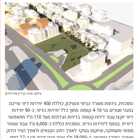
צילום: אוהד בן דיין אדריכלים
התוכנית, ביוזמת משרד הבינוי והשיכון, כוללת 450 יחידות דיור שייבנו
במבני מגורים בני 4-10 קומות. מתוך כלל יחידות הדיור, כ-90 יחידות
דיור יוקצו עבור דירות קטנות. בדירות הגדולות מעל 110 מ”ר תתאפשר
דיורית. בנוסף ליחידות הדיור, התוכנית כוללת כ-6,000 מ”ר עבור שטחי
מסחר ותעסוקה, שיוקמו בעיקר לאורך רחוב הקנאים ולאורך הציר הירוק
שעובר במרכז השכונה, כ-18,000 מ”ר עבור מבני ציבור וכן כ-27 דונם