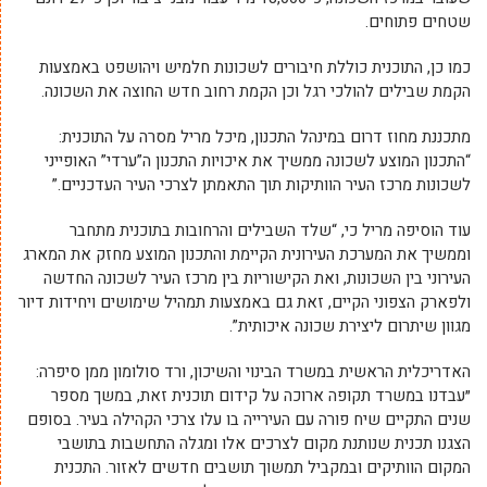
שטחים פתוחים.
כמו כן, התוכנית כוללת חיבורים לשכונות חלמיש ויהושפט באמצעות
הקמת שבילים להולכי רגל וכן הקמת רחוב חדש החוצה את השכונה.
מתכננת מחוז דרום במינהל התכנון, מיכל מריל מסרה על התוכנית:
“התכנון המוצע לשכונה ממשיך את איכויות התכנון ה”ערדי” האופייני
לשכונות מרכז העיר הוותיקות תוך התאמתן לצרכי העיר העדכניים.”
עוד הוסיפה מריל כי, “שלד השבילים והרחובות בתוכנית מתחבר
וממשיך את המערכת העירונית הקיימת והתכנון המוצע מחזק את המארג
העירוני בין השכונות, ואת הקישוריות בין מרכז העיר לשכונה החדשה
ולפארק הצפוני הקיים, זאת גם באמצעות תמהיל שימושים ויחידות דיור
מגוון שיתרום ליצירת שכונה איכותית”.
האדריכלית הראשית במשרד הבינוי והשיכון, ורד סולומון ממן סיפרה:
״עבדנו במשרד תקופה ארוכה על קידום תוכנית זאת, במשך מספר
שנים התקיים שיח פורה עם העירייה בו עלו צרכי הקהילה בעיר. בסופם
הצגנו תכנית שנותנת מקום לצרכים אלו ומגלה התחשבות בתושבי
המקום הוותיקים ובמקביל תמשוך תושבים חדשים לאזור. התכנית