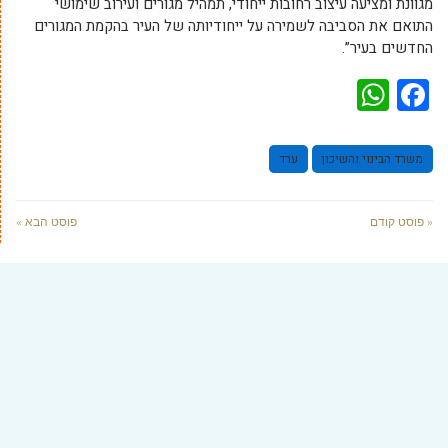
מגוונת ומציעה עיצוב רחובות ייחודי, תמהיל מגורים ועירוב שימושי
התואם את הסביבה לשמירה על ייחודיותה של העיר בהקמת המגורים
החדשים בעיר”.
WhatsApp
Facebook
משרד הבינוי והשיכון
ערד
« פוסט קודם
פוסט הבא »