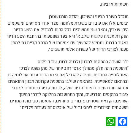
תשתיות ארציות.
מנכ”ל משרד הבינוי והשיכון, יהודה מורגנשטרן:
״בימים אלו אנו עובדים בשגרת מלחמה, מצד אחד מסייעים ומשקמים
היכן שצריך, ומצד שני ממשיכים בכל הכוח להגדיל את היצע הדיור.
הפקדת תכנית פלוגות שלב א’ היא צעד משמעותי בהרחבת היצע הדיור
באזור הדרום, ותסייע להמשיך עם צמיחתו של מרחב קריית גת למתן
מענה לצורכי הדיור של עשרות אלפי תושבים״.
יו”ר הוועדה המחוזית לתכנון ולבניה דרום, עודד פלוס:
“התוכנית הינה חלק ממהלך ארצי רחב יותר של מתן מענה לצרכי
האוכלוסייה החרדית, ונועדה להגדיל את היצע הדיור עבור אוכלוסיה זו
ובהתאם למאפייניה. בהתאמה שולבו בתוכנית עקרונות תכנון התואמים
את אורחות החיים ודפוסי הדיור שלה, לרבות קביעת שטחים לצורכי
ציבור בהיקפים הנדרשים, ותוך התחשבות בחלוקה לזרמי החינוך
השונים, הקצאת שטחים ציבוריים פתוחים, והתאמת סביבות המגורים
והשטחים הציבוריים ליחס גדול של אוכלוסיות צעירות וילדים”.
WhatsApp
Facebook