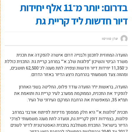
בדרום: יותר מ־11 אלף יחידות
דיור חדשות ליד קריית גת
ערן טוויטו
הוועדה המחוזית לתכנון ולבנייה דרום אישרה להפקדה את תכנית
משרד הבינוי והשיכון “פלוגות שלב א’” במרחב קריית גת. התכנית כוללת
כ־11,350 יחידות דיור חדשות וצפויה לתת מענה לכ־62,500 תושבים,
ומהווה צעד משמעותי בהרחבת היצע הדיור באזור הדרום.
הוועדה, בראשות יו״ר הוועדה עודד פלוס, החליטה בשני האחרון
להפקיד את התכנית, הממוקמת ממערב לעיר קריית גת ותואמת את
תמ״א 35, המאפשרת את הרחבת המרקם העירוני של העיר.
תכנית “פלוגות א’” היא חלק ממסמך מדיניות לפיתוח אורבני במרחב
פלוגות, בצמידות דופן לקריית גת, ונועדה לתת מענה משמעותי לצרכי
הדיור בישראל. התכנית משתלבת בתכנית האסטרטגית לדיור לשנים
2017 עד 2040 ובהחלטות הממשלה להרחבת היצע הדיור.