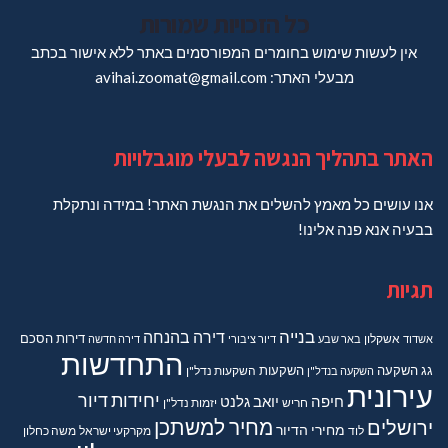
כל הזכויות שמורות
אין לעשות שימוש בחומרים המפורסמים באתר ללא אישור בכתב
מבעלי האתר: avihai.zoomat@gmail.com
האתר בתהליך הנגשה לבעלי מוגבלויות
אנו עושים כל מאמץ להשלים את הנגשת האתר! במידה ונתקלת
בבעיה אנא פנה אלינו!
תגיות
בנייה
דירה בהנחה
דירות
הסכם
אשדוד
אשקלון
באר שבע
דיור ציבורי
דירה חדשה
התחדשות
גג
השקעה
השקעות
השקעה בנדל"ן
השקעות נדל"ן
עירונית
יחידות דיור
חיפה
יואב גלנט
חריש
יזמות נדל"ן
מחיר למשתכן
ירושלים
מחירי הדיור
מקרקעי ישראל
משה כחלון
לוד