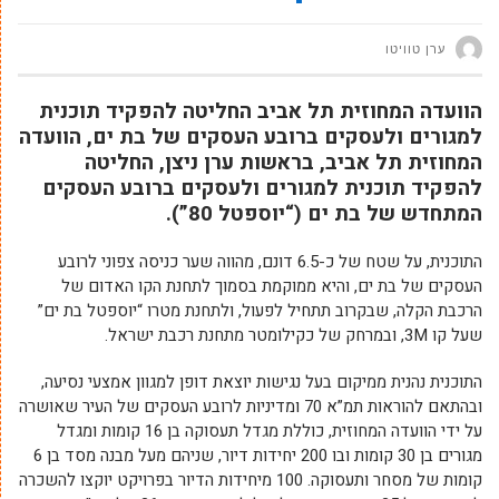
ערן טוויטו
הוועדה המחוזית תל אביב החליטה להפקיד תוכנית
למגורים ולעסקים ברובע העסקים של בת ים, הוועדה
המחוזית תל אביב, בראשות ערן ניצן, החליטה
להפקיד תוכנית למגורים ולעסקים ברובע העסקים
המתחדש של בת ים (“יוספטל 80”).
התוכנית, על שטח של כ-6.5 דונם, מהווה שער כניסה צפוני לרובע
העסקים של בת ים, והיא ממוקמת בסמוך לתחנת הקו האדום של
הרכבת הקלה, שבקרוב תתחיל לפעול, ולתחנת מטרו “יוספטל בת ים”
שעל קו 3M, ובמרחק של כקילומטר מתחנת רכבת ישראל.
התוכנית נהנית ממיקום בעל נגישות יוצאת דופן למגוון אמצעי נסיעה,
ובהתאם להוראות תמ”א 70 ומדיניות לרובע העסקים של העיר שאושרה
על ידי הוועדה המחוזית, כוללת מגדל תעסוקה בן 16 קומות ומגדל
מגורים בן 30 קומות ובו 200 יחידות דיור, שניהם מעל מבנה מסד בן 6
קומות של מסחר ותעסוקה. 100 מיחידות הדיור בפרויקט יוקצו להשכרה