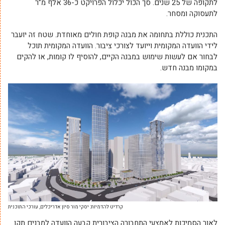
לתקופה של 25 שנים. סך הכול יכלול הפרויקט כ-36 אלף מ”ר
לתעסוקה ומסחר.
התכנית כוללת בתחומה את מבנה קופת חולים מאוחדת. שטח זה יועבר
לידי הוועדה המקומית וייועד לצורכי ציבור. הוועדה המקומית תוכל
לבחור אם לעשות שימוש במבנה הקיים, להוסיף לו קומות, או להקים
במקומו מבנה חדש.
קרדיט להדמיות: יסקי מור סיון אדריכלים, עורכי התוכנית
לאור הסמיכות לאמצעי התחבורה הציבורית קבעה הוועדה למבנים תקן