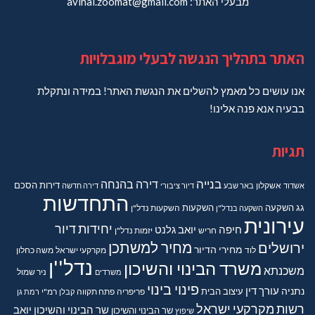
מבעלי האתר: avihai.zoomat@gmail.com
האתר בתהליך הנגשה לבעלי מוגבלויות
אנו עושים כל מאמץ להשלים את הנגשת האתר! במידה ונתקלת
בבעיה אנא פנה אלינו!
תגיות
בנייה
דירה בהנחה
דירות
הסכם
אשדוד
אשקלון
באר שבע
דיור ציבורי
דירה חדשה
התחדשות
גג
השקעה
השקעות
השקעה בנדל"ן
השקעות נדל"ן
עירונית
יחידות דיור
חיפה
יואב גלנט
חריש
יזמות נדל"ן
מחיר למשתכן
ירושלים
מחירי הדיור
מקרקעי ישראל
משה כחלון
לוד
נדל''ן
משרד הבינוי והשיכון
משכנתא
משרדים
ניר שמול
פינוי בינוי
נתניה
עורך דין
עיצוב הבית
פריפריה
פתח תקווה
קבלן
רמ"י
רמת גן
רשות מקרקעי ישראל
שר הבינוי והשיכון יואב
שר הבינוי והשיכון
שיפוץ