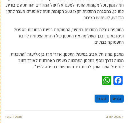
חניה נמוך, וכל מקומות החניה למעט אלו של המגורים יהוו חניה ציבורית.
כמו כן, במסגרת התוכנית יוקצו 300 מקומות חניה לאופניים מעבר לתקן
הנדרש, לשימוש הציבור.
התוכנית גובלת בתוכנית בנימיני, הממוקמת בפינת הרחובות יוספטל
וניסנבאום, ובכך משלימה את התכנון של החזית הצפונית לרובע
התעסוקה בבת ים.
מתכנן מחוז תל אביב במינהל התכנון, אדר’ ארז בן אליעזר: “התוכנית
מהווה נדבך נוסף בתכנון המתהווה בשנים האחרונות לאורך רחוב
יוספטל אשר הופך להיות ציר משמעותי בכניסה לעיר”.
WhatsApp
Facebook
בת ים
גוש דן
« פוסט קודם
פוסט הבא »