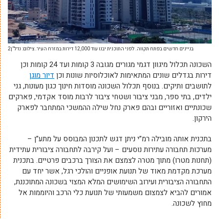
בניינים חדשים בפתח תקווה. לפני התוכנית יבנו עוד 12,000 דירות במזרח העיר. צילום: נדל”ן2
השכונה תכלול מיגוון דגמי מגורים מגובה 3 קומות ועד 24 קומות וכן
דירות בגדלים שונים המתאימות לאוכלוסיות שונות וכן
דיור מוגן
לתושבים ותיקים. בנוסף תכלול השכונה מוסדות חינוך כגון מעונות, גני
ילדים, בתי ספר, מבני ציבור ושטחי ציבור לרבות מוסד אקדמי, פארקים
שכונתיים ואזוריים ובהם פארק נחל שילה ההמשכי המתחבר לפארק
הירקון.
בתכנית אותה מובילה רמ”י ניתן דגש לתכנון המבוסס על מתע”ן –
מערכות תחבורה עתירות נוסעים – ועל קירבה לתחבורה ציבורית עתידית
(תחנות מטרו) מתוך מטרה לצמצם את הצורך ברכבים פרטיים. בתכנית
מערכת מקדמת מאוד של תנועת אופניים והולכי רגל, אשר יחד עם
התחבורה הציבורית ועירוב השימושים המלא המצוי בשכונה המתוכננת,
אמורים להביא לצמצום משמעותי של תנועת כלי הרכב והיוממות אל
מחוץ לשכונה.