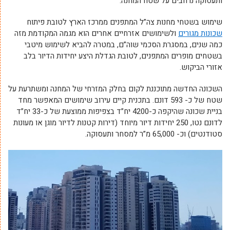
ותעסוקה נרחבים על שטח המחנה.
שימוש בשטחי מחנות צה”ל המתפנים ממרכז הארץ לטובת פיתוח
שכונות מגורים
ולשימושים אזרחיים אחרים הוא מגמה המקודמת מזה
כמה שנים, במסגרת הסכמי שוה”ם, במטרה להביא לשימוש מיטבי
בשטחים מופרים המתפנים, לטובת הגדלת היצע יחידות הדיור בלב
אזורי הביקוש.
השכונה החדשה מתוכננת לקום בחלק המזרחי של המחנה ומשתרעת על
שטח של כ- 593 דונם. בתכנית קיים עירוב שימושים המאפשר מחד
בניית שכונה שהיקפה כ-4200 יח”ד בצפיפות ממוצעת של כ-33 יח”ד
לדונם נטו, 250 יחידות דיור מיוחד (דירות קטנות לדיור מוגן או מעונות
סטודנטים) וכ- 65,000 מ”ר למסחר ותעסוקה.