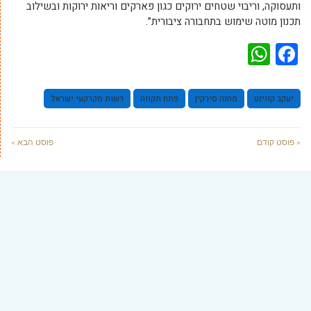
ותעסוקה, וריבוי שטחים ירוקים כגון פארקים וריאות ירוקות ובשילוב
תכנון מוטה שימוש בתחבורה ציבורית”.
WhatsApp
Facebook
יעקב קווינט
מחנה סירקין
פתח תקווה
רשות מקרקעי ישראל
« פוסט קודם
פוסט הבא »