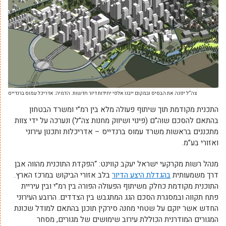
צה”ל יפנה את הבסיס ובמקום ייבנו אלפי יחידות דיור חדשות. הדמיה: אדריכל עמוס ברנדייס
התכנית מקודמת תוך שיתוף פעולה מלא בין רמ”י ומשרד הבטחון
בהתאם להסכם שוה”ם (פינוי ושיווק מחנות צה”ל) ונערכה על ידי צוות
מתכננים בראשות משרד עמוס ברנדייס – אדריכלות ותכנון עירוני
ואזורי בע”מ.
מנהל רשות מקרקעי ישראל יעקב קווינט: “הפקדת התוכנית מהווה אבן
דרך משמעותית
בהגדלת היצע הדיור
בלב אזורי הביקוש במרכז הארץ.
התוכנית מקודמת כחלק משיתוף הפעולה הפורה בין רמ”י ובין עיריית
פתח תקווה ובמסגרת הסכם הגג המתגבש בין הצדדים. הרובע העירוני
החדש אשר יוקם על שטחי מחנה סירקין תוכנן בהתאם למודל שכונת
המגורים המודרנית הכוללת עירוב שימושים של מגורים, מסחר