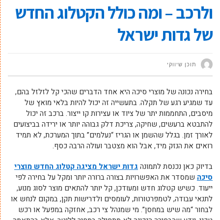
ולרכב – ומה כולל הקטלוג החדש
של גדות ישראל
תוכן שיווקי
בחירה נכונה של מוצרי סיכה היא אחד הדברים שהכי קל לזלזל בהם,
עד שמגיע רגע של תקלה. בתעשייה זה יכול להיות בלאי מואץ של
מיסבים, התחממות יתר של ציוד או עצירות קו ייצור. ברכב זה יכול
להתבטא ברעשים, שחיקה, צריכת דלק גבוהה יותר או ירידה בביצועים
לאורך זמן. בגלל שהשמן או הגריז “נעלמים” בתוך המערכת, לא תמיד
רואים את הנזק מיד, אבל הוא מצטבר ועולה הרבה כסף.
בדיוק כאן נכנסת לתמונה
גדות ישראל מציגה קטלוג החדש מוצרי
סיכה
שמסדר את האפשרויות בצורה ברורה יותר ומקל על בחירה לפי
ייעוד. כשיש קטלוג חדש ומעודכן, קל יותר להתאים מוצר לסוג מנוע,
לתנאי עבודה, לטמפרטורות, לעומסים ולדרישות תקן, במקום לנחש או
לבחור “מה שיש במחסן”. מי שמנהל צי רכב, אחזקה במפעל או רכש