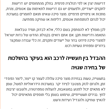
דרישות יצרן או לפי רגולציה פנימית. בחלק מהתחומים יש דרישות
לתקנים ייעודיים, ולפעמים יש גם דרישות לתאימות עם אטמים, צנרת,
מתכות או ציפויים פנימיים. מוצר סיכה שאינו תואם לחומרים במערכת
יכול לגרום להתנפחות אטמים, דליפות או שחיקה מפתיעה.
לכן מומלץ לא להסתפק בשם כללי, אלא לבדוק תמיד טבלאות
התאמה ודרישות תקן. אם אתם רואים בקטלוג החדש של גדות ישראל
למוצרי סיכה פירוט ברור של ייעודים ותקנים, זה כלי עבודה שמקצר
בירורים ומפחית טעויות רכש.
ההבדל בין תעשייה לרכב הוא בעיקר בהשלכות
של בחירה שגויה
בתעשייה, טעות בבחירת מוצר סיכה עלולה לעצור קו ייצור, ליצור הפסדי
זמן, ולגרום לנזק מצטבר לציוד יקר. במערכות הידראוליות למשל, שמן
לא מתאים יכול לפגוע במשאבות, להעלות טמפרטורה, ולשבש יציבות
לחץ. בגירים תעשייתיים, שימוש בשמן בלי תוספים מתאימים יכול
להאיץ שחיקה ולהגדיל רעידות ורעש.