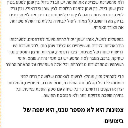
ולא מהמערכת שצריכה את החומר. יש הבדל גדול בין שמן למנוע בנזין
לבין שמן דיזל, בין שמן לתיבת הילוכים לבין שמן הידראולי, ובין גריז
למיסבים במהירות גבוהה לבין גריז לעומסים כבדים. אם לא מגדירים
בדיוק מה היישום, קל מאוד ליפול לבחירה כללית מדי שלא משרתת
את הצורך האמיתי.
במפעלים למשל, אותו “שמן” יכול להיות מיועד למדחסים, למערכות
הידראוליות, לגירים תעשייתיים או לציוד שמן חום. לכל מערכת יש
דרישות שונות של צמיגות, יציבות תרמית, עמידות חמצון ותוספים נגד
שחיקה. ברכב, מעבר לסוג המנוע, יש גם תנאי נהיגה, עומס, אופי
השימוש וטמפרטורות סביבתיות, וכל אלה משפיעים על התאמת המוצר.
כדי להתחיל נכון, מומלץ לרשום לעצמכם שלושה דברים לפני
שמסתכלים על קטלוג: סוג המערכת, תנאי עבודה טיפוסיים, והמלצות
יצרן או תקנים נדרשים. כך כל שיחה עם ספק הופכת עניינית, וכל
בחירה הופכת מדויקת יותר ולא מבוססת תחושה.
צמיגות היא לא מספר טכני, היא שפה של
ביצועים