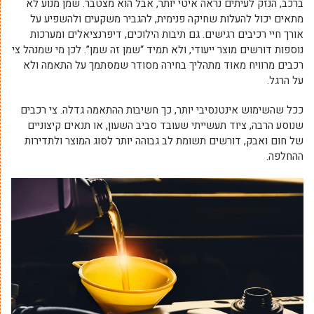
ברכב, הנזק לעיתים נראה איטי יותר, אבל הוא מצטבר. שמן מנוע לא
מתאים יכול להעלות שחיקה פנימית, להגביר משקעים ולהשפיע על
אורך חיי רכיבים רגישים. גם תיבות הילוכים, דיפרנציאלים ומערכות
נוספות דורשים מוצר ייעודי, ולא תמיד “שמן זה שמן”. לכן מי שמנהל צי
רכבים מרוויח מאוד מתהליך בחירה מסודר שמסתמך על התאמה ולא
על הרגל.
ככל שהשימוש אינטנסיבי יותר, כך חשיבות ההתאמה גדלה. צי רכבים
שנוסע הרבה, ציוד תעשייתי שעובד סביב השעון, או תנאים קיצוניים
של חום ואבק, דורשים תשומת לב גבוהה יותר לסוג המוצר ולתדירות
ההחלפה.