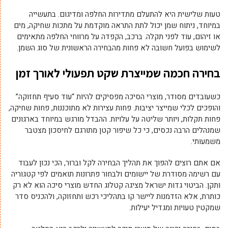
טעות שלישית היא להתעלם מתדירות החלפה ומדיגום. בתעשייה
במיוחד, ניתוח שמן יכול לתת התראה מוקדמת על מתכות שחיקה, מים
או זיהום, עוד לפני תקלה. ברכב, הקפדה על מרווחי החלפה מתאימים
לשימוש בפועל חשובה לא פחות מהבחירה הראשונית של סוג השמן.
בחירה חכמה שמייצרת שקט תפעולי לאורך זמן
כשעובדים מסודר, מוצרי הסיכה מפסיקים להיות “עוד סעיף תחזוקה”
והופכים לכלי שמייצר יציבות. פחות עצירות לא מתוכננות, פחות שחיקה,
פחות תקלות, ויותר שליטה על עלויות. ההבדל מורגש במיוחד בארגונים
שמנהלים הרבה נכסים, כי כל שיפור קטן מתורגם לחיסכון מצטבר
משמעותי.
אם אתם רוצים להפוך את תהליך הבחירה לקל וברור, הכי נכון לעבוד
עם רשימה מסודרת של יישומים ולבחור פתרונות תואמים לפי קטגוריה
ותקן. הביטוי גדות ישראל מציגה קטלוג החדש מוצרי סיכה הוא לא רק
כותרת, אלא הזדמנות ליישר קו בתהליכי רכש ותחזוקה, ולהכניס סדר
שמקטין טעויות ומגדיל יעילות.