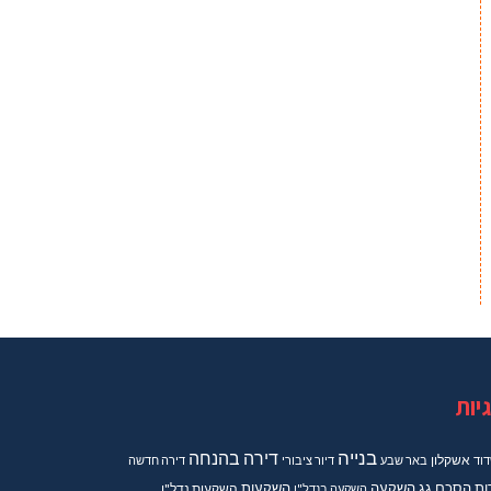
יות
בנייה
דירה בהנחה
וד
אשקלון
באר שבע
דיור ציבורי
דירה חדשה
ות
הסכם גג
השקעה
השקעות
השקעה בנדל"ן
השקעות נדל"ן