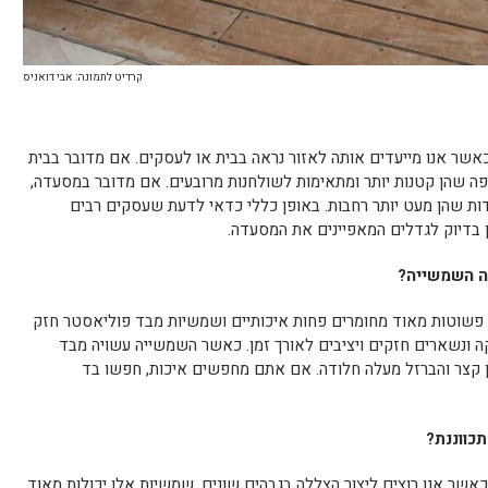
קרדיט לתמונה: אבי דואניס
שר אנו מייעדים אותה לאזור נראה בבית או לעסקים. אם מדובר בבית
ה שהן קטנות יותר ומתאימות לשולחנות מרובעים. אם מדובר במסעדה,
 שהן מעט יותר רחבות. באופן כללי כדאי לדעת שעסקים רבים
בדיוק לגדלים המאפיינים את המסעדה.
ה השמשייה?
 פשוטות מאוד מחומרים פחות איכותיים ושמשיות מבד פוליאסטר חזק
ה ונשארים חזקים ויציבים לאורך זמן. כאשר השמשייה עשויה מבד
ן קצר והברזל מעלה חלודה. אם אתם מחפשים איכות, חפשו בד
כווננת?
אשר אנו רוצים ליצור הצללה בגבהים שונים. שמשיות אלו יכולות מאוד