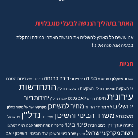
האתר בתהליך הנגשה לבעלי מוגבלויות
אנו עושים כל מאמץ להשלים את הנגשת האתר! במידה ונתקלת
בבעיה אנא פנה אלינו!
תגיות
בנייה
דירה בהנחה
דירות
הסכם
אשדוד
אשקלון
באר שבע
דיור ציבורי
דירה חדשה
התחדשות
גג
השקעה
השקעות
השקעה בנדל"ן
השקעות נדל"ן
עירונית
יחידות דיור
חיפה
יואב גלנט
חריש
יזמות נדל"ן
מחיר למשתכן
ירושלים
מחירי הדיור
מקרקעי ישראל
משה כחלון
לוד
נדל''ן
משרד הבינוי והשיכון
משכנתא
משרדים
ניר שמול
פינוי בינוי
נתניה
עורך דין
עיצוב הבית
פריפריה
פתח תקווה
קבלן
רמ"י
רמת גן
רשות מקרקעי ישראל
שר הבינוי והשיכון יואב
שר הבינוי והשיכון
שיפוץ