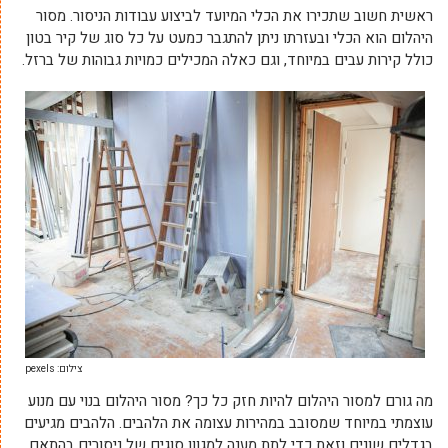
ראשית חשוב שתכירו את הכלי המיועד לביצוע עבודות הניסור. מסור
היהלום הוא הכלי ובעזרתו ניתן להתגבר כמעט על כל סוג של קיר בטון
כולל קירות עבים במיוחד, וגם כאלה המכילים כמויות גבוהות של ברזל.
צילום: pexels
מה גורם למסור היהלום להיות חזק כל כך? מסור היהלום בנוי עם מנוע
עוצמתי במיוחד שמסובב במהירות עצומה את הלהבים. הלהבים מגיעים
בגדלים שונים וזאת כדי לתת מענה למגוון סוגים של ניסורים בהתאם