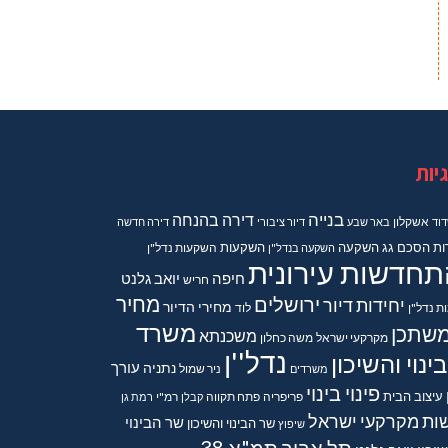
יות
בנייה
דירה בהנחה
וד
אשקלון
באר שבע
דיור ציבורי
דירה חדשה
ות
הסכם גג
השקעה
השקעות
השקעה בנדל"ן
השקעות נדל"ן
תחדשות עירונית
חיפה
יואב גלנט
חריש
מחיר
ירושלים
יחידות דיור
מחירי הדיור
ות נדל"ן
לוד
משרד
שתכן
משכנתא
מקרקעי ישראל
משה כחלון
נדל''ן
ינוי והשיכון
נתניה
עורך
משרדים
ניר שמול
פינוי בינוי
עיצוב הבית
פריפריה
פתח תקווה
קבלן
רמ"י
רמת גן
ות מקרקעי ישראל
שר הבינוי
שר הבינוי והשיכון
שיפוץ