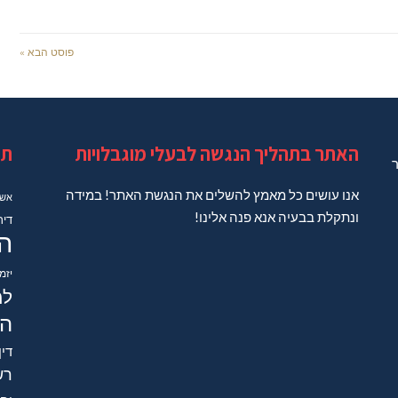
פוסט הבא »
האתר בתהליך הנגשה לבעלי מוגבלויות
תג
ר
אנו עושים כל מאמץ להשלים את הנגשת האתר! במידה
אשד
ונתקלת בבעיה אנא פנה אלינו!
דיר
ה
יזמ
למ
הב
דין
רש