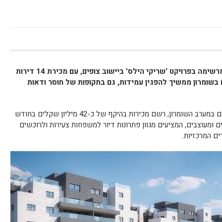
חברת ‘שריקי גרופ’ מדווחת על הצלחה מרשימה בפרויקט ‘שריקי הילס’ ביישוב צופים, עם מכירת 14 דירות
בשומרון ממשיך להפגין עמידות, גם בתקופות של חוסר ודאות
פרויקט ‘שריקי הילס’, הממוקם ביישוב צופים במערב השומרון, רשם מכירות בהיקף של כ-42 מיליון שקלים בחודש
כולל 7 בניינים מדורגים ומעוצבים, המציעים מגוון פתרונות דיור למשפחות צעירות ולרוכשים
ם המרכזיות.