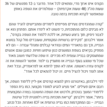
הקורס אינו ארוך מדי, ומתאים לכל אחד. מדובר ב-12 מפגשים של 36
שעות סה”כ (48 שעות אקדמיות) – שמלמדים את השפה באופן
שמאפשר לקרוא תוכניות ברמה טובה.
“קורה שמהנדסים צעירים מסיימים לימודים ומתביישים להגיד שהם
לא מבינים כלום מהתוכניות, כי פשוט לא לימדו אותם. הפתרון הוא או
לצבור ניסיון, תוך ביצוע טעויות, או ללכת ללמוד את השפה בקורס”,
אומר זילברמן. “פקידים ברשויות המקומיות, שעובדים מול קהל בנושא
הבנייה, וכך גם בתאגידי המים ובוודאי קבלנים ומנהלי עבודה – הם לא
מספיק בקיאים בשפת המושגים כגון שיפוע וזוויות. כמובן שגם אנשים
שמתעסקים בבנייה עצמית לא מכירים. זו שפה שלדעתי חשוב מאוד
שכל מי שנוגע בענף הבנייה או מתעניין בו ילמד. אפשר להשוות את זה
לקורס עזרה ראשונה. אתה לא הופך לרופא או לפראמדיק, ובכל זאת
אתה לומד ויכול להציל חיים. זה יכול להתאים לכל אחד”.
לפי זילברמן, באינטרנט ניתן למצוא קורסים און-ליין ללימוד השפה, אך
רובם אינם פעילים. “אני מציע להגיע למוסד מקצועי, כמו בית הספר
ללימודי המשך בטכניון, ולרכוש את השפה החשובה בצורה המקצועית
ביותר”, אומר זילברמן. “קריאת תוכניות בנייה רלוונטית לכל שיטות
הבנייה – גם המתקדמות כמו בנייה טרומית או ICF ואחרות. הכל נכתב