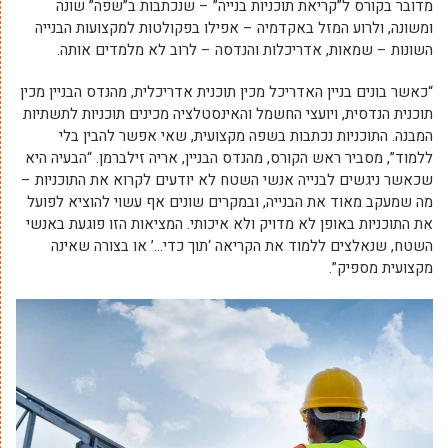
מדובר בקורס ל”קריאת תוכניות בנייה” – שנכתבות ב”שפה” שונה
ומשונה, ולרוע המזל באקדמיה – אפילו בפקולטות למקצועות הבנייה
השונות – שמאות, אדריכלות והנדסה – לרוב לא מלמדים אותה.
“כאשר בונים בניין האדריכל מכין תוכנית אדריכלית, מהנדס הבניין מכין
תוכנית הנדסית, ויועצי החשמל והאינסטלציה מכינים תוכניות לתשתיות
המבנה. התוכניות נכתבות בשפה מקצועית, שאי אפשר להבין בלי
ללמוד”, מסביר ראש הקורס, מהנדס הבניין, אריה זילברמן. “הבעיה היא
שכאשר ניגשים לבנייה אנשי השטח לא יודעים לקרוא את התוכניות –
מה שמעקב מאוד את הבנייה, ובמקרים שונים אף עשוי להוציא לפועל
את התוכניות באופן לא מדויק ולא איכותי. המציאות הזו פוגעת באנשי
השטח, שנאלצים ללמוד את הקריאה ‘תוך כדי…’ או בצורה שאינה
מקצועית מספיק”.