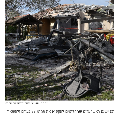
זה מה שנשאר. צילום: דוברות המשטרה
לא יתכן שבעוד שטילים שוב נורים על המרכז ישנם ראשי ערים שמחליטים להקפיא את תמ”א 38 בעירם ולהשאיר