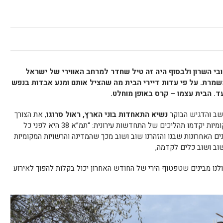
בי השרון ולבסוף היה זה טיל שחדר למרחב האווירי של ישראל
משמרת. על פי עדות דיירי הבית מה שהציל אותם ומנע אבדות בנפש
. הבית עצמו – קרס באופן מוחלט.
 שב והדגיש הבוקר
נשיא התאחדות בוני הארץ, ראול סרוגו
, את הצורך
בכך שממשלת ישראל וראשי הרשויות המקומיות יקדמו תהליכים של התחדשות עירונית: “תמ”א 38 היא לפני כל
ם האחרונות שבנו והזהרנו שוב ושוב מכך שהמדינה והרשויות המקומיות
שוב ושוב כלים לקדמה,
ולנו מבינים שטפטוף הירי של החודש האחרון יכול בקלות להפוך לאירוע