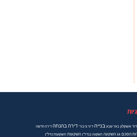
יות
בנייה
דירה בהנחה
וד
אשקלון
באר שבע
דיור ציבורי
דירה חדשה
ות
הסכם גג
השקעה
השקעות
השקעה בנדל"ן
השקעות נדל"ן