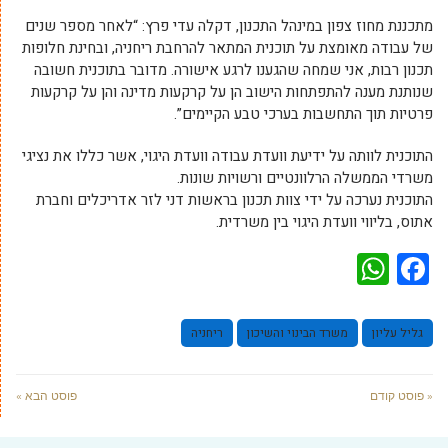
מתכננת מחוז צפון במינהל התכנון, דקלה עדי פרץ: “לאחר מספר שנים
של עבודה מאומצת על תוכנית המתאר להרחבת ריחניה, ובחינת חלופות
תכנון רבות, אני שמחה שהגענו לרגע אישורה. מדובר בתוכנית חשובה
שנותנת מענה להתפתחות הישוב הן על קרקעות מדינה והן על קרקעות
פרטיות תוך התחשבות בערכי טבע הקיימים”.
התוכנית לוותה על ידיעת וועדת עבודה וועדת היגוי, אשר כללו את נציגי
משרדי הממשלה הרלוונטיים ורשויות שונות.
התוכנית נערכה על ידי צוות תכנון בראשות דני לזר אדריכלים וחברת
אתוס, בליווי וועדת היגוי בין משרדית.
WhatsApp
Facebook
גליל עליון
משרד הבינוי והשיכון
ריחניה
« פוסט קודם
פוסט הבא »