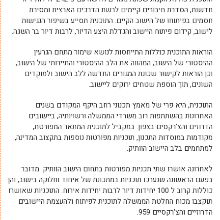
חדשות, הסדרת חיבורים קיימים לרשת הדרכים הארצית ומסירת
חסמים בפיתוחו של הישוב הקיים. התוכנית תסייע בשיפור הנגישות
לישוב, קידום פיתוח היישוב והגדלת היצע הדיור, לרבות דיור בר השגה.
הוראות התוכנית כוללות התייחסות לנושא שימור מתחם הגרעין
ההיסטורי של הישוב, המהווה את הלב ההיסטורי והתיירותי של הישוב,
וכן הוראות לקישור שכונת המגורים החדשה ללב הישוב ולמוקדים
השונים, תוך הוספת שטחים ירוקים ליישוב.
התוכנית, היא פרי של מאמץ תכנוני רחב היקף המקודם בשנים
האחרונות בהשתתפות רוב משרדי הממשלה ורשויותיה, ביישובים
הדרוזים והצ’רקסים בצפון. במקביל לתוכנית המתאר המפורטת,
מקודמות במוסדות התכנון, תוכניות מפורטות נוספות בתקצוב המדינה,
למתחמים בלב היישוב הוותיק.
לאחרונה אושרו שתי תכניות מפורטות בתחום הישוב הוותיק. מדובר
בפעם הראשונה שנערכו תוכניות במתכונת של איחוד וחלוקה בישוב, והן
כוללות קרוב ל 100 יחידות דיור לרבות יחידות אירוח. התוכניות שאושרו
תוקצבו מכוח החלטת הממשלה לתוכנית לפיתוח ולהעצמת היישובים
הדרוזיים והצ’רקסיים 959.