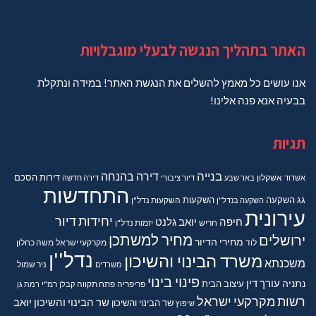
האתר בתהליך הנגשה לבעלי מוגבלויות
אנו עושים כל מאמץ להשלים את הנגשת האתר! במידה ונתקלת
בבעיה אנא פנה אלינו!
תגיות
בנייה
דירה בהנחה
דירות
הסכם
אשדוד
אשקלון
באר שבע
דיור ציבורי
דירה חדשה
התחדשות
גג
השקעה
השקעות
השקעה בנדל"ן
השקעות נדל"ן
עירונית
יחידות דיור
חיפה
יואב גלנט
חריש
יזמות נדל"ן
מחיר למשתכן
ירושלים
מחירי הדיור
מקרקעי ישראל
משה כחלון
לוד
נדל''ן
משרד הבינוי והשיכון
משכנתא
משרדים
ניר שמול
פינוי בינוי
נתניה
עורך דין
עיצוב הבית
פריפריה
פתח תקווה
קבלן
רמ"י
רמת גן
רשות מקרקעי ישראל
שר הבינוי והשיכון יואב
שר הבינוי והשיכון
שיפוץ