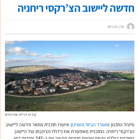
חדשה ליישוב הצ’רקסי ריחניה
ערן טוויטו
קרדיט: דני לזר אדריכלים
מינהל התכנון ו
משרד הבינוי והשיכון
אישרו תוכנית מתאר חדשה ליישוב
הצ’רקסי ריחניה. התוכנית מאפשרת את גידולו והרחבתו של היישוב.
התוכנית כוללת הקמת שכונת מגורים חדשה עם כ-242 יחידות דיור