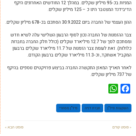
המניות בכ-95 מיליון שקלים. במהלך 12 החודשים האחרונים היקף
הדיבידנד המצטבר הינו כ – 125 מיליון שקלים.
ההון העצמי
של החברה ביום 30.9.2022 הסתכם בכ-678 מיליון שקלים.
צבר ההזמנות
של החברה נכון לסוף הרבעון השלישי עלה לשיא חדש
ומסתכם לסך של 12.7 מיליארד שקלים (כולל חלק החברה בחברות
כלולות). זאת לעומת צבר הזמנות של 11.7 מיליארד שקלים ברבעון
המקביל אשתקד, וכ-11.3 מיליארד שקלים ברבעון הקודם.
לאחר תאריך המאזן התקשרה החברה בביצוע פרויקטים נוספים בהיקף
של 737 מיליון שקלים.
WhatsApp
Facebook
השקעות נדל"ן
חברת דניה
נדל"ן מסחרי
« פוסט קודם
פוסט הבא »