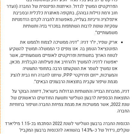
הפרויקטים המשיך לגדול. האיתנות הפיננסית של החברה (העדר
חוב ורמת נזילות גבוהה), בתקופה מאתגרת כלכלית ובסביבת
אינפלציה וריביות בעלייה, מאפשרת לחברה לקדם הזדמנויות
עסקיות שונות לרבות השתתפות במכרזי בניה ותשתיות
משמעותיים”.
אריק שפיר, יו”ר דניה: “דניה ממשיכה לצמוח ולממש את
הפוטנציאל הטמון בה. אנו צופים כי הממשלה תמשיך להשקיע
לטווח הארוך בתשתיות ופרויקטים לאומיים משמעותיים, אשר
יאפשרו לדניה להמשיך ולהרחיב את פעילותה הקבלנית. מכאן,
אנו נמשיך לשמר את השקעתנו הרבה בתחומי התעשיה
והמערכות, ייזום ופרויקטי
PPP
, שיתנו לחברה רוח גבית להציג
מגמת שיפור עקבית בתוצאות הרבעונים הבאים”.
דניה, מחברות הבנייה והתשתיות הגדולות בישראל, דיווחה הבוקר על
התוצאות הכספיות לרבעון השלישי ותשעת החודשים הראשונים של
שנת 2022, אשר ממשיכות את מגמת צמיחת החברה ושיפור ברווחיות
החברה.
הכנסות
החברה ברבעון השלישי לשנת 2022 הסתכמו בכ-1.15 מיליארד
שקלים, גידול של כ-14.3% בהשוואה להכנסות ברבעון המקביל