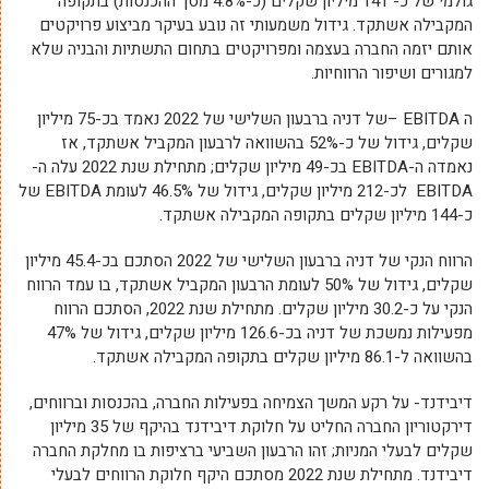
גולמי של כ- 141 מיליון שקלים (כ-4.8% מסך ההכנסות) בתקופה
המקבילה אשתקד. גידול משמעותי זה נובע בעיקר מביצוע פרויקטים
אותם יזמה החברה בעצמה ומפרויקטים בתחום התשתיות והבניה שלא
למגורים ושיפור הרווחיות.
ה EBITDA –
של דניה ברבעון השלישי של 2022 נאמד בכ-75 מיליון
שקלים, גידול של כ-52% בהשוואה לרבעון המקביל אשתקד, אז
נאמדה ה-EBITDA בכ-49 מיליון שקלים; מתחילת שנת 2022 עלה ה-
EBITDA לכ-212 מיליון שקלים, גידול של 46.5% לעומת EBITDA של
כ-144 מיליון שקלים בתקופה המקבילה אשתקד.
הרווח הנקי
של דניה ברבעון השלישי של 2022 הסתכם בכ-45.4 מיליון
שקלים, גידול של 50% לעומת הרבעון המקביל אשתקד, בו עמד הרווח
הנקי על כ-30.2 מיליון שקלים. מתחילת שנת 2022, הסתכם הרווח
מפעילות נמשכת של דניה בכ-126.6 מיליון שקלים, גידול של 47%
בהשוואה ל-86.1 מיליון שקלים בתקופה המקבילה אשתקד.
דיבידנד-
על רקע המשך הצמיחה בפעילות החברה, בהכנסות וברווחים,
דירקטוריון החברה החליט על חלוקת דיבידנד בהיקף של 35 מיליון
שקלים לבעלי המניות; זהו הרבעון השביעי ברציפות בו מחלקת החברה
דיבידנד. מתחילת שנת 2022 מסתכם היקף חלוקת הרווחים לבעלי