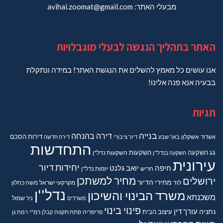
מבעלי האתר: avihai.zoomat@gmail.com
האתר בתהליך הנגשה לבעלי מוגבלויות
אנו עושים כל מאמץ להשלים את הנגשת האתר! במידה ונתקלת
בבעיה אנא פנה אלינו!
תגיות
בנייה
דירה בהנחה
דירות
הסכם
אשדוד
אשקלון
באר שבע
דיור ציבורי
דירה חדשה
התחדשות
גג
השקעה
השקעות
השקעה בנדל"ן
השקעות נדל"ן
עירונית
יחידות דיור
חיפה
יואב גלנט
חריש
יזמות נדל"ן
מחיר למשתכן
ירושלים
מחירי הדיור
מקרקעי ישראל
משה כחלון
לוד
נדל''ן
משרד הבינוי והשיכון
משכנתא
משרדים
ניר שמול
פינוי בינוי
נתניה
עורך דין
עיצוב הבית
פריפריה
פתח תקווה
קבלן
רמ"י
רמת גן