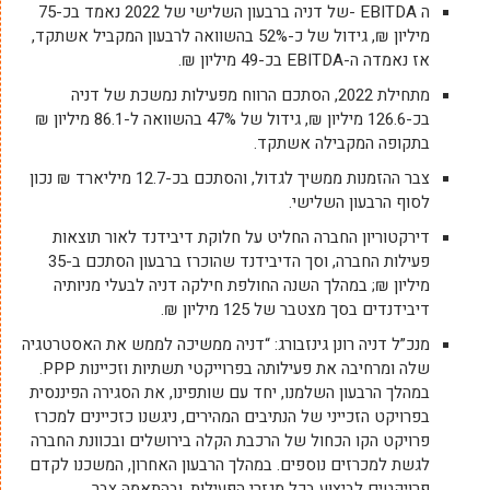
ה EBITDA -של דניה ברבעון השלישי של 2022 נאמד בכ-75
מיליון ₪, גידול של כ-52% בהשוואה לרבעון המקביל אשתקד,
אז נאמדה ה-EBITDA בכ-49 מיליון ₪.
מתחילת 2022, הסתכם הרווח מפעילות נמשכת של דניה
בכ-126.6 מיליון ₪, גידול של 47% בהשוואה ל-86.1 מיליון ₪
בתקופה המקבילה אשתקד.
צבר ההזמנות ממשיך לגדול, והסתכם בכ-12.7 מיליארד ₪ נכון
לסוף הרבעון השלישי.
דירקטוריון החברה החליט על חלוקת דיבידנד לאור תוצאות
פעילות החברה, וסך הדיבידנד שהוכרז ברבעון הסתכם ב-35
מיליון ₪; במהלך השנה החולפת חילקה דניה לבעלי מניותיה
דיבידנדים בסך מצטבר של 125 מיליון ₪.
מנכ”ל דניה רונן גינזבורג: “דניה ממשיכה לממש את האסטרטגיה
שלה ומרחיבה את פעילותה בפרוייקטי תשתיות וזכיינות PPP.
במהלך הרבעון השלמנו, יחד עם שותפינו, את הסגירה הפיננסית
בפרויקט הזכייני של הנתיבים המהירים, ניגשנו כזכיינים למכרז
פרויקט הקו הכחול של הרכבת הקלה בירושלים ובכוונת החברה
לגשת למכרזים נוספים. במהלך הרבעון האחרון, המשכנו לקדם
פרויקטים לביצוע בכל מגזרי הפעילות, ובהתאמה צבר