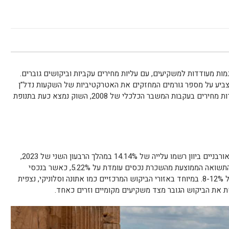
גמות מעודדות למשקיעים, עם עליות מחירים עקביות וביקושים גוברים.
מצביע על מספר גורמים המחזקים את האטרקטיביות של השקעות נדל”ן
ביוון בתקופה הנוכחית. לאחר עשור של ירידות מחירים בעקבות המשבר הכלכלי של 2008, השוק נמצא כעת בתנופת
הנתונים מראים כי מחירי הנדל”ן באזורים האורבניים ביוון רשמו עלייה של 14.14% במהלך הרבעון השני של 2023,
כאשר באתונה נרשמה עלייה של 14.05%. התשואה הממוצעת מהשכרת נכסים עומדת על 5.22%, כאשר בנכסי
נדל”ן מניב לתיירות ניתן להגיע לתשואות של 8-12%. במיוחד באזורי הביקוש המרכזיים כמו אתונה וסלוניקי, נצפית
ת את הביקוש הגובר מצד משקיעים מקומיים וזרים כאחד.