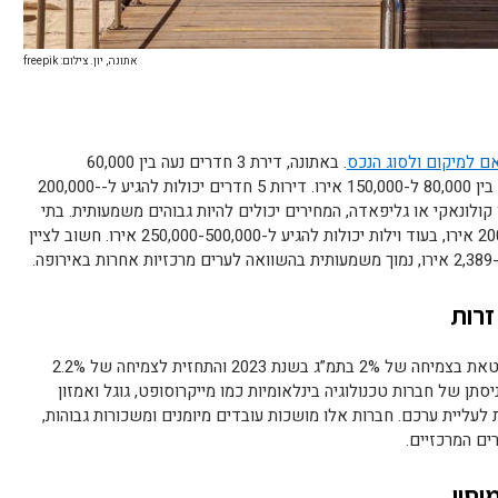
אתונה, יון. צילום: freepik
אם למיקום ולסוג הנכס
. באתונה, דירת 3 חדרים נעה בין 60,000
ל-120,000 אירו, כאשר דירת 4 חדרים נעה בין 80,000 ל-150,000 אירו. דירות 5 חדרים יכולות להגיע ל-200,000-
תר כמו קולונאקי או גליפאדה, המחירים יכולים להיות גבוהים משמעותית. בתי
קרקע מסורתיים נעים בין 100,000 ל-200,000 אירו, בעוד וילות יכולות להגיע ל-250,000-500,000 אירו. חשוב לציין
ה.
זרות
היציבות הכלכלית המתחזקת של יוון, המתבטאת בצמיחה של 2% בתמ”ג בשנת 2023 והתחזית לצמיחה של 2.2%
 כניסתן של חברות טכנולוגיה בינלאומיות כמו מייקרוסופט, גוגל ואמזון
עליית ערכם. חברות אלו מושכות עובדים מיומנים ומשכורות גבוהות,
ים המרכזיים.
יסוי