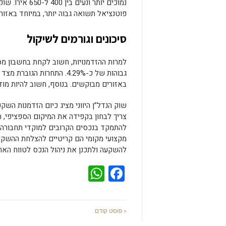
פוטנציאל תשואה גבוה יותר, במיוחד באזורי 
סיכונים וגורמים לשיקול
למרות ההזדמנויות, חשוב לקחת בחשבון מספר
גבוהות של כ-4.29%. התחרות
באזורים מבוקשים. בנוסף, חשוב להיות מוד
שוק הנדל”ן היווני מציג כיום הזדמנות הש
צריך לבחון בקפידה את המיקום הספציפי, ת
להתמקד בנכסים הקרובים למוקדי תחבורה, מ
מקצועי מקומי הם קריטיים להצלחת ההשקע
להשקעה ולתכנן את ניהול הנכס לטווח הארו
WhatsApp
Facebook
« פוסט קודם