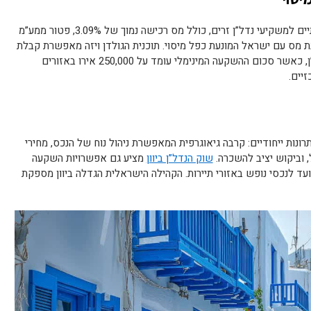
הממשלה היוונית מעניקה תמריצים משמעותיים למשקיעי נדל”ן זרים, כולל מס רכישה נמוך של 3.09%, פטור ממע”מ
 בנייה חדשים עד סוף 2024, ואמנת מס עם ישראל המונעת כפל מיסוי. תוכנית הגולדן ויזה מאפשרת קבלת
תושבות אירופאית בתמורה להשקעה בנדל”ן, כאשר סכום ההשקעה המינימלי עומד על 250,000 אירו באזורים
רונות ייחודיים: קרבה גיאוגרפית המאפשרת ניהול נוח של הנכס, מחירי
 וביקוש יציב להשכרה.
שוק הנדל”ן ביוון
מציע גם אפשרויות השקעה
ועד לנכסי נופש באזורי תיירות. הקהילה הישראלית הגדלה ביוון מספקת