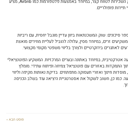
נמוכים יותר ונעים בין 400 ל-650 אירו. שוק השכירות לטווח קצר, במיוחד באמצעות פלטפורמות כמו Airbnb, מציע
תיירות פופולריים.
 סיכונים: שוק המשכנתאות ביוון עדיין מוגבל יחסית, עם ריביות
 הגוברת מצד משקיעים זרים, במיוחד מסין, עלולה להוביל לעליית מחירים מואצת
עים לאתגרים בירוקרטיים ולצורך בליווי משפטי מקומי מקצועי.
קעה אטרקטיבית, במיוחד באתונה ובערים המרכזיות. המשקיע הפוטנציאלי
וך התמקדות באזורים עם פוטנציאל צמיחה ופיתוח עתידי. מומלץ
וסדות חינוך ואזורי תעסוקה מתפתחים. בדיקת נאותות מקיפה וליווי
ה. כמו כן, חשוב לשקול את אסטרטגיית היציאה עוד בשלב הכניסה
ך.
פוסט הבא »