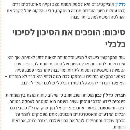
נדל”ן
אובייקטיביים היא לספק תמונת מצב נקייה מאינטרסים זרים
(כמו עמלות תיווך הנגזרות מגובה העסקה), כדי שהלקוח יוכל לקבל את
ההחלטה המשתלמת ביותר עבורו.
סיכום: הופכים את הסיכון לסיכוי
כלכלי
שוק המקרקעין בישראל מציע הזדמנויות יוצאות דופן לצמיחה, אך הוא
אינו סלחני לחובבנות או לטעויות של חוסר תשומת לב. בעידן שבו
הטעויות הפיננסיות הופכות ליקרות ומורכבות יותר מאי פעם, פנייה
לאנשי המקצוע הנכונים שיספקו לכם הגנה וליווי היא כבר לא מותרות –
היא צעד הכרחי להגנה על העתיד הכלכלי שלכם ושל ילדיכם.
חברת נדל”ן נבון
מוכיחה שוב ושוב כי שילוב כוחות מנצח בין מומחיות
פיננסית לידע הנדסי וניסיון עשיר בשטח הוא הנוסחה לעסקה בטוחה,
יציבה ומשגשגת. כאשר אתם צועדים אל תוך שוק הנדל”ן כשבידכם
הכלים המדעיים והאסטרטגיים הנכונים, אתם מפסיקים להמר על
הכסף שלכם ומתחילים לנהל את ההון שלכם בצורה נבונה, אחראית
ורווחית.