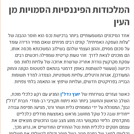
המלכודות הפיננסיות הסמויות מן
העין
אחד הסיכונים המשמעותיים ביותר ברכישת נכס הוא חוסר ההבנה של
“עלות העסקה האמיתית”. קונים רבים מניחים שאם מחיר הדירה עומד
על סכום מסוים, וההון העצמי שלהם בשילוב המשכנתא מכסה אותו,
הם מוכנים לצאת לדרך. זוהי טעות קריטית שמפילה רוכשים רבים.
עסקת מקרקעין גוררת אחריה שרשרת ארוכה של עלויות נלוות: מס
רכישה (שעשוי להשתנות באופן דרמטי בהתאם לסטטוס הקונה והחוק
המעודכן), אגרות והיטלים, עלויות משפטיות, הצמדה למדד תשומות
הבנייה בפרויקטים חדשים, ועלויות שיפוץ או התאמה בלתי צפויות.
כאשר נעזרים בשירותיו של
יועץ נדל”ן
המגיע עם רקע כלכלי מוכח,
השלב הראשון והחשוב ביותר הוא ניתוח תקציבי רב-ממדי. חברת “נדל”ן
נבון”, המנוהלת על ידי המומחים גלית ושחר ורנר, מציעה תפיסת עבודה
ייחודית שבה כל שקל מחושב מראש באמצעות מודלים כלכליים
מתקדמים. הליווי המקצועי הזה מונע מצב שבו הרוכשים מוצאים את
עצמם חנוקים כלכלית תחת נטל ההחזרים החודשיים או, גרוע מכך,
נקלעים למצב של הפרת חוזה בשל חוסר יכולת להשלים את תשלומי