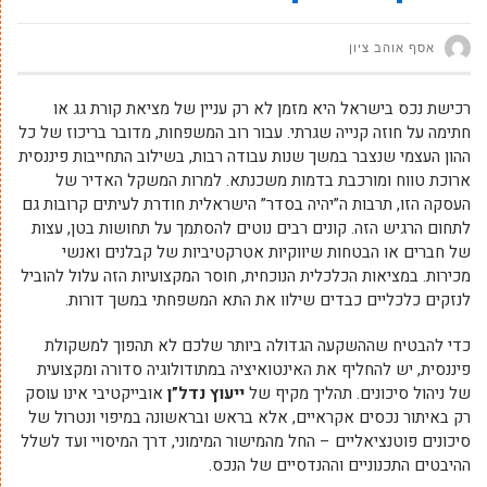
אסף אוהב ציון
רכישת נכס בישראל היא מזמן לא רק עניין של מציאת קורת גג או
חתימה על חוזה קנייה שגרתי. עבור רוב המשפחות, מדובר בריכוז של כל
ההון העצמי שנצבר במשך שנות עבודה רבות, בשילוב התחייבות פיננסית
ארוכת טווח ומורכבת בדמות משכנתא. למרות המשקל האדיר של
העסקה הזו, תרבות ה”יהיה בסדר” הישראלית חודרת לעיתים קרובות גם
לתחום הרגיש הזה. קונים רבים נוטים להסתמך על תחושות בטן, עצות
של חברים או הבטחות שיווקיות אטרקטיביות של קבלנים ואנשי
מכירות. במציאות הכלכלית הנוכחית, חוסר המקצועיות הזה עלול להוביל
לנזקים כלכליים כבדים שילוו את התא המשפחתי במשך דורות.
כדי להבטיח שההשקעה הגדולה ביותר שלכם לא תהפוך למשקולת
פיננסית, יש להחליף את האינטואיציה במתודולוגיה סדורה ומקצועית
של ניהול סיכונים. תהליך מקיף של
ייעוץ נדל”ן
אובייקטיבי אינו עוסק
רק באיתור נכסים אקראיים, אלא בראש ובראשונה במיפוי ונטרול של
סיכונים פוטנציאליים – החל מהמישור המימוני, דרך המיסויי ועד לשלל
ההיבטים התכנוניים וההנדסיים של הנכס.