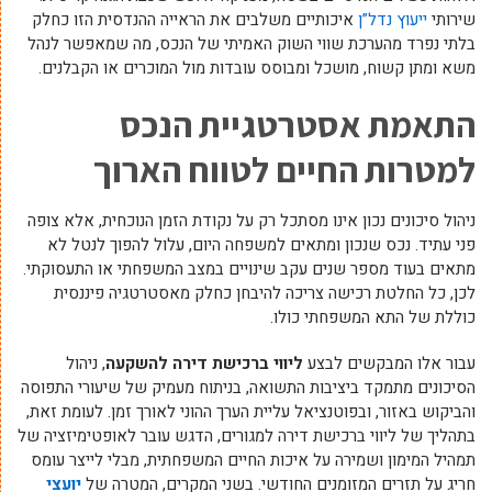
שירותי
ייעוץ נדל”ן
איכותיים משלבים את הראייה ההנדסית הזו כחלק
בלתי נפרד מהערכת שווי השוק האמיתי של הנכס, מה שמאפשר לנהל
משא ומתן קשוח, מושכל ומבוסס עובדות מול המוכרים או הקבלנים.
התאמת אסטרטגיית הנכס
למטרות החיים לטווח הארוך
ניהול סיכונים נכון אינו מסתכל רק על נקודת הזמן הנוכחית, אלא צופה
פני עתיד. נכס שנכון ומתאים למשפחה היום, עלול להפוך לנטל לא
מתאים בעוד מספר שנים עקב שינויים במצב המשפחתי או התעסוקתי.
לכן, כל החלטת רכישה צריכה להיבחן כחלק מאסטרטגיה פיננסית
כוללת של התא המשפחתי כולו.
עבור אלו המבקשים לבצע
ליווי ברכישת דירה להשקעה
, ניהול
הסיכונים מתמקד ביציבות התשואה, בניתוח מעמיק של שיעורי התפוסה
והביקוש באזור, ובפוטנציאל עליית הערך ההוני לאורך זמן. לעומת זאת,
בתהליך של ליווי ברכישת דירה למגורים, הדגש עובר לאופטימיזציה של
תמהיל המימון ושמירה על איכות החיים המשפחתית, מבלי לייצר עומס
חריג על תזרים המזומנים החודשי. בשני המקרים, המטרה של
יועצי