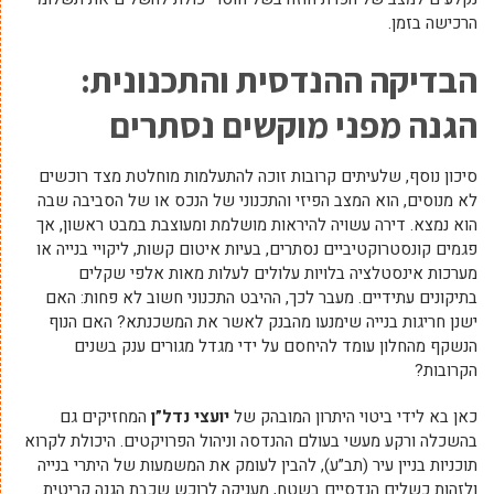
הרכישה בזמן.
הבדיקה ההנדסית והתכנונית:
הגנה מפני מוקשים נסתרים
סיכון נוסף, שלעיתים קרובות זוכה להתעלמות מוחלטת מצד רוכשים
לא מנוסים, הוא המצב הפיזי והתכנוני של הנכס או של הסביבה שבה
הוא נמצא. דירה עשויה להיראות מושלמת ומעוצבת במבט ראשון, אך
פגמים קונסטרוקטיביים נסתרים, בעיות איטום קשות, ליקויי בנייה או
מערכות אינסטלציה בלויות עלולים לעלות מאות אלפי שקלים
בתיקונים עתידיים. מעבר לכך, ההיבט התכנוני חשוב לא פחות: האם
ישנן חריגות בנייה שימנעו מהבנק לאשר את המשכנתא? האם הנוף
הנשקף מהחלון עומד להיחסם על ידי מגדל מגורים ענק בשנים
הקרובות?
כאן בא לידי ביטוי היתרון המובהק של
יועצי נדל”ן
המחזיקים גם
בהשכלה ורקע מעשי בעולם ההנדסה וניהול הפרויקטים. היכולת לקרוא
תוכניות בניין עיר (תב”ע), להבין לעומק את המשמעות של היתרי בנייה
ולזהות כשלים הנדסיים בשטח, מעניקה לרוכש שכבת הגנה קריטית.