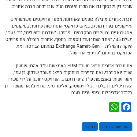
עורכי דין ולבסוף גם את מכרז היזמים הנ”ל שבו זכתה חברת אזורים.
חברת אזורים מובילה בשנים האחרונות מספר פרויקטים משמעותיים
ואייקוניים בעיר רמת גן, בניהם פרויקטי התחדשות עירונית במיקומים
אסטרטגיים ובשלבים מתקדמים : פרויקט ״שדרות ירושלים״, ״ידע עם״,
״שלם 35״, ״אחד העם״ ועוד נוספים. בנוסף, אזורים מובילה את פרויקט
היוקרה והעילית – Exchange Ramat-Gan במתחם הבורסה, ואת
הפרויקט במתחם “קריניצי החדשה”.
את חברת אזורים מייצג משרד ERM באמצעות עו”ד אהרון שמעון
ועו”ד יואב זהבי, ואת הדיירים הוותיקים מייצג משרד שרקון, בן עמי,
אשר ושות’ באמצעות עו”ד ציפי רוזנברג. הפרויקט יתוכנן על ידי משרד
האדריכלים רן בלנדר, טל ווינשטוק, אלינור סיני, שדא ג’ראר ממשרד רן
בלנדר אדריכלות ובינוי ערים בע”מ.
WhatsApp
Facebook
התחדשות עירונית
רמת גן