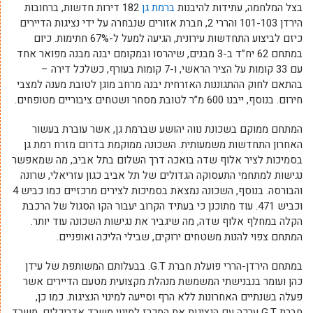
בצל המלחמה, עתידות להיבנות
ברמת גן
182 דירות חדשות, ברחובות
הירדן 101-103 והררי 2, חברת אזורים שנבחרה על ידי נציגות הדיירים
כיזם לביצוע התחדשות עירונית, הגיעה למעל ל-67% חתימות. כיום
במתחם 62 יח”ד ב-3 מבנים, שיהרסו ובמקומם יבנה מבנה מפואר אחד
עם 33 קומות על הציר הראשי, ו-7 קומות בעורף, כשלכל דירה –
בהתאם לחוק ההתגוננות האזרחית יבנה מרחב מוגן לטובת מענה למצבי
חירום. בנוסף, ייבנו 600 מ”ר לטובת מסחר ושטחים ציבוריים מטופחים.
המתחם ממוקם בשכונת נווה יהושע שברמת גן, אשר עוברת בעשור
האחרון התחדשות משמעותית. השכונה ממוקמת בדרום מזרח רמת גן
בסמיכות לציר אלוף שדה בואכה דרך השלום בתל אביב, מה שמאפשר
נגישות למתחמי התעסוקה הגדולים של תל אביב כגון עזריאלי, שרונה
והבורסה. בנוסף, השכונה נמצאת בסמיכות לצירים מרכזיים כמו כביש 4
וכביש 471. עוד מתוכנן כי בעתיד הקרוב יעבור הקו הסגול של הרכבת
הקלה במחלף אלוף שדה, מה שיגביר את נגישות השכונה עוד יותר.
המתחם צפוי להנות משטחים ירוקים, שבילי הליכה ואופניים.
במתחם הירדן-הררי פועלת חברת G.T. בבעלותם המשותפת של עידן
כהן ועומר בנבנישתי המשמשת מנהלת מקצועית מטעם הדיירים אשר
פעלה בשנתיים האחרונות ללא הרף וסייעה למינוי הנציגות. כמו כן,
חברת G.T ערכה עם הנציגות את המכרז למינוי משרד אדריכלים, משרד