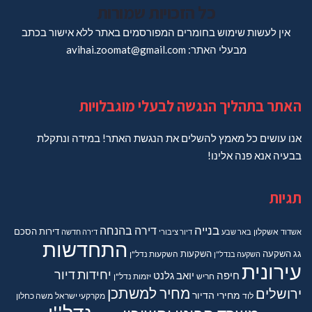
כל הזכויות שמורות
אין לעשות שימוש בחומרים המפורסמים באתר ללא אישור בכתב
מבעלי האתר: avihai.zoomat@gmail.com
האתר בתהליך הנגשה לבעלי מוגבלויות
אנו עושים כל מאמץ להשלים את הנגשת האתר! במידה ונתקלת
בבעיה אנא פנה אלינו!
תגיות
בנייה
דירה בהנחה
דירות
הסכם
אשדוד
אשקלון
באר שבע
דיור ציבורי
דירה חדשה
התחדשות
גג
השקעה
השקעות
השקעה בנדל"ן
השקעות נדל"ן
עירונית
יחידות דיור
חיפה
יואב גלנט
חריש
יזמות נדל"ן
מחיר למשתכן
ירושלים
מחירי הדיור
מקרקעי ישראל
משה כחלון
לוד