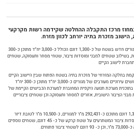
ה במחוז מרכז התקבלה ההחלטה שקידמה רשות מקרקעי
הישוב מזכרת בתיה יורחב לכוון מזרח.
תכנית זו עוסקת בהקמה ופיתוח של אזור מגורים חדש בשטח של כ-1,300 דונם הכולל כ-3,000 יח”ד מתוכן כ-300
550 יח”ד לדירות קטנות, בשילוב שטחים למבני ומוסדות ציבור, שטחי מסחר ותעסוקה, שטחים
תחברת לישוב הקיים
קמת בחלקה המזרחי של מזכרת בתיה בשטח הפתוח שבין היישוב הקיים
במערב ומסילת הרכבת במזרח, וכוללת שימושים עירוניים מעורבים של מגורים כ-3,000 יח”ד מתוכן כ-300 יח”ד
רות קטנות. עוד בתוכנית מערכת תנועה היקפית המחוברת למערכת הכבישים הקיימת של
 מבני הציבור הישובית, אזורים למסחר ותעסוקה וכן שטחים ציבוריים
התוכנית משתרעת על שטח כולל של כ-1,300 דונם מתוכם כ-292,431 מ”ר למגורים, כ-10,500 מ”ר לטובת דיור
מוגן (300 יח”ד), כ-78,000 מ”ר למבנים ומוסדות ציבור המשתרעים על שטח קרקע של כ- 45 דונם, שטחים נוספים