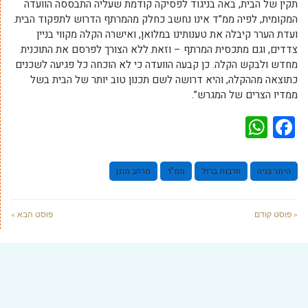
תקין של הבית, באה בניגוד לפסיקה קודמת שעליה התבססה הוועדה
המקומית, לפיה ממ”ד אינו נחשב כחלק מהמרתף הדרוש לתפקוד הבית.
ועדת הערר קיבלה את טענותינו במלואן, ואישרה הקלה מקווי בניין
צדדים, וגם מתכסית המרתף – וזאת ללא הצורך לפרסם את התוכנית
מחדש ולבקש הקלה. כן קבעה הוועדה כי לא הוכחה כל פגיעה לשכנים
כתוצאה מההקלה, והיא דרושה לשם תכנון טוב יותר של הבית בשל
ממדיו הצרים של המגרש”.
WhatsApp
Facebook
היתר בניה
חרבות ברזל
ממ"ד
מרחב מוגן
« פוסט קודם
פוסט הבא »