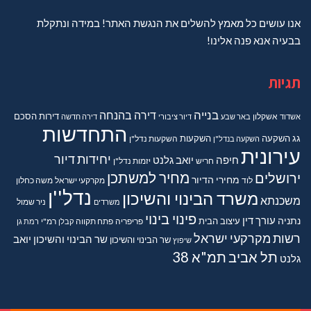
אנו עושים כל מאמץ להשלים את הנגשת האתר! במידה ונתקלת
בבעיה אנא פנה אלינו!
תגיות
בנייה
דירה בהנחה
דירות
הסכם
אשדוד
אשקלון
באר שבע
דיור ציבורי
דירה חדשה
התחדשות
גג
השקעה
השקעות
השקעה בנדל"ן
השקעות נדל"ן
עירונית
יחידות דיור
חיפה
יואב גלנט
חריש
יזמות נדל"ן
מחיר למשתכן
ירושלים
מחירי הדיור
מקרקעי ישראל
משה כחלון
לוד
נדל''ן
משרד הבינוי והשיכון
משכנתא
משרדים
ניר שמול
פינוי בינוי
נתניה
עורך דין
עיצוב הבית
פריפריה
פתח תקווה
קבלן
רמ"י
רמת גן
רשות מקרקעי ישראל
שר הבינוי והשיכון יואב
שר הבינוי והשיכון
שיפוץ
תל אביב
תמ"א 38
גלנט