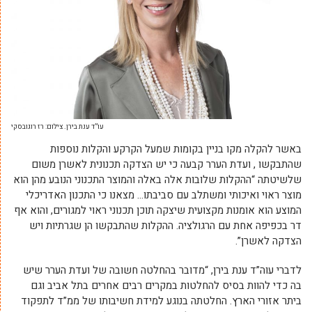
עו”ד ענת בירן. צילום: רז רוגובסקי
באשר להקלה מקו בניין בקומות שמעל הקרקע והקלות נוספות
שהתבקשו , ועדת הערר קבעה כי יש הצדקה תכנונית לאשרן משום
שלשיטתה “ההקלות שלובות אלה באלה והמוצר התכנוני הנובע מהן הוא
מוצר ראוי ואיכותי ומשתלב עם סביבתו… מצאנו כי התכנון האדריכלי
המוצע הוא אומנות מקצועית שיצקה תוכן תכנוני ראוי למגורים, והוא אף
דר בכפיפה אחת עם הרגולציה. ההקלות שהתבקשו הן שגרתיות ויש
הצדקה לאשרן”.
לדברי עוה”ד ענת בירן, “מדובר בהחלטה חשובה של ועדת הערר שיש
בה כדי להוות בסיס להחלטות במקרים רבים אחרים בתל אביב וגם
ביתר אזורי הארץ. החלטתה בנוגע למידת חשיבותו של ממ”ד לתפקוד