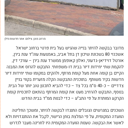
מרחב מוגן. צילום: אתר חדשות נדלן
מדובר בבקשה להיתר בנייה שהגיש בעל בית פרטי ברחוב ישראל
אשכנזי 80 בשכונת שיכון דן בתל אביב, באמצעות עוה”ד ענת בירן,
אורטל דוידיאן-גדעוני, ואלון קאופמן ממשרד ענת בירן – עורכי דין,
להקמת שתי יחידות דיור בבית דו-משפחתי. התבקש להרוס את המבנה
הקיים בן קומה אחת מעל קומת מרתף, ולהקים במקומו שתי יחידות דיור
חדשות בקיר משותף. בתוכנית התבקשה הקלה מזערית בקווי בניין
צדדיים – כ-40 ס”מ בכל צד – כדי להביא לתכנון טוב יותר של הבית.
בנוסף, התבקש להרחיב מעט את קומת המרתף בהתאם לתכסית קומת
הקרקע המותרת על פי התב”ע – כדי לבנות ממ”ד בבית החדש.
השכנים במגרשים הגובלים התנגדו לבקשה להיתר, ומשכך החליטה
הוועדה המקומית, על פי המלצת בוחן הרישוי, לקבל את ההתנגדויות ולא
לאשר את הבקשה. טענות הוועדה המקומית היו לחריגה מעבר לנדרש