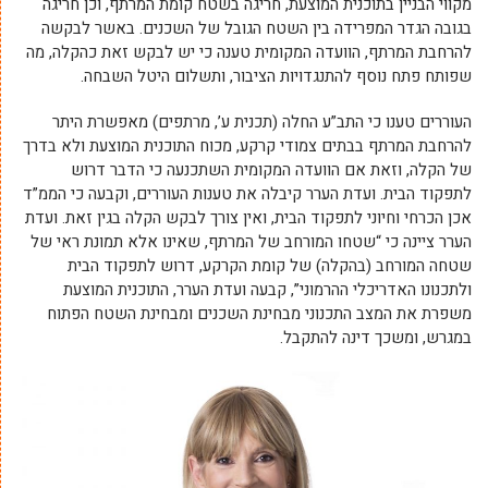
מקווי הבניין בתוכנית המוצעת, חריגה בשטח קומת המרתף, וכן חריגה
בגובה הגדר המפרידה בין השטח הגובל של השכנים. באשר לבקשה
להרחבת המרתף, הוועדה המקומית טענה כי יש לבקש זאת כהקלה, מה
שפותח פתח נוסף להתנגדויות הציבור, ותשלום היטל השבחה.
העוררים טענו כי התב”ע החלה (תכנית ע’, מרתפים) מאפשרת היתר
להרחבת המרתף בבתים צמודי קרקע, מכוח התוכנית המוצעת ולא בדרך
של הקלה, וזאת אם הוועדה המקומית השתכנעה כי הדבר דרוש
לתפקוד הבית. ועדת הערר קיבלה את טענות העוררים, וקבעה כי הממ”ד
אכן הכרחי וחיוני לתפקוד הבית, ואין צורך לבקש הקלה בגין זאת. ועדת
הערר ציינה כי “שטחו המורחב של המרתף, שאינו אלא תמונת ראי של
שטחה המורחב (בהקלה) של קומת הקרקע, דרוש לתפקוד הבית
ולתכנונו האדריכלי ההרמוני”, קבעה ועדת הערר, התוכנית המוצעת
משפרת את המצב התכנוני מבחינת השכנים ומבחינת השטח הפתוח
במגרש, ומשכך דינה להתקבל.