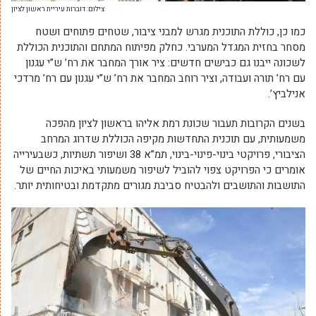
צילום: דוברות עיריית ראשון לציון
כמו כן, כוללת התוכנית מגרש למבני ציבור, שטחים פתוחים ושטח
מסחר בחזית המגדל המערבי. כחלק מפיתוח המתחם והתוכנית הכוללת
לשכונה ייבנו גם כבישים חדשים: ציר אורך המחבר את רח’ ש”י עגנון
עם רח’ תורה ועבודה, וציר רוחב המחבר את רח’ ש”י עגנון עם רח’ מרדכי
אנילביץ’.
בשנים הקרובות תעבור שכונת רמת אליהו בראשון לציון מהפכה
משמעותית, עם תוכנית התחדשות מקיפה הכוללת שדרוג המרחב
הציבורי, פרויקטי בינוי-פינוי-בינוי, תמ”א 38 ושיפור תשתיות, כשבעירייה
אומרים כי הפרויקט צפוי להוביל לשיפור משמעותי באיכות החיים של
התושבות והתושבים ולהבטיח סביבת מגורים מתקדמת ובטיחותית יותר.