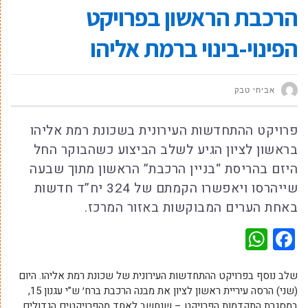
הרכבת הראשון בפרויקט
הפינוי-בינוי ברמת אליהו
אביחי טבק‬‎
פרויקט ההתחדשות העירונית בשכונת רמת אליהו
בראשון לציון הגיע לשלב הביצוע כשהבוקר החל
היזם בהריסת “בניין הרכבת” הראשון מתוך שבעה
שייהרסו ויאפשרו הקמתם של 324 יח”ד חדשות
באחת הערים המבוקשות באזור המרכז.
WhatsApp
Facebook
שלב נוסף בפרויקט ההתחדשות העירונית של שכונת רמת אליהו. היום
(שני) הרסה עיריית ראשון לציון את מבנה הרכבת ברח׳ ש”י עגנון 15,
במסגרת התקדמות הפרויקט – שנחשב לאחד מהפרויקטים הגדולים