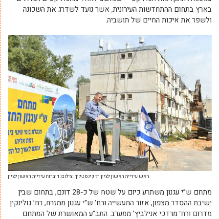
בארץ בתחום ההתחדשות העירונית, אשר נועד לשדרג את השכונה
ולשפר את איכות החיים של תושביה.
ראש עיריית ראשון לציון רז קינסטליך. צילום: דוברות עיריית ראשון לציון
מתחם ש”י עגנון משתרע כיום על שטח של כ-28 דונם, בתחום שבין
ישיבת ההסדר מצפון, אזור התעשייה ורח’ ש”י עגנון ממזרח, רח’ גולינקין
מדרום ורח’ מרדכי אנילביץ’ ממערב. התב”ע המאושרת של המתחם