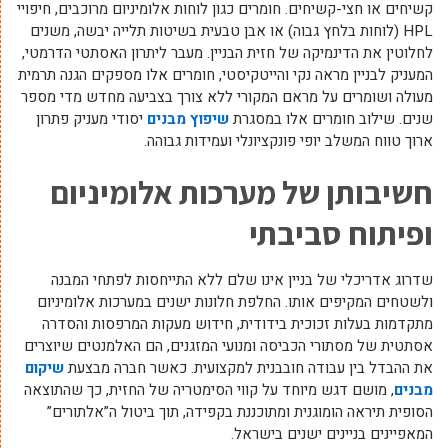
קשיחים או חצי-קשיחים. חומרים כגון לוחות אלומיניום מרוכבים, חיפויי
HPL (לוחות בלחץ גבוה) או אבן טבעית בשיטות תלייה יבשה, משנים
לחלוטין את הדינמיקה של חזית הבניין. מעבר ליתרון האסתטי הדרמטי,
המעניק לבניין מראה נקי והייטקיסטי, חומרים אלו מספקים הגנה תרמית
מעולה ושומרים על מראם המקורי ללא צורך בצביעה מחדש מדי מספר
שנים. שילוב חומרים אלו במסגרת
שיפוץ מבנים
יסודי מעניק פתרון
ארוך טווח המשלב יופי פונקציונלי ועמידות גבוהה.
חשיבותן של מערכות אלומיניום
ופיתוח סביבתי
שדרוג אדריכלי של בניין אינו שלם ללא התייחסות לפתחי המבנה
ולשטחים המקיפים אותו. החלפת חלונות ישנים במערכות אלומיניום
מתקדמות בעלות זכוכית בידודית, חידוש מעקות המרפסות והסדרה
אסתטית של מסתורי הכביסה ומנועי המזגנים, הם האלמנטים שיוצרים
את ההבדל בין עבודה חובבנית למקצועית. כאשר חברה מבצעת
שיקום
מבנים
, מושם דגש מיוחד על קווי הסימטריה של החזית, כך שהתוצאה
הסופית תיראה הומוגנית ומתוכננת בקפידה, תוך ביטול ה”אלתורים”
המאפיינים בניינים ישנים בישראל.