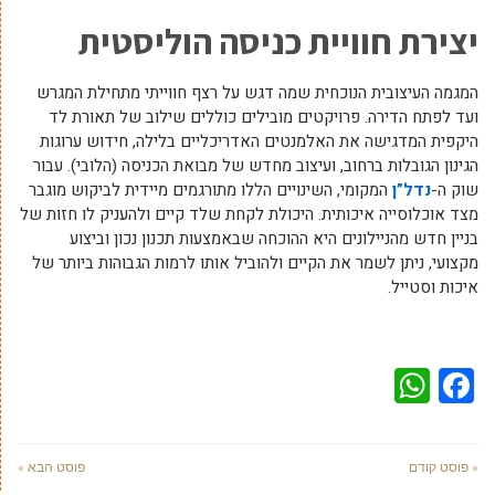
יצירת חוויית כניסה הוליסטית
המגמה העיצובית הנוכחית שמה דגש על רצף חווייתי מתחילת המגרש
ועד לפתח הדירה. פרויקטים מובילים כוללים שילוב של תאורת לד
היקפית המדגישה את האלמנטים האדריכליים בלילה, חידוש ערוגות
הגינון הגובלות ברחוב, ועיצוב מחדש של מבואת הכניסה (הלובי). עבור
שוק ה-
נדל”ן
המקומי, השינויים הללו מתורגמים מיידית לביקוש מוגבר
מצד אוכלוסייה איכותית. היכולת לקחת שלד קיים ולהעניק לו חזות של
בניין חדש מהניילונים היא ההוכחה שבאמצעות תכנון נכון וביצוע
מקצועי, ניתן לשמר את הקיים ולהוביל אותו לרמות הגבוהות ביותר של
איכות וסטייל.
WhatsApp
Facebook
« פוסט קודם
פוסט הבא »