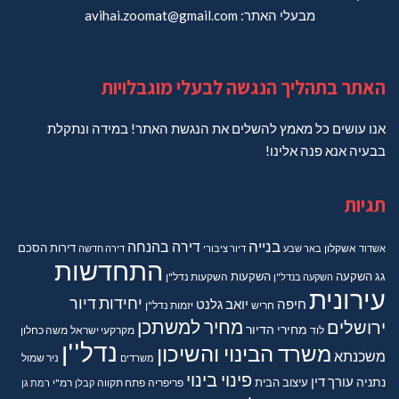
מבעלי האתר: avihai.zoomat@gmail.com
האתר בתהליך הנגשה לבעלי מוגבלויות
אנו עושים כל מאמץ להשלים את הנגשת האתר! במידה ונתקלת
בבעיה אנא פנה אלינו!
תגיות
בנייה
דירה בהנחה
דירות
הסכם
אשדוד
אשקלון
באר שבע
דיור ציבורי
דירה חדשה
התחדשות
גג
השקעה
השקעות
השקעה בנדל"ן
השקעות נדל"ן
עירונית
יחידות דיור
חיפה
יואב גלנט
חריש
יזמות נדל"ן
מחיר למשתכן
ירושלים
מחירי הדיור
מקרקעי ישראל
משה כחלון
לוד
נדל''ן
משרד הבינוי והשיכון
משכנתא
משרדים
ניר שמול
פינוי בינוי
נתניה
עורך דין
עיצוב הבית
פריפריה
פתח תקווה
קבלן
רמ"י
רמת גן