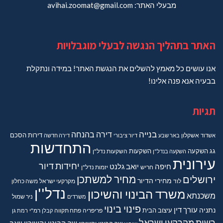
מבעלי האתר: avihai.zoomat@gmail.com
האתר בתהליך הנגשה לבעלי מוגבלויות
אנו עושים כל מאמץ להשלים את הנגשת האתר! במידה ונתקלת
בבעיה אנא פנה אלינו!
תגיות
בנייה
דירה בהנחה
דירות
הסכם
אשדוד
אשקלון
באר שבע
דיור ציבורי
דירה חדשה
התחדשות
גג
השקעה
השקעות
השקעה בנדל"ן
השקעות נדל"ן
עירונית
יחידות דיור
חיפה
יואב גלנט
חריש
יזמות נדל"ן
מחיר למשתכן
ירושלים
מחירי הדיור
מקרקעי ישראל
משה כחלון
לוד
נדל''ן
משרד הבינוי והשיכון
משכנתא
משרדים
ניר שמול
פינוי בינוי
נתניה
עורך דין
עיצוב הבית
פריפריה
פתח תקווה
קבלן
רמ"י
רמת גן
רשות מקרקעי ישראל