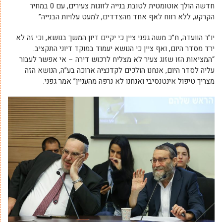
חדשה הולך אוטומטית לטובת בנייה לזוגות צעירים, עם 0 במחיר
הקרקע, ללא רווח לאף אחד מהצדדים, למעט עלויות הבנייה”
יו”ר הוועדה, ח”כ משה גפני ציין כי יקיים דיון המשך בנושא, וכי זה לא
ירד מסדר היום, ואף ציין כי הנושא יעמוד במוקד דיוני התקציב.
“המציאות הזו שזוג צעיר לא מצליח לרכוש דירה – אי אפשר לעבור
עליה לסדר היום, אנחנו הולכים לקדנציה ארוכה בע”ה, הנושא הזה
מצריך טיפול אינטנסיבי ואנחנו לא נרפה מהעניין” אמר גפני.