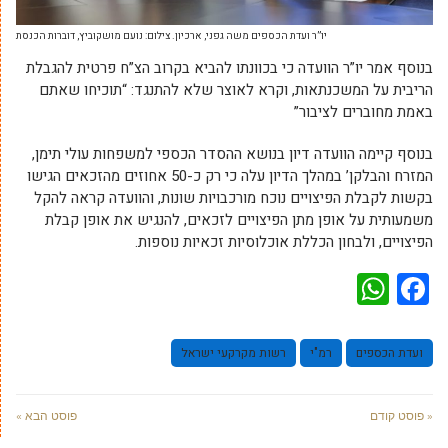
יו”ר ועדת הכספים משה גפני, ארכיון. צילום: נועם מושקוביץ, דוברות הכנסת
בנוסף אמר יו”ר הוועדה כי בכוונתו להביא בקרוב הצ”ח פרטית להגבלת
הריבית על המשכנתאות, וקרא לאוצר שלא להתנגד: “תוכיחו שאתם
באמת מחוברים לציבור”
בנוסף קיימה הוועדה דיון בנושא ההסדר הכספי למשפחות עולי תימן,
המזרח והבלקן’ במהלך הדיון עלה כי רק כ-50 אחוזים מהזכאים הגישו
בקשות לקבלת הפיצויים נוכח מורכבויות שונות, והוועדה קראה להקל
משמעותית על אופן מתן הפיצויים לזכאים, להנגיש את אופן קבלת
הפיצויים, ולבחון הכללת אוכלוסיות זכאיות נוספות.
WhatsApp
Facebook
ועדת הכספים
רמ"י
רשות מקרקעי ישראל
« פוסט קודם
פוסט הבא »