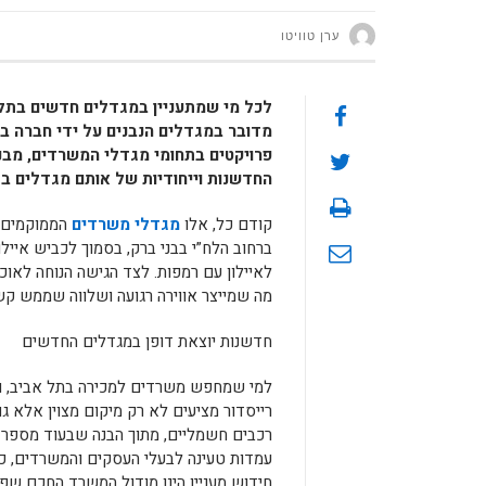
ערן טוויטו
לכל מי שמתעניין במגדלים חדשים בתל א
מדובר במגדלים הנבנים על ידי חברה ב
פרויקטים בתחומי מגדלי המשרדים, מבני
החדשנות וייחודיות של אותם מגדלים ב
קודם כל, אלו
מגדלי משרדים
הממוקמים ב
ברחוב הלח”י בבני ברק, בסמוך לכביש אייל
לאיילון עם רמפות. לצד הגישה הנוחה לאוכל
מה שמייצר אווירה רגועה ושלווה שממש קש
חדשנות יוצאת דופן במגדלים החדשים
למי שמחפש משרדים למכירה בתל אביב, וכמ
רייסדור מציעים לא רק מיקום מצוין אלא גם
רכבים חשמליים, מתוך הבנה שבעוד מספר שנ
עמדות טעינה לבעלי העסקים והמשרדים, כ
חידוש מעניין הינו מודול המשרד החכם שפו