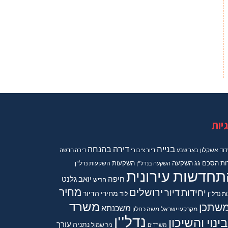
יות
בנייה
דירה בהנחה
וד
אשקלון
באר שבע
דיור ציבורי
דירה חדשה
ות
הסכם גג
השקעה
השקעות
השקעה בנדל"ן
השקעות נדל"ן
תחדשות עירונית
חיפה
יואב גלנט
חריש
מחיר
ירושלים
יחידות דיור
מחירי הדיור
ות נדל"ן
לוד
משרד
שתכן
משכנתא
מקרקעי ישראל
משה כחלון
נדל''ן
ינוי והשיכון
נתניה
עורך
משרדים
ניר שמול