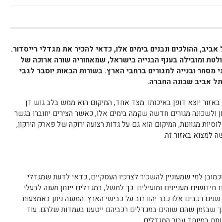
ביב, ההולכים ונבנים בימים אלו, כדאי להכיר את מגדלי רייסדור.
ולטת ומובילה בענף הבנייה בישראל, שמאחוריה שורה ארוכה של
 מסחר ובנייה למגורים ברחבי הארץ. בשורות הבאות יוסבר לגבי
תל אביב שבונה החברה.
אזור יוצא דופן באיכותו. מצד אחד, המיקום הוא ממש בלב גוש דן
ון ולשכונה מגורים חדשה שקמה בימים אלו, כאשר הצירים יחוברו בגשר
וסיות מגוונות, המיקום הוא גם על גדות רצועה ירוקה של פארק הירקון,
ה למצוא באזור זה.
ובן למי שמעוניין להשכיר לצרכיו העסקיים, כדאי לדעת שמגדלי
 חידושים מעניינים ומועילים. כך למשל, במגדלים יינתן מענה לבעלי
ים רכבים אלו כבר יהוו רוב על כבישי הארץ. המענה ניתן באמצעות
ך שבזמן שהם שוהים במגדלים רכביהם ייטענו בעמדות שלהם. עוד
תח במיוחד עבור המגדלים.