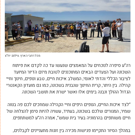
מכל רחבי הארץ. צילום: יח”צ
רה”ע סיפרה לנוכחים על המאמצים שנעשו עד כה לקדם את פיתוח
השכונה ועל הצעדים הבאים המתוכננים לטובת מיזם הדיור המיועד
לציבור הכללי והדתי לאומי, המשלב איכות חיים, טבע ונופים, חינוך וחיי
קהילה. בין היתר, קרית החינוך שנבנית בשכונה, כמו גם מועדון הקאנטרי
הגדול ההולך ונבנה בימים אלו ואשר ישרת את תושבי השכונה.
“לצד איכות החיים, הנופים היפים וחיי הקהילה שמחכים לכם פה בנווה
שמיר, המגורים שלכם בשכונה, בעתיד, עשויה להיות סימן להצלחה של
חיים משותפים בהרמוניה בעיר בית שמש”, אמרה רה”ע למשתתפים.
במהלך הסיור התקיימו פגישות מכירה בין זוגות מתעניינים לקבלנים,