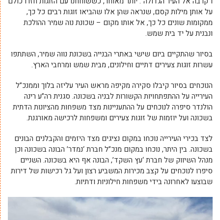
ו”קרבה אל העיר הגדולה”. יותר מאוחר, כששוחחנו עם הזוגות חזרו כולם
על אותן מילות קסם, שנראה שהן אלו שהביאו זוגות רבים כל כך,
ממקומות שונים כל כך, אל אותו מקום – שכונת נוה שמיר ההולכת
ונבנית על יד בית שמש.
בסיור שהתקיים ביום שישי באתרי הבנייה בשכונת נווה שמיר, השתתפו
עשרות זוגות צעירים דתיים וחילונים, מבית שמש ומרחבי הארץ.
הנוכחים בסיור קיבלו סקירה מקיפה מראש העיר עליזה בלוך וממנכ”ל
העירייה על ההתפתחויות הקשורות לבניה בשכונה. סגנית רה”ע רינה
הולנדר סיפרה לנוכחים על ההתעניינות מצד משפחות מהציונות הדתית
בשכונה ועל יוזמות של זוגות צעירים ומשפחות לרכישה מאורגנת.
לצד בכירי העירייה נוכחו במקום נציגים מצד היזמים והקבלנים הבונים
בשכונה. בין היתר, נוכחו במקום מנכ”ל חברת ‘נמדר’ הבונה בשכונה וכן
מנהל השיווק של חברת ‘עץ השקד’, הבונה אף היא בשכונה. השניים
סיפרו לנוכחים על קצב מכירות המשביע רצון ועל גל רכישות של דירות
שבוצעו לאחרונה בידי משפחות חילוניות ודתיות.