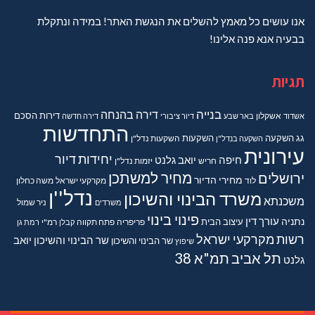
אנו עושים כל מאמץ להשלים את הנגשת האתר! במידה ונתקלת
בבעיה אנא פנה אלינו!
תגיות
בנייה
דירה בהנחה
דירות
הסכם
אשדוד
אשקלון
באר שבע
דיור ציבורי
דירה חדשה
התחדשות
גג
השקעה
השקעות
השקעה בנדל"ן
השקעות נדל"ן
עירונית
יחידות דיור
חיפה
יואב גלנט
חריש
יזמות נדל"ן
מחיר למשתכן
ירושלים
מחירי הדיור
מקרקעי ישראל
משה כחלון
לוד
נדל''ן
משרד הבינוי והשיכון
משכנתא
משרדים
ניר שמול
פינוי בינוי
נתניה
עורך דין
עיצוב הבית
פריפריה
פתח תקווה
קבלן
רמ"י
רמת גן
רשות מקרקעי ישראל
שר הבינוי והשיכון יואב
שר הבינוי והשיכון
שיפוץ
תל אביב
תמ"א 38
גלנט