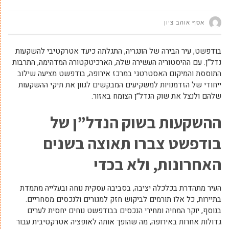
אסף אוהב ציון
בודפשט, עיר הבירה של הונגריה, התגלתה כיעד אטרקטיבי להשקעות
נדל”ן. עם ההיסטוריה העשירה שלה, הארכיטקטורה המדהימה, התרבות
התוססת והמיקום האסטרטגי במרכז אירופה, בודפשט מציעה שילוב
ייחודי של הזדמנויות למשקיעים המבקשים לגוון את תיקי ההשקעות
שלהם ולנצל את שוק הנדל”ן הצומח באזור.
ההשקעות בשוק הנדל”ן של
בודפשט צברו תאוצה בשנים
האחרונות, ולא בכדי
העיר מתהדרת בכלכלה יציבה, בסביבה עסקית נוחה ובעלייה מתמדת
בתיירות, כל אלו תורמים לביקוש חזק למגורים ולנכסים מסחריים.
בנוסף, יוקר המחיה ומחירי הנכסים בבודפשט נוחים יחסית לערים
גדולות אחרות באירופה, מה שהופך אותה לאופציה אטרקטיבית עבור