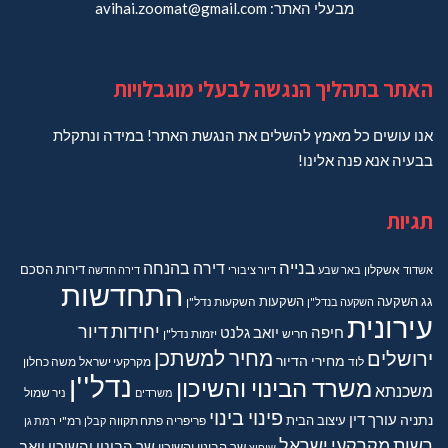
מבעלי האתר: avihai.zoomat@gmail.com
האתר בתהליך הנגשה לבעלי מוגבלויות
אנו עושים כל מאמץ להשלים את הנגשת האתר! במידה ונתקלת
בבעיה אנא פנה אלינו!
תגיות
בנייה
דירה בהנחה
דירות
הסכם
אשדוד
אשקלון
באר שבע
דיור ציבורי
דירה חדשה
התחדשות
גג
השקעה
השקעות
השקעה בנדל"ן
השקעות נדל"ן
עירונית
יחידות דיור
חיפה
יואב גלנט
חריש
יזמות נדל"ן
מחיר למשתכן
ירושלים
מחירי הדיור
מקרקעי ישראל
משה כחלון
לוד
נדל''ן
משרד הבינוי והשיכון
משכנתא
משרדים
ניר שמול
פינוי בינוי
נתניה
עורך דין
עיצוב הבית
פריפריה
פתח תקווה
קבלן
רמ"י
רמת גן
רשות מקרקעי ישראל
שר הבינוי והשיכון יואב
שר הבינוי והשיכון
שיפוץ