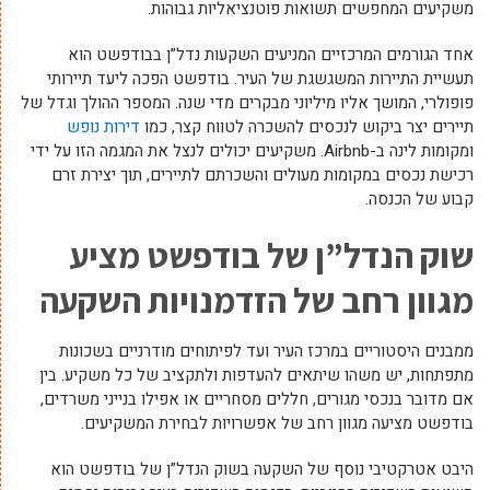
משקיעים המחפשים תשואות פוטנציאליות גבוהות.
אחד הגורמים המרכזיים המניעים השקעות נדל”ן בבודפשט הוא
תעשיית התיירות המשגשגת של העיר. בודפשט הפכה ליעד תיירותי
פופולרי, המושך אליו מיליוני מבקרים מדי שנה. המספר ההולך וגדל של
תיירים יצר ביקוש לנכסים להשכרה לטווח קצר, כמו
דירות נופש
ומקומות לינה ב-Airbnb. משקיעים יכולים לנצל את המגמה הזו על ידי
רכישת נכסים במקומות מעולים והשכרתם לתיירים, תוך יצירת זרם
קבוע של הכנסה.
שוק הנדל”ן של בודפשט מציע
מגוון רחב של הזדמנויות השקעה
ממבנים היסטוריים במרכז העיר ועד לפיתוחים מודרניים בשכונות
מתפתחות, יש משהו שיתאים להעדפות ולתקציב של כל משקיע. בין
אם מדובר בנכסי מגורים, חללים מסחריים או אפילו בנייני משרדים,
בודפשט מציעה מגוון רחב של אפשרויות לבחירת המשקיעים.
היבט אטרקטיבי נוסף של השקעה בשוק הנדל”ן של בודפשט הוא