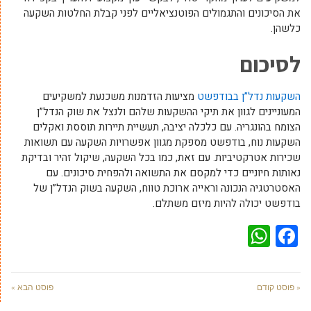
את הסיכונים והתגמולים הפוטנציאליים לפני קבלת החלטות השקעה
כלשהן.
לסיכום
השקעות נדל”ן בבודפשט
מציעות הזדמנות משכנעת למשקיעים
המעוניינים לגוון את תיקי ההשקעות שלהם ולנצל את שוק הנדל”ן
הצומח בהונגריה. עם כלכלה יציבה, תעשיית תיירות תוססת ואקלים
השקעות נוח, בודפשט מספקת מגוון אפשרויות השקעה עם תשואות
שכירות אטרקטיביות. עם זאת, כמו בכל השקעה, שיקול זהיר ובדיקת
נאותות חיוניים כדי למקסם את התשואה ולהפחית סיכונים. עם
האסטרטגיה הנכונה וראייה ארוכת טווח, השקעה בשוק הנדל”ן של
בודפשט יכולה להיות מיזם משתלם.
WhatsApp
Facebook
« פוסט קודם
פוסט הבא »