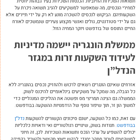
תשואות השכירות החיוביות. הכנסות השכירות בעיר גבוהות יחסית
למחירי הנכסים, מה שמאפשר למשקיעים להניב תשואה ניכרת על
השקעותיהם. הביקוש לנכסים להשכרה מונע לא רק על ידי תיירים אלא
גם על ידי סטודנטים, גולים ואנשי מקצוע צעירים שנמשכים לאורח
החיים התוסס של בודפשט ויוקר המחיה הזול.
ממשלת הונגריה יישמה מדיניות
לעידוד השקעות זרות במגזר
הנדל”ן
אזרחים שאינם הונגרים רשאים לרכוש ולהחזיק נכסים בהונגריה ללא
כל הגבלה, מה שמקל על משקיעים בינלאומיים להיכנס לשוק.
הממשלה גם הציגה תמריצי מס ופשטה את ההליכים המנהליים כדי
למשוך הון זר, תוך שיפור נוסף של הזדמנויות ההשקעה בבודפשט.
עם זאת, כמו כל השקעה, ישנם סיכונים הקשורים להשקעות
נדל”ן
בבודפשט
. תנודות בשוק, שינויים רגולטוריים ואי ודאויות כלכליות
יכולים להשפיע על ערכי הנכס ותשואות השכירות. לכן, זה חיוני
למשקיעים לערוך מחקר יסודי, לבקש ייעוץ מקצועי ולהעריך בקפידה