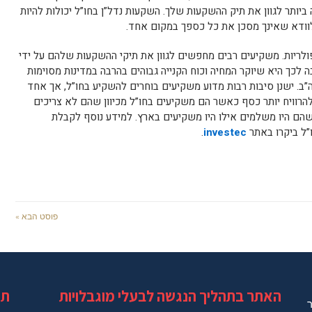
 ביותר לגוון את תיק ההשקעות שלך. השקעות נדל”ן בחו”ל יכולות להיות
לוודא שאינך מסכן את כל כספך במקום אחד.
ופולריות. משקיעים רבים מחפשים לגוון את תיקי ההשקעות שלהם על ידי
לכך היא שיוקר המחיה וכוח הקנייה גבוהים בהרבה במדינות מסוימות
”ב. ישנן סיבות רבות מדוע משקיעים בוחרים להשקיע בחו”ל, אך אחד
להרוויח יותר כסף כאשר הם משקיעים בחו”ל מכיוון שהם לא צריכים
הם היו משלמים אילו היו משקיעים בארץ. למידע נוסף לקבלת
”ל ביקרו באתר
investec
.
פוסט הבא »
האתר בתהליך הנגשה לבעלי מוגבלויות
תג
ר