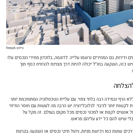
צילום: freepik
ודירות, גם המחירים נרשמו עלייה. לדוגמה, בלונדון מחירי הנכסים עלו
ד! בתרחיש כזה, השקעה בחו”ל יכולה להיות דרך מצוינת להרוויח כסף תוך
להצלחה
א הרף ובמידה רבה בלתי צפוי. עם עליית הטכנולוגיה המתוחכמת יותר
 לקשות יותר לניבוי. לגלובליזציה יש הרבה מה לעשות עם חוסר החיזוי
ל אנשים לקנות או למכור נכסים מכל מקום בעולם. זה מקל על
בלי שיש להם כל ידע עליהם מראש.
כים שונות כמו רכישת מניות, ניהול תיקי נכסים או השקעה בקרנות