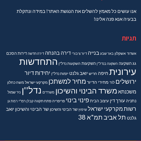
אנו עושים כל מאמץ להשלים את הנגשת האתר! במידה ונתקלת
בבעיה אנא פנה אלינו!
תגיות
בנייה
דירה בהנחה
דירות
הסכם
אשדוד
אשקלון
באר שבע
דיור ציבורי
דירה חדשה
התחדשות
גג
השקעה
השקעות
השקעה בנדל"ן
השקעות נדל"ן
עירונית
יחידות דיור
חיפה
יואב גלנט
חריש
יזמות נדל"ן
מחיר למשתכן
ירושלים
מחירי הדיור
מקרקעי ישראל
משה כחלון
לוד
נדל''ן
משרד הבינוי והשיכון
משכנתא
משרדים
ניר שמול
פינוי בינוי
נתניה
עורך דין
עיצוב הבית
פריפריה
פתח תקווה
קבלן
רמ"י
רמת גן
רשות מקרקעי ישראל
שר הבינוי והשיכון יואב
שר הבינוי והשיכון
שיפוץ
תל אביב
תמ"א 38
גלנט