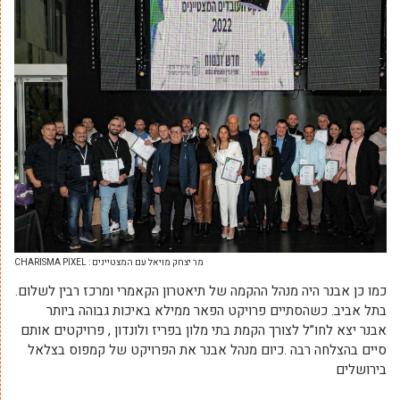
מר יצחק מויאל עם המצטיינים : CHARISMA PIXEL
כמו כן אבנר היה מנהל ההקמה של תיאטרון הקאמרי ומרכז רבין לשלום.
בתל אביב. כשהסתיים פרויקט הפאר ממילא באיכות גבוהה ביותר
אבנר יצא לחו”ל לצורך הקמת בתי מלון בפריז ולונדון , פרויקטים אותם
סיים בהצלחה רבה .כיום מנהל אבנר את הפרויקט של קמפוס בצלאל
בירושלים