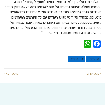
מנהליו כתבו עליה כך: “אבנר תמיד חושב “מחוץ לקופסא” בצורה
יצירתית ומעלה רעיונות נהדרים על מנת להבטיח רמה יוצאת דופן בעיקר
בעבודות הגמר (משימה מורכבת בעבודה מול אדריכלים בינלאומיים
בולטים), מקפיד על יחסי אנוש מעולים עם כל הגורמים המעורבים:
מזמין, שכנים, קבלנים ובעיקר עם העובדים באתר. אבנר מקפיד על
בטיחות, מקדם חדשנות, יצירתי וחונך את הדור הבא של המהנדסים
ומנהלי העבודה ותמיד מהווה דוגמא אישית.”
WhatsApp
Facebook
מצטיינים
ענף הבנייה
« פוסט קודם
פוסט הבא »