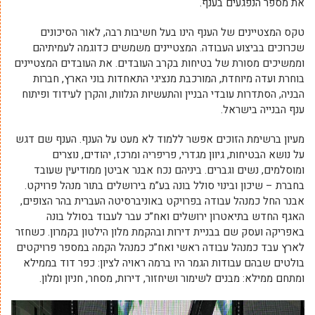
את מספר הנפגעים בענף.
טקס המצטיינים של הענף הינו בעל חשיבות רבה, לאור הסיכונים
שכרוכים בביצוע העבודה. המצטיינים משמשים כדוגמה לעמיתיהם
וממשיכים מסורת של בטיחות בקרב העובדים. את העובדים המצטיינים
בוחרת ועדה מיוחדת, המורכבת מנציגי התאחדות בוני הארץ, חברות
הבניה, הסתדרות עובדי הבניין והתעשיות הנלוות, והקרן לעידוד ופיתוח
ענף הבנייה בישראל.
מעיון ברשימת הזוכים אפשר ללמוד לא מעט על הענף. הענף שם דגש
על נושא הבטיחות, גיוון מגדרי, פריפריה ומרכז, יהודים, נוצרים
ומוסלמים, נשים וגברים. ביניהם נכח אבנר אביטן ממודיעין שעובד
בחברת – שיכון ובינוי סולל בונה בע”מ בירושלים בתור מנהל פרויקט.
אבנר החל כמנהל עבודה בפרויקט באוניברסיטה העברית בהר הצופים,
האגף החדש בתיאטרון ירושלים ואח”כ עבר לעבוד בסולל בונה
באפריקה ועסק שם בבניית דירות ובהקמת מלון הילטון בקמרון. כשחזר
לארץ עבד כמנהל עבודה ראשי ואח”כ כמנהל הקמה במספר פרויקטים
בולטים שבהם עבודות הגמר היו ברמה ראויה לציון: כפר דוד בממילא
ומתחם ממילא: מבנים לשימור ושיחזור, דירות, מסחר, חניון ומלון.