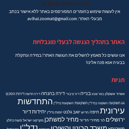
כל הזכויות שמורות
אין לעשות שימוש בחומרים המפורסמים באתר ללא אישור בכתב
מבעלי האתר: avihai.zoomat@gmail.com
האתר בתהליך הנגשה לבעלי מוגבלויות
אנו עושים כל מאמץ להשלים את הנגשת האתר! במידה ונתקלת
בבעיה אנא פנה אלינו!
תגיות
בנייה
דירה בהנחה
דירות
הסכם
אשדוד
אשקלון
באר שבע
דיור ציבורי
דירה חדשה
התחדשות
גג
השקעה
השקעות
השקעה בנדל"ן
השקעות נדל"ן
עירונית
יחידות דיור
חיפה
יואב גלנט
חריש
יזמות נדל"ן
מחיר למשתכן
ירושלים
מחירי הדיור
מקרקעי ישראל
משה כחלון
לוד
נדל''ן
משרד הבינוי והשיכון
משכנתא