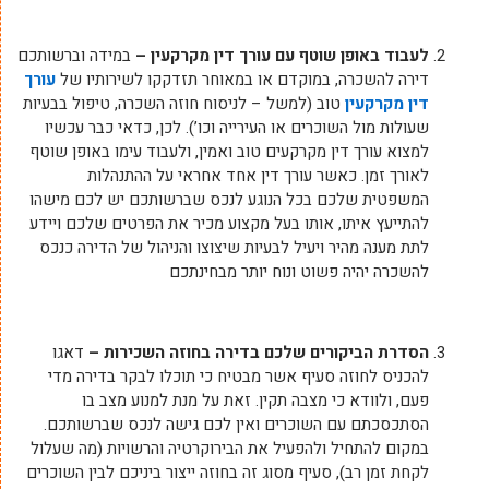
לעבוד באופן שוטף עם עורך דין מקרקעין –
במידה וברשותכם
דירה להשכרה, במוקדם או במאוחר תזדקקו לשירותיו של
עורך
דין מקרקעין
טוב (למשל – לניסוח חוזה השכרה, טיפול בבעיות
שעולות מול השוכרים או העירייה וכו’). לכן, כדאי כבר עכשיו
למצוא עורך דין מקרקעים טוב ואמין, ולעבוד עימו באופן שוטף
לאורך זמן. כאשר עורך דין אחד אחראי על ההתנהלות
המשפטית שלכם בכל הנוגע לנכס שברשותכם יש לכם מישהו
להתייעץ איתו, אותו בעל מקצוע מכיר את הפרטים שלכם ויידע
לתת מענה מהיר ויעיל לבעיות שיצוצו והניהול של הדירה כנכס
להשכרה יהיה פשוט ונוח יותר מבחינתכם
הסדרת הביקורים שלכם בדירה בחוזה השכירות –
דאגו
להכניס לחוזה סעיף אשר מבטיח כי תוכלו לבקר בדירה מדי
פעם, ולוודא כי מצבה תקין. זאת על מנת למנוע מצב בו
הסתכסכתם עם השוכרים ואין לכם גישה לנכס שברשותכם.
במקום להתחיל ולהפעיל את הבירוקרטיה והרשויות (מה שעלול
לקחת זמן רב), סעיף מסוג זה בחוזה ייצור ביניכם לבין השוכרים