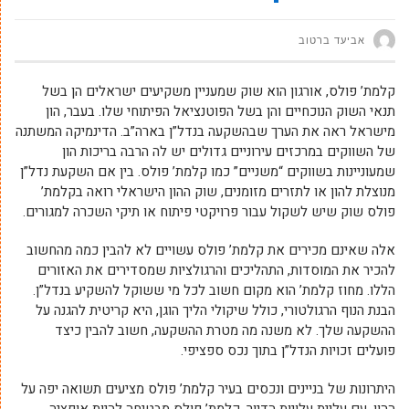
אביעד ברטוב
קלמת’ פולס, אורגון הוא שוק שמעניין משקיעים ישראלים הן בשל
תנאי השוק הנוכחיים והן בשל הפוטנציאל הפיתוחי שלו. בעבר, הון
מישראל ראה את הערך שבהשקעה בנדל”ן בארה”ב. הדינמיקה המשתנה
של השווקים במרכזים עירוניים גדולים יש לה הרבה בריכות הון
שמעוניינות בשווקים “משניים” כמו קלמת’ פולס. בין אם השקעת נדל”ן
מנוצלת להון או לתזרים מזומנים, שוק ההון הישראלי רואה בקלמת’
פולס שוק שיש לשקול עבור פרויקטי פיתוח או תיקי השכרה למגורים.
אלה שאינם מכירים את קלמת’ פולס עשויים לא להבין כמה מהחשוב
להכיר את המוסדות, התהליכים והרגולציות שמסדירים את האזורים
הללו. מחוז קלמת’ הוא מקום חשוב לכל מי ששוקל להשקיע בנדל”ן.
הבנת הנוף הרגולטורי, כולל שיקולי הליך הוגן, היא קריטית להגנה על
ההשקעה שלך. לא משנה מה מטרת ההשקעה, חשוב להבין כיצד
פועלים זכויות הנדל”ן בתוך נכס ספציפי.
היתרונות של בניינים ונכסים בעיר קלמת’ פולס מציעים תשואה יפה על