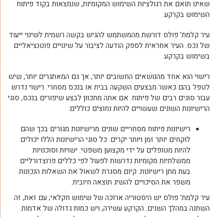
שאינו תואם את רגולציות השימוש המקומיות, שנמצאות בקוד פיתוח
השימוש בקרקע.
עיר קלמת’ פולס דורשת מהמשתמש להגיש בקשה רשמית לשינוי ייעוד
של נכס. העיר אחראית לספק הודעה לציבור על שינויים פוטנציאליים
בשימוש בקרקע.
רישוי הוא אחד מהנושאים החשובים יותר, אך גם המאתגרים יותר, שיש
לטפל בהם כאשר מבצעים השקעה בבית או בנכס מסחרי. רישוי נדרש
עבור סוגים רבים של פיתוח. אם אתה מתכוון לבצע שיפורים בנכס, סוגי
הרישיונות השונים שעשויים להיות נחוצים כוללים:
רישיונות פיתוח מסחריים שונים מרישיונות מגורים בכך שהם
לוקחים יותר זמן ויותר יקרים. כל סוגי הרישיונות הללו יכולים
להיות מטופלים על ידי מקצוען משפטי. ישויות וסוכנויות
ממשלתיות מקומיות נדרשות לפעול לפי כללים פרוצדורליים
בעת מתן רישיונות. קיום מסגרת לשאול את השאלות הנכונות
משפר את הסיכויים להשיג תוצאה חיובית.
עיר קלמת’ פולס יש היסטוריה ארוכה של שימוש חקלאי; עם זאת, זה
השתנה במהלך השנים. הקרקע עשירה, ויש כמות גדולה של אדמות