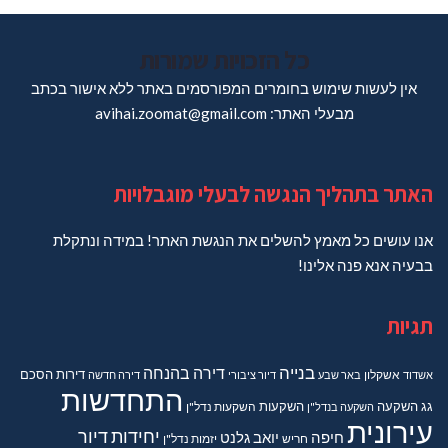
כל הזכויות שמורות
אין לעשות שימוש בחומרים המפורסמים באתר ללא אישור בכתב
מבעלי האתר: avihai.zoomat@gmail.com
האתר בתהליך הנגשה לבעלי מוגבלויות
אנו עושים כל מאמץ להשלים את הנגשת האתר! במידה ונתקלת
בבעיה אנא פנה אלינו!
תגיות
בנייה
דירה בהנחה
דירות
הסכם
אשדוד
אשקלון
באר שבע
דיור ציבורי
דירה חדשה
התחדשות
גג
השקעה
השקעות
השקעה בנדל"ן
השקעות נדל"ן
עירונית
יחידות דיור
חיפה
יואב גלנט
חריש
יזמות נדל"ן