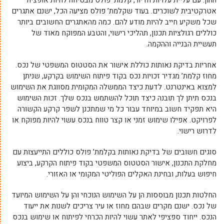
ההון. עם עליית עלויות הדיור, קלמת’ פולס מבטיחה להיות אופציה
אטרקטיבית לשוכרים. בעוד שקלמת’ פולס מציעה הכל, ישנם אתגרים
שכל משקיע חייב להיות מודע להם. כמה מהאתגרים החשובים ביותר
כוללים רגולציות תכנון, תהליכי רישוי, והטבע המפוקח מאוד של
תעשיית הבנייה וההקמה.
אחריות בדיקת נאותות כוללת אישור את הסטטוס המשפטי של נכס.
מחוז קלמת’ מגדיר זכויות נכס בקוד פיתוח השימוש בקרקע, שניתן
למצוא באינטרנט. לדעת כיצד הממשלה המקומית מסווגת את השימוש
בנכס תיתן לך תובנה כיצד תוכל להשתמש בנכס שלך. זכות השימוש
היא תפקיד חשוב במיוחד עבור כל מי שמתכנן לשפר קרקע הקשורה
לפרויקט. אפילו שימוש זמני או קצר טווח בנכס עשוי להיות מפוקח או
לדרוש רישוי.
סוגים חשובים של בדיקת נאותות בקלמת’ פולס כוללים התייעצות עם
מחלקת התכנון, אישור הסטטוס המשפטי בקוד פיתוח הקרקע, ביצוע
חיפוש בעלות, ובחינת האקלים הפוליטי המקומי או האזורי.
החלטות תכנון מבוססות הן על השימוש הנוכחי והן על השימוש המיועד
של נכס. ישנם מקרים שבהם מחוז או עיר צריכים לשנות את ייעוד
הנכס. ייחוד ספציפי לאתר עשוי להיות הכרחי לפיתוח או שימוש בנכס