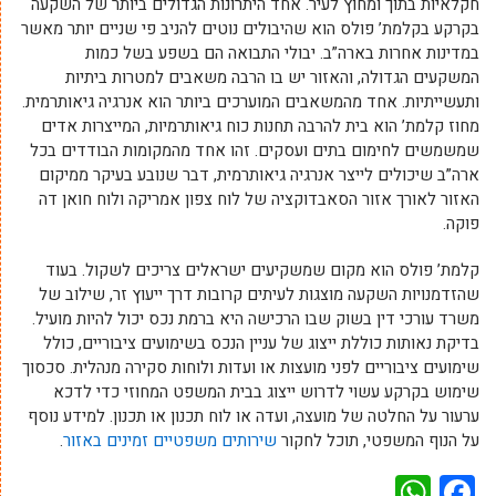
חקלאיות בתוך ומחוץ לעיר. אחד היתרונות הגדולים ביותר של השקעה
בקרקע בקלמת’ פולס הוא שהיבולים נוטים להניב פי שניים יותר מאשר
במדינות אחרות בארה”ב. יבולי התבואה הם בשפע בשל כמות
המשקעים הגדולה, והאזור יש בו הרבה משאבים למטרות ביתיות
ותעשייתיות. אחד מהמשאבים המוערכים ביותר הוא אנרגיה גיאותרמית.
מחוז קלמת’ הוא בית להרבה תחנות כוח גיאותרמיות, המייצרות אדים
שמשמשים לחימום בתים ועסקים. זהו אחד מהמקומות הבודדים בכל
ארה”ב שיכולים לייצר אנרגיה גיאותרמית, דבר שנובע בעיקר ממיקום
האזור לאורך אזור הסאבדוקציה של לוח צפון אמריקה ולוח חואן דה
פוקה.
קלמת’ פולס הוא מקום שמשקיעים ישראלים צריכים לשקול. בעוד
שהזדמנויות השקעה מוצגות לעיתים קרובות דרך ייעוץ זר, שילוב של
משרד עורכי דין בשוק שבו הרכישה היא ברמת נכס יכול להיות מועיל.
בדיקת נאותות כוללת ייצוג של עניין הנכס בשימועים ציבוריים, כולל
שימועים ציבוריים לפני מועצות או ועדות ולוחות סקירה מנהלית. סכסוך
שימוש בקרקע עשוי לדרוש ייצוג בבית המשפט המחוזי כדי לדכא
ערעור על החלטה של מועצה, ועדה או לוח תכנון או תכנון. למידע נוסף
על הנוף המשפטי, תוכל לחקור
שירותים משפטיים זמינים באזור
.
WhatsApp
Facebook