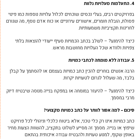
4. התעלמות מעלויות נלוות
בפרויקטים רבים, בעלי נכסים שוכחים לכלול עלויות נוספות כמו פינוי
פסולת, הובלת חומרים, אישורים עירוניים או כוח אדם נוסף, מה שגורם
לחריגות תקציביות משמעותיות.
כיצד להימנע? – לשלב בכתב הכמויות סעיף ייעודי להוצאות בלתי
צפויות ולוודא שכל העלויות מחושבות מראש.
5. עבודה ללא מומחה לכתבי כמויות
הרבה אנשים בוחרים להכין כתב כמויות בעצמם או להסתמך על קבלן
בלבד, מה שעלול לגרום לטעויות יקרות.
כיצד להימנע? – להיעזר במומחה או במפקח בנייה מנוסה שיבטיח דיוק
מרבי במסמך.
סיכום – למה אסור לוותר על כתב כמויות מקצועי?
כתב כמויות אינו רק כלי טכני, אלא ביטוח כלכלי וניהולי לכל פרויקט
שיפוץ או בנייה. מסמך זה מסייע לשלוט בתקציב, להשוות הצעות מחיר
באופן שקוף, למנוע טעויות ולהבטיח עבודה איכותית בהתאם