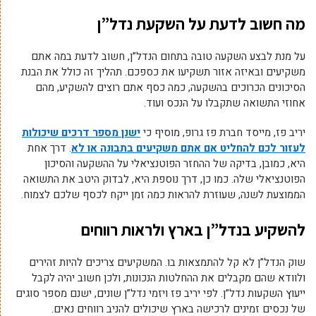
מה חשוב לדעת על השקעת נדל”ן
על מנת לבצע השקעה טובה בתחום הנדל”ן, חשוב לדעת במה אתם
משקיעים ובאיזה אזור תשקיעו את כספכם. תהליך זה כולל את הבנת
הסיכונים הכרוכים בהשקעה, כמה כסף אתם רוצים להשקיע, מהם
אחוזי התשואה שתקבלו על הנכס ועוד.
יריב פז, מייסד חברת פז גרופ, מוסיף כי
ישנן מספר דרכים שיכולות
לעזור לכם להחליט אם אתם משקיעים בתבונה או לא
. דרך אחת
היא, כמובן, בדיקה של ההחזר הפוטנציאלי על ההשקעה והסיכון
הפוטנציאלי שלה. כמו כן, דרך נוספת היא, לבדוק היטב את התשואה
הממוצעת לשנה, שעוזרת להראות כמה זמן ייקח לכסף שלכם לצמוח.
להשקיע בנדל”ן בארץ ולראות רווחים
שוק הנדל”ן לא קל להתמצאות בו. המשקיעים צריכים להיות זהירים
ולוודא שהם מקבלים את ההחלטות הנכונות, ולכן חשוב יהיה לקבל
ייעוץ השקעות נדל”ן. לפי יריב פז ויזמי נדל”ן שונים, ישנם מספר סוגים
של נכסים זמינים לרכישה בארץ שיכולים להניב רווחים נאים.