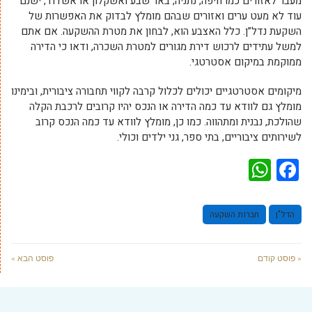
מעבר לאזורים כמו חיפה, נתניה, באר שבע ואשקלון או אשדוד, ישנם
עוד לא מעט ערים ואזורים שבהם מומלץ לבדוק את האפשרות של
השקעת נדל”ן. כלל האצבע הוא, לבחון את מטרת ההשקעה. אם אתם
למשל עתידים לרכוש דירת מגורים למטרת השכרה, ודאו כי הדירה
ממוקמת במיקום אסטרטגי.
מיקומים אסטרטגיים יכולים לכלול קרבה לקווי תחבורה ציבורית, ובימינו
מומלץ גם לוודא עד כמה הדירה או הנכס יהיו קרובים לרכבת הקלה
שהולכת, נבנית ומתהווה. כמו כן, מומלץ לוודא עד כמה הנכס קרוב
לשירותים ציבוריים, בתי ספר, גני ילדים וכולי.
WhatsApp
Facebook
הדל"ן
חברות השקעה
« פוסט קודם
פוסט הבא »