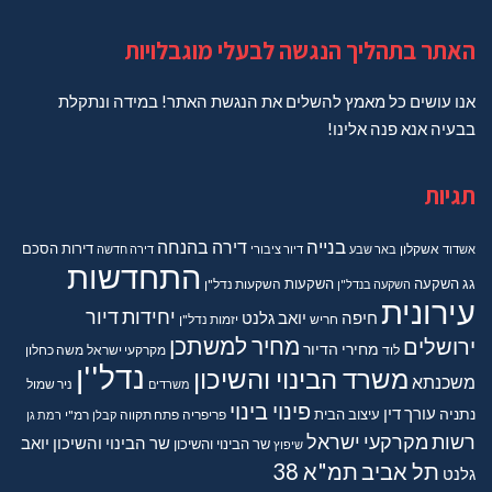
האתר בתהליך הנגשה לבעלי מוגבלויות
אנו עושים כל מאמץ להשלים את הנגשת האתר! במידה ונתקלת
בבעיה אנא פנה אלינו!
תגיות
בנייה
דירה בהנחה
דירות
הסכם
אשדוד
אשקלון
באר שבע
דיור ציבורי
דירה חדשה
התחדשות
גג
השקעה
השקעות
השקעה בנדל"ן
השקעות נדל"ן
עירונית
יחידות דיור
חיפה
יואב גלנט
חריש
יזמות נדל"ן
מחיר למשתכן
ירושלים
מחירי הדיור
מקרקעי ישראל
משה כחלון
לוד
נדל''ן
משרד הבינוי והשיכון
משכנתא
משרדים
ניר שמול
פינוי בינוי
נתניה
עורך דין
עיצוב הבית
פריפריה
פתח תקווה
קבלן
רמ"י
רמת גן
רשות מקרקעי ישראל
שר הבינוי והשיכון יואב
שר הבינוי והשיכון
שיפוץ
תל אביב
תמ"א 38
גלנט