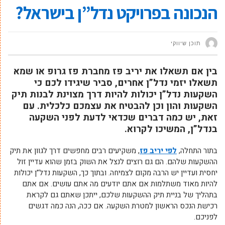
הנכונה בפרויקט נדל”ן בישראל?
תוכן שיווקי
בין אם תשאלו את יריב פז מחברת פז גרופ או שמא
תשאלו יזמי נדל”ן אחרים, סביר שיגידו לכם כי
השקעות נדל”ן יכולות להיות דרך מצוינת לבנות תיק
השקעות והון וכן להבטיח את עצמכם כלכלית. עם
זאת, יש כמה דברים שכדאי לדעת לפני השקעה
בנדל”ן, המשיכו לקרוא.
בתור התחלה,
לפי יריב פז
, משקיעים רבים מחפשים דרך לגוון את תיק
ההשקעות שלהם. הם גם רוצים לנצל את השוק בזמן שהוא עדיין זול
יחסית ועדיין יש הרבה מקום לצמיחה. ובתוך כך, השקעות נדל”ן יכולות
להיות מאוד משתלמות אם אתם יודעים מה אתם עושים. אם אתם
בתהליך של בניית תיק ההשקעות שלכם, ייתכן שאתם גם לקראת
רכישת הנכס הראשון למטרת השקעה. אם ככה, הנה כמה דגשים
לפניכם.