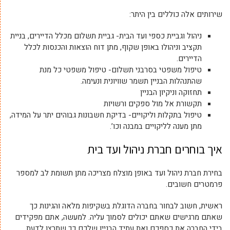
שירותים אלה כוללים בין היתר:
ניהול וגביית כספי ועד הבית- גביית תשלום מכלל הדיירים, בניית
תקציב וניהולו באופן שקוף, מתן דוח הוצאות והכנסות לכלל
הדיירים.
טיפול משפטי בסרבני תשלום- טיפול משפטי כל מנת
שהתנהלות הבניין תשמר שוויונית ונעימה.
תחזוקה וניקיון הבניין
תקשורת אל מול ספקים ורשויות
טיפול בתקלות וליקויים- בדיקת חשבונות גבוהים יתר על המידה,
מתן מענה לליקויים במבנה וכו’.
איך בוחרים חברת ניהול ועד בית
בחירת חברת ניהול ועד באופן מוצלח מצריכה מתן תשומת לב למספר
פרמטרים חשובים.
ראשית, חשוב לבחור בחברה הדוגלת בשקיפות מלאה והגינות כך
שאתם מרגישים שאתם יכולים לסמוך עליה. למעשה, אתם מפקידים
בידי החברה את כספכם ואת עתיד הבניין שלכם כך שתרצו לדעת