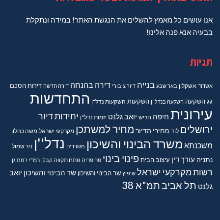
אנו עושים כל מאמץ להשלים את הנגשת האתר! במידה ונתקלת
בבעיה אנא פנה אלינו!
תגיות
בנייה
דירה בהנחה
דירות
הסכם
אשדוד
אשקלון
באר שבע
דיור ציבורי
דירה חדשה
התחדשות
גג
השקעה
השקעות
השקעה בנדל"ן
השקעות נדל"ן
עירונית
יחידות דיור
חיפה
יואב גלנט
חריש
יזמות נדל"ן
מחיר למשתכן
ירושלים
מחירי הדיור
מקרקעי ישראל
משה כחלון
לוד
נדל''ן
משרד הבינוי והשיכון
משכנתא
משרדים
ניר שמול
פינוי בינוי
נתניה
עורך דין
עיצוב הבית
פריפריה
פתח תקווה
קבלן
רמ"י
רמת גן
רשות מקרקעי ישראל
שר הבינוי והשיכון יואב
שר הבינוי והשיכון
שיפוץ
תל אביב
תמ"א 38
גלנט