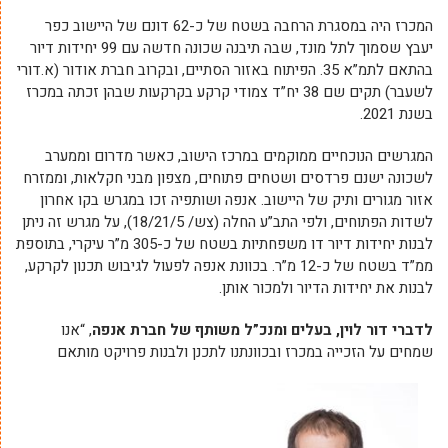
המכרז היה במסגרת הרחבה בשטח של כ-62 דונם של היישוב כפר
יעבץ שסמוך לתל מונד, שבה תיבנה שכונה חדשה עם 99 יחידות דיור
בהתאם לתמ”א 35. הפיתוח באזור הסתיים, ובקרוב חברת אודור (א.דורי
לשעבר) תקים שם 38 יח”ד צמודי קרקע בקרקעות שבהן זכתה במכרז
בשנת 2021.
המגרשים הנוכחיים ממוקמים במרכז הישוב, כאשר מדרום וממערב
לשכונה ישנם פרדסים ושטחים פתוחים, מצפון מבני חקלאות, וממזרח
אזור מגורים ותיק של היישוב. אנפה ושותפיה זכו במגרש בקו אחרון
לשדות הפתוחים, ולפי התב”ע החלה (צש/ 18/21/5), על מגרש זה ניתן
לבנות יחידות דיור דו משפחתיות בשטח של כ-305 מ”ר עיקרי, בתוספת
ממ”ד בשטח של כ-12 מ”ר. בכוונת אנפה לפעול לגיבוש תכנון לקרקע,
לבנות את יחידות הדיור ולמכור אותן.
לדברי דור לוין, בעלים ומנכ”ל משותף של חברת אנפה
, “אנו
שמחים על הזכייה במכרז ובכוונתנו לתכנן ולבנות פרויקט מותאם