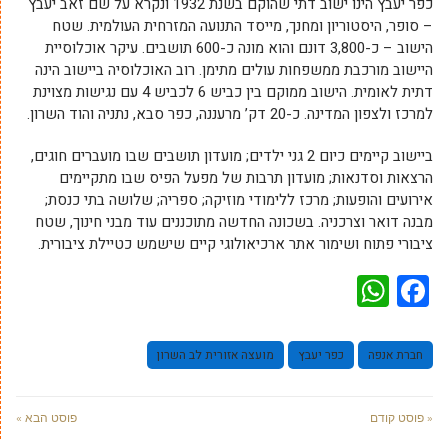
כפר יעבץ הינו ישוב דתי שהוקם בשנת 1932 ונקרא על שם זאב יעבץ
– סופר, היסטוריון ומחנך, מייסד התנועה המזרחית העולמית. שטח
הישוב – כ-3,800 דונם והוא מונה כ-600 תושבים. עיקר אוכלוסיית
היישוב מורכבת ממשפחות עולים מתימן. רוב האוכלוסיה ביישוב הינה
דתית לאומית. הישוב ממוקם בין כביש 6 לכביש 4 עם נגישות מצוינת
למרכז ולצפון המדינה. כ-20 דק’ מרעננה, כפר סבא, נתניה והוד השרון.
ביישוב קיימים כיום 2 גני ילדים; מועדון תושבים שבו מועברים חוגים,
הרצאות וסדנאות; מועדון תרבות של מפעל הפיס שבו מתקיימים
אירועים והופעות; מרכז ללימודי מוזיקה; ספריה; שלושה בתי כנסת;
מבנה דואר וצרכניה. בשכונה החדשה מתוכננים עוד מבני חינוך, שטח
ציבורי פתוח ושימור אתר ארכיאולוגי קיים שישמש כטיילת ציבורית.
WhatsApp
Facebook
חברת אנפה
כפר יעבץ
מועצה אזורית לב השרון
« פוסט קודם
פוסט הבא »