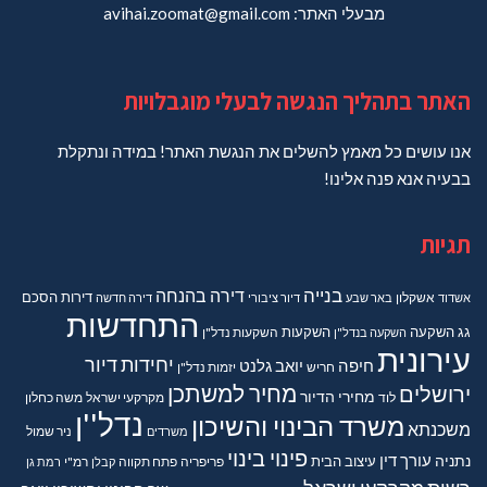
מבעלי האתר: avihai.zoomat@gmail.com
האתר בתהליך הנגשה לבעלי מוגבלויות
אנו עושים כל מאמץ להשלים את הנגשת האתר! במידה ונתקלת
בבעיה אנא פנה אלינו!
תגיות
בנייה
דירה בהנחה
דירות
הסכם
אשדוד
אשקלון
באר שבע
דיור ציבורי
דירה חדשה
התחדשות
גג
השקעה
השקעות
השקעה בנדל"ן
השקעות נדל"ן
עירונית
יחידות דיור
חיפה
יואב גלנט
חריש
יזמות נדל"ן
מחיר למשתכן
ירושלים
מחירי הדיור
מקרקעי ישראל
משה כחלון
לוד
נדל''ן
משרד הבינוי והשיכון
משכנתא
משרדים
ניר שמול
פינוי בינוי
נתניה
עורך דין
עיצוב הבית
פריפריה
פתח תקווה
קבלן
רמ"י
רמת גן