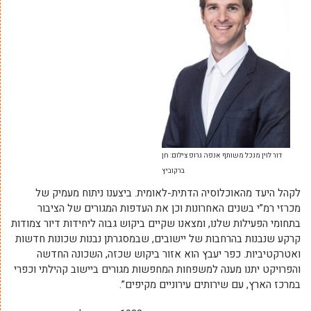
דור לוין מנכל משותף אנפה גרופ צילום: חן
ברקוביץ
לקהל היעד מהאוכלוסיה הדתית-לאומית. ביצענו ניתוח מעמיק של
מכרזי רמ”י בשנים האחרונות וכן את העדפות המגורים של הציבור
בתחומי הפעילות שלנו, ומצאנו שקיים ביקוש גבוה ליחידות דיור צמודות
קרקע שנבנות בהרחבות של יישובים, שבמסגרתן נבנות שכונות חדשות
ואטרקטיביות. כפר יעבץ הוא אזור ביקוש שכזה, השכונה החדשה
והפרויקט יתנו מענה למשפחות המחפשות מגורים ביישוב קהילתי וכפרי
במרכז הארץ, עם שירותים עירוניים מקיפים”.