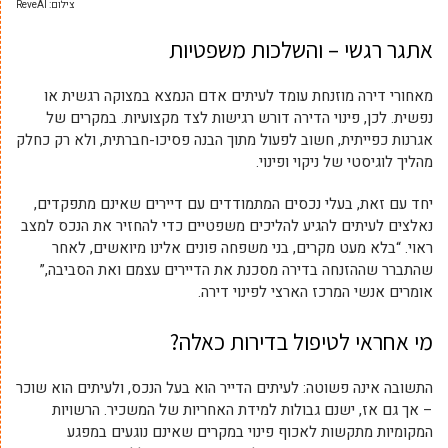
צילום: ReveAI
אתגר רגשי – והשלכות משפטיות
מאחורי דירה מוזנחת עומד לעיתים אדם הנמצא במצוקה רגשית או
נפשית. לכן, פינוי הדירה דורש רגישות לצד מקצועיות. במקרים של
אגרנות כפייתית, חשוב לפעול מתוך הבנה פסיכו-חברתית, ולא רק כחלק
מהליך לוגיסטי של ניקוי ופינוי.
יחד עם זאת, בעלי נכסים המתמודדים עם דיירים שאינם מתפקדים,
נאלצים לעיתים להגיע להליכים משפטיים כדי להחזיר את הנכס למצב
ראוי. “בלא מעט מקרים, בני משפחה פונים אלינו מיואשים, לאחר
שהתברר שההזנחה בדירה מסכנת את הדיירים עצמם ואת הסביבה,”
אומרים אנשי המרכז הארצי לפינוי דירה.
מי אחראי לטיפול בדירות כאלה?
התשובה אינה פשוטה: לעיתים הדייר הוא בעל הנכס, ולעיתים הוא שוכר
– אך גם אז, ישנם גבולות למידת האחריות של המשכיר. הרשויות
המקומיות מתקשות לאכוף פינוי במקרים שאינם נוגעים במפגע