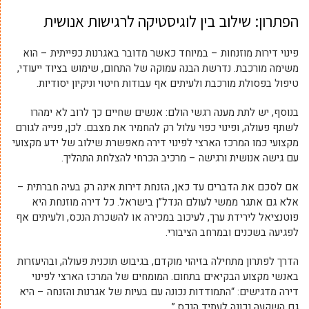
הפתרון: שילוב בין לוגיסטיקה לרגישות אנושית
פינוי דירות מוזנחות – במיוחד כאשר מדובר באגרנות כפייתית – הוא
משימה מורכבת. נדרשת הבנה עמוקה של התחום, שימוש בציוד ייעודי,
טיפול בפסולת מורכבת ולעיתים אף עבודות חיטוי וניקיון יסודיות.
בנוסף, יש לתת מענה רגשי הולם: אנשים שחיים כך לרוב לא ימהרו
לשתף פעולה, ופינוי כפוי עלול רק להחמיר את מצבם. לכן, פנייה לגורם
מקצועי כמו המרכז הארצי לפינוי דירה מאפשרת שילוב של ידע מקצועי
עם גישה אנושית ורגישה – מרכיב הכרחי להצלחת התהליך.
אם לסכם את הדברים עד כאן, הזנחת דירות אינה רק בעיה חברתית –
אלא גם אתגר ממשי לעולם הנדל”ן בישראל. כל דירה מוזנחת היא
פוטנציאל לירידת ערך, לעיכוב במכירה או להשכרת הנכס, ולעיתים אף
לפגיעה בשכנים ובמרחב הציבורי.
הדרך לפתרון מתחילה בזיהוי מוקדם, בגיבוש תוכנית פעולה, ובהיעזרות
באנשי מקצוע הבקיאים בתחום. המומחים של המרכז הארצי לפינוי
דירה מדגישים: “התמודדות נכונה עם בעיות של אגרנות והזנחה – היא
גם השקעה נכונה לעתיד הנכס.”