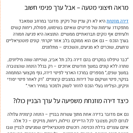
מראה חיצוני מטעה – אבל ערך פנימי חשוב
דירה מוזנחת
היא לא רק עניין של ניקיון. מדובר במרחב שמאבד
מתפקודו: ערימות של פריטים שאינם בשימוש, פסולת, ריחות קשים
ולעיתים אף נזקים תברואתיים ממשיים. התוצאה היא פגיעה חמורה
בערך הנכס – גם אם הוא ממוקם בלב אזור יוקרתי. קונים פוטנציאליים
נרתעים, שוכרים לא מגיעים, והשכנים – מתלוננים.
“כבר טיפלנו במקרים בהם דירה בלב תל אביב, שהייתה שווה מיליונים,
נותרה ללא קונים במשך חודשים ארוכים – רק בגלל הזנחה שהצטברה
במשך שנים,” מספרים במרכז הארצי לפינוי דירה, גוף מקצועי המתמחה
בניקוי, פינוי ושיקום של דירות במצבים קיצוניים. “רק לאחר פינוי יסודי
וניקיון, הצליחו בעלי הנכס לחזור לשוק ולמכור במחיר ראוי.”
כיצד דירה מוזנחת משפיעה על ערך הבניין כולו?
גם אם מדובר בדירה אחת מתוך עשרות בבניין – הזנחה קיצונית עלולה
לגרום לנזק מצטבר לכל הדיירים. נזילות, ריחות, מזיקים – כל אלה
אינם עוצרים בדלת הכניסה. רוכשים פוטנציאליים שמגיעים לבניין שבו