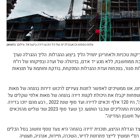
עלות נוספת וכואבת לכיס של כל רוכש דירה בישראל. צילום: pexels
קות טכניות ולאחריהן יתחיל הליך ביצוע ההגרלות. הליך ההגרלה נערך
 ממוחשבת, ללא מגע יד אדם, בניהולה של ועדה ובפיקוחו של רו”ח
ת סגור, בנוכחות ועדת ההגרלות המפקחת, בודקת וחותמת על תוצאות
ו, אנו ממשיכים לאפשר לזוגות צעירים לרכוש דירות בהנחה של מאות
ם. עד סוף השנה, כ-30 אלף משפחות יקבלו את היכולת לקנות דירה בהנחה של מאות אלפי שקלים על
חשבון המדינה, כשהתחלנו את “דירה בהנחה”, היו 120 אלף זכאים לדירה ועד סוף שנת 2022 , רבע מהם יזכו בדירה.
ובשנה הבאה צפויות עוד 45 אלף דירות במסגרת התהליכים שכבר הותנעו. כך שעד סוף 2023 שני שליש מהזכאים
על חשבון המדינה”.
ד הגדלת ההיצע, תוכנית ׳דירה בהנחה׳ היא צעד נוסף וחשוב בסל הכלים
מ”י תמשיך לייצר פתרונות לדיור, השכרה, תיירות, אנרגיה, תעשיה