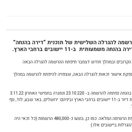
רשמה להגרלה השלישית של תוכנית “דירה בהנחה”
ת הקרובים ובמהלך חודש דצמבר תיפתח ההרשמה להגרלה הבאה
הרשמה להנפקת אישור זכאות להגרלה הבאה, שצפויה להיפתח להרשמה במהלך
ההרשמה להגרלה השלישית בתוכניות דירה בהנחה נפתחה להרשמה ב- 23.10.220 ונסגרה בחמישי האחרון 3.11.22
בשעה 23:59, ההגרלה כללה כ-3,300 יחידות דיור ב-11 יישובים ברחבי הארץ וביניהם: ירושלים, באר שבע, לוד, נוף
.
כמו כן, בוצעו כ-480,000 הרשמות (כל זכאי היה
גרלות ביישובים אלו.)