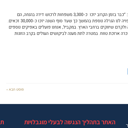
“כבר בזמן הקרוב יזכו כ-3,300 משפחות לרכוש דירה בהנחה, הם
יצטרפו למעל ל17,000 שכבר זכו השנה וצפויה לנו הגרלה נוספת בהמשך כך שעד סוף השנה יזכו כ-30,000 זכאים.
ולקדם שיווקים ברחבי הארץ. במקביל, אנחנו פועלים באפיקים נוספים
כרה ארוכת טווח. במטרה לתת מענה לביקושים העולים בקרב הזוגות
פוסט הבא »
האתר בתהליך הנגשה לבעלי מוגבלויות
תג
ר