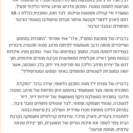
לבין העיר נס ציונה, באמצעות מערכת רחובות ושבילים שתשפר את
הנגישות לתחנת המטרו. התכנון מדגיש מרחב עירוני הליכתי ופעיל,
המעודד חיי קהילה ותחושת שייכות. לצד זאת, התוכנית כוללת כ-68
דונם פארק לינארי וקובעת שימור מבנים שישולבו בשטחי הציבור
הפתוחים ובמבני הציבור.
בדבריה של מתכננת הותמ”ל, אדר’ אתי אפרתי: “התוכנית במתחם
המייסדים מהווה נדבך משמעותי לפיתוח מרחב מוטה תחבורה ציבורית
בצמידות לתחנת מטרו, התומך בצמיחתה של העיר. התכנון מציג איכויות
גבוהות מתוך ראייה אקלימית המאפשרת סביבת מגורים איכותית, תוך
דגש על יצירת מרחב הליכה נוח ופריסת ציר ירוק בלב השכונה, אשר
יהווה המשכיות לשטחים הפתוחים באזור הנופש המטרופוליני”.
בדבריה של סגנית יו”ר מטה התכנון הלאומי, שירה ברנד: “הפקדת
התוכנית מהווה צעד משמעותי במימוש חזון הפיתוח של מרחב המטרו.
מדובר בתוכנית המשלבת היקף משמעותי של יחידות דיור, דיור
להשכרה, שטחי תעסוקה ומסחר, לצד שטחים פתוחים ומבני ציבור,
במרחק הליכה מתחנת מטרו עתידית. השילוב בין נגישות גבוהה
לתחבורה ציבורית, פארק מרכזי, שירותים קהילתיים ותעסוקה בקרבת
הבית צפוי לשפר את איכות החיים של התושבים, תוך יצירת שכונה
עירונית, מגוונת ונגישה”.