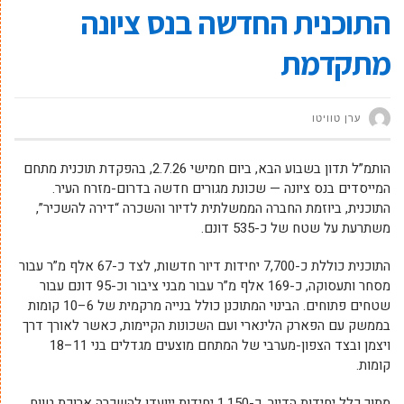
התוכנית החדשה בנס ציונה
מתקדמת
ערן טוויטו
הותמ”ל תדון בשבוע הבא, ביום חמישי 2.7.26, בהפקדת תוכנית מתחם
המייסדים בנס ציונה — שכונת מגורים חדשה בדרום-מזרח העיר.
התוכנית, ביוזמת החברה הממשלתית לדיור והשכרה “דירה להשכיר”,
משתרעת על שטח של כ-535 דונם.
התוכנית כוללת כ-7,700 יחידות דיור חדשות, לצד כ-67 אלף מ”ר עבור
מסחר ותעסוקה, כ-169 אלף מ”ר עבור מבני ציבור וכ-95 דונם עבור
שטחים פתוחים. הבינוי המתוכנן כולל בנייה מרקמית של 6–10 קומות
בממשק עם הפארק הלינארי ועם השכונות הקיימות, כאשר לאורך דרך
ויצמן ובצד הצפון-מערבי של המתחם מוצעים מגדלים בני 11–18
קומות.
מתוך כלל יחידות הדיור, כ-1,150 יחידות ייועדו להשכרה ארוכת טווח,