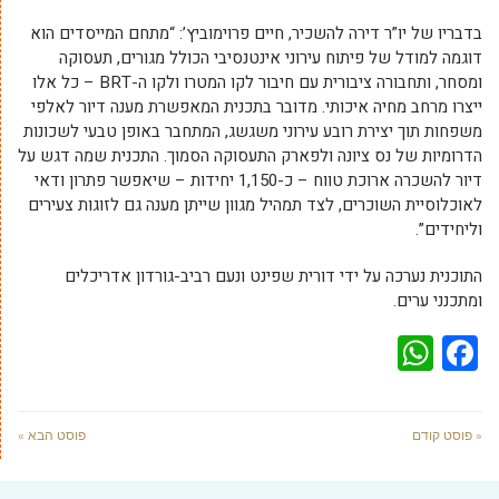
בדבריו של יו”ר דירה להשכיר, חיים פרוימוביץ’: “מתחם המייסדים הוא
דוגמה למודל של פיתוח עירוני אינטנסיבי הכולל מגורים, תעסוקה
ומסחר, ותחבורה ציבורית עם חיבור לקו המטרו ולקו ה-BRT – כל אלו
ייצרו מרחב מחיה איכותי. מדובר בתכנית המאפשרת מענה דיור לאלפי
משפחות תוך יצירת רובע עירוני משגשג, המתחבר באופן טבעי לשכונות
הדרומיות של נס ציונה ולפארק התעסוקה הסמוך. התכנית שמה דגש על
דיור להשכרה ארוכת טווח – כ-1,150 יחידות – שיאפשר פתרון ודאי
לאוכלוסיית השוכרים, לצד תמהיל מגוון שייתן מענה גם לזוגות צעירים
וליחידים”.
התוכנית נערכה על ידי דורית שפינט ונעם רביב-גורדון אדריכלים
ומתכנני ערים.
WhatsApp
Facebook
« פוסט קודם
פוסט הבא »