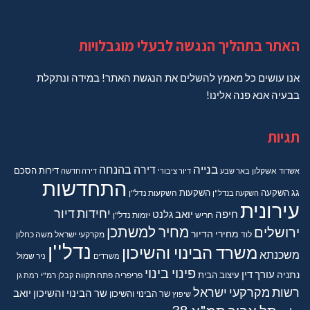
האתר בתהליך הנגשה לבעלי מוגבלויות
אנו עושים כל מאמץ להשלים את הנגשת האתר! במידה ונתקלת
בבעיה אנא פנה אלינו!
תגיות
בנייה
דירה בהנחה
דירות
הסכם
אשדוד
אשקלון
באר שבע
דיור ציבורי
דירה חדשה
התחדשות
גג
השקעה
השקעות
השקעה בנדל"ן
השקעות נדל"ן
עירונית
יחידות דיור
חיפה
יואב גלנט
חריש
יזמות נדל"ן
מחיר למשתכן
ירושלים
מחירי הדיור
מקרקעי ישראל
משה כחלון
לוד
נדל''ן
משרד הבינוי והשיכון
משכנתא
משרדים
ניר שמול
פינוי בינוי
נתניה
עורך דין
עיצוב הבית
פריפריה
פתח תקווה
קבלן
רמ"י
רמת גן
רשות מקרקעי ישראל
שר הבינוי והשיכון יואב
שר הבינוי והשיכון
שיפוץ