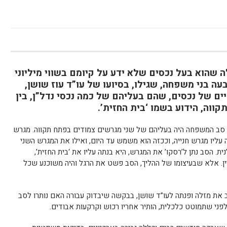
 שהוא בעל נכסים שלא ידע על קיומם בשווי מיליוני
ה בני משפחה, שגילו, בסיועו של עו”ד עוז שושן,
ם של נכסים, שהם בעליהם של כמה נכסי נדל”ן, בין
ווה, הידוע בשמו ‘בית החזית’.
ני יותר מ-50 שנה, כאשר סב המשפחה היה בעליהם של שני מגרשים צמודים בפתח תקווה. מגרש
עליו מגרש חנייה, וככזה הוא משמש עד היום, ואילו את המגרש השני
ת. הסב נתן ל’רסקו’ את המגרש, היא בנתה עליו את ‘בית החזית’,
וז מהנכסים בבניין. אלא שבעיצומו של ההליך, הסב פשט את הרגל והיה משוכנע שכל
 את מזלה ופנתה לעו”ד שושן, בבקשה שיבדוק עבורה האם נותרו לסב
 לפני שתמוטט כלכלית, הותיר אחריו רכוש וקרקעות אבודים.