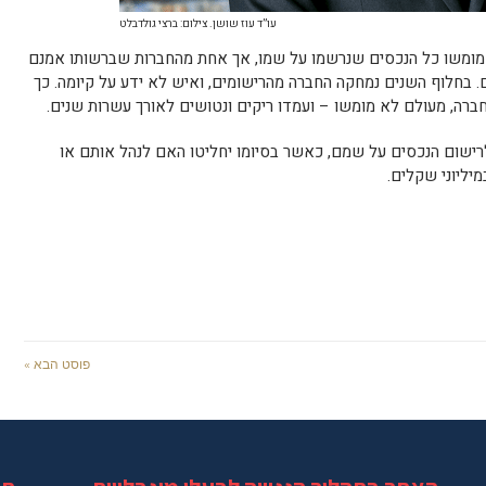
עו”ד עוז שושן. צילום: ברצי גולדבלט
מומשו כל הנכסים שנרשמו על שמו, אך אחת מהחברות שברשותו אמנם
. בחלוף השנים נמחקה החברה מהרישומים, ואיש לא ידע על קיומה. כך
ברה, מעולם לא מומשו – ועמדו ריקים ונטושים לאורך עשרות שנים.
רישום הנכסים על שמם, כאשר בסיומו יחליטו האם לנהל אותם או
יליוני שקלים.
פוסט הבא »