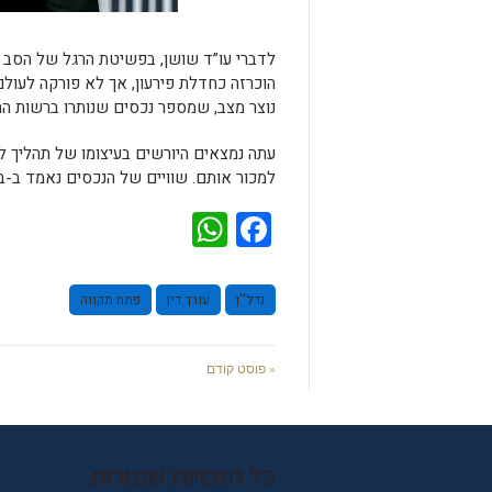
לדברי עו”ד שושן, בפשיטת הרגל של הסב 
הוכרזה כחדלת פירעון, אך לא פורקה לעולם
נוצר מצב, שמספר נכסים שנותרו ברשות הח
עתה נמצאים היורשים בעיצומו של תהליך ל
למכור אותם. שוויים של הנכסים נאמד ב-במ
WhatsApp
Facebook
נדל''ן
עורך דין
פתח תקווה
« פוסט קודם
כל הזכויות שמורות