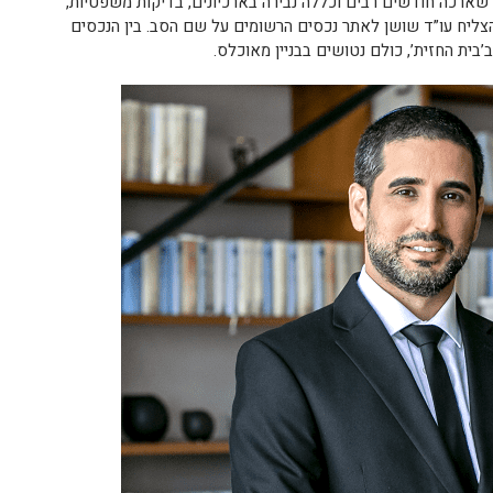
שארכה חודשים רבים וכללה נבירה בארכיונים, בדיקות משפטיות,
הצליח עו”ד שושן לאתר נכסים הרשומים על שם הסב. בין הנכסים
’בית החזית’, כולם נטושים בבניין מאוכלס.