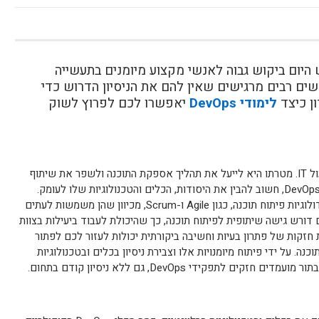
הירות ויש היום ביקוש גבוה לאנשי מקצוע מיומנים בתעשייה
ים רבים מרגישים שאין להם את הניסיון הדרוש כדי
לימודי DevOps
יאפשרו לכם לפרוץ לשוק
DevOps הוא שילוב של פיתוח תוכנה ותפעול IT. מטרתו היא לייעל את תהליך אספקת התוכנה ולשפר את שיתוף
הפעולה בין הצוותים. כדי לפרוץ לשוק של DevOps, חשוב להבין את היסודות, הכלים והטכנולוגיות שלו לעומק.
חשוב גם שתהיה לכם הבנה חזקה של מתודולוגיות פיתוח תוכנה, כגון Agile ו-Scrum, מכיוון שהן משמשות לעתים
De. התחום המתקדם דורש גישה שיתופית לפיתוח תוכנה, כך שהיכולת לעבוד ביעילות בצוות
ות חזקות של פתרון בעיות וחשיבה ביקורתית יכולות לעזור לכם לפתור
. על ידי פיתוח מיומנויות אלו וצבירת ניסיון בכלים ובטכנולוגיות
לתפקידי DevOps, גם ללא ניסיון קודם בתחום.