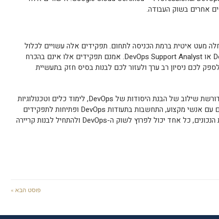
ים אחרים בשוק העבודה.
עשויה לדרוש התחלה מעט איטית ברמת הכניסה לתחום. תפקידים אלה עשויים לכלול
מתמחה DevOps, Junior DevOps Engineer או DevOps Support Analyst. אמנם תפקידים אלו אינם בהכרח
ספק לכם ניסיון רב ערך ולעזור לכם לבנות בסיס חזק בתעשיית
לסיכום, פריצה לשוק DevOps ללא ניסיון דורשת שילוב של הבנת היסודות של DevOps, לימוד כלים וטכנולוגיות
רלוונטיות, רכישת ניסיון מעשי, יצירת קשרים עם אנשי מקצוע, התחשבות בתעודות DevOps ופתיחות לתפקידים
מגוונים והתחלתיים. עם הלך הרוח והמסירות הנכונים, כל אחד יכול לפרוץ לשוק ה-DevOps ולהתחיל לבנות קריירה
פוסט הבא »