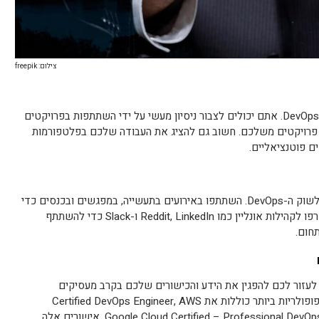
צילום: freepik
ניסיון מעשי הוא חשוב כדי לפרוץ לשוק ה-DevOps. אתם יכולים לצבור ניסיון מעשי על ידי השתתפות בפרויקטים
ית פרויקטים משלכם. חשוב גם להציג את העבודה שלכם בפלטפורמות
נטוורקינג הוא חלק חשוב מהפריצה שלכם לשוק ה-DevOps. השתתפו באירועים בתעשייה, במפגשים ובכנסים כדי
ליצור קשר עם אנשי מקצוע בתעשייה. הצטרפו לקהילות אונליין כמו Reddit, LinkedIn ו-Slack כדי להשתתף
חום.
ועית של לימודי DevOps יכולה לעזור לכם להפגין את הידע והכישורים שלכם בקרב מעסיקים
פוטנציאליים. כמה מהסמכות ה-DevOps הפופולריות ביותר כוללות את Certified DevOps Engineer, AWS
Certified DevOps Engineer ו-Google Cloud Certified – Professional DevOps Engineer. אישורים אלה