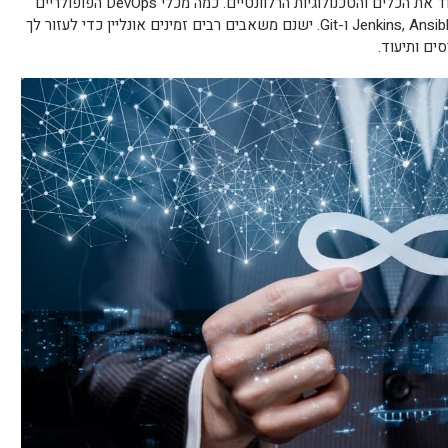
כדי להצליח ב-DevOps, אתם צריכים ללמוד את הכלים והטכנולוגיות הרלוונטיים. כמה מכלי DevOps הפופולריים
ביותר כוללים את Jenkins, Ansible, Docker, Kubernetes ו-Git. ישנם משאבים רבים זמינים אונליין כדי לעזור לך
ים ותיעוד.