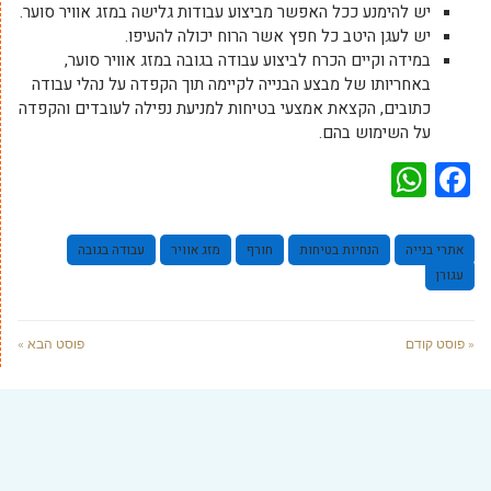
יש להימנע ככל האפשר מביצוע עבודות גלישה במזג אוויר סוער.
יש לעגן היטב כל חפץ אשר הרוח יכולה להעיפו.
במידה וקיים הכרח לביצוע עבודה בגובה במזג אוויר סוער,
באחריותו של מבצע הבנייה לקיימה תוך הקפדה על נהלי עבודה
כתובים, הקצאת אמצעי בטיחות למניעת נפילה לעובדים והקפדה
על השימוש בהם.
WhatsApp
Facebook
אתרי בנייה
הנחיות בטיחות
חורף
מזג אוויר
עבודה בגובה
עגורן
« פוסט קודם
פוסט הבא »