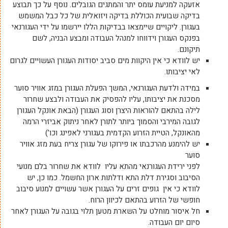
אזעקה למניעת עומס יתר והמתגים הגובלים. נוסף על כך תבוצע
בדיקה שבועית הכוללת בדיקה ויזואלית של כל כבל המשמש
בעגורן. ליקויים שיימצאו בבדיקות הללו יירשמו על ידי העגורנאי
בפנקס העגורן וידווחו למנהל העבודה ומבצע הבניה, לשם
תיקונם.
יש לוודא כי אין היקוות מים סביב יסודות העגורן העשויים לגרום
לאי יציבותו.
במידה ולדעת העגורנאי, המשך הפעלת העגורן במזג אוויר סוער
מסכנת את יציבותו, עליו להפסיק את העבודה ולבצע שחרור
לילה בהתאם להוראות היצרן וסוג העגורן (הבאת אונקל העגורן
לגובה המירבי והסמוך ביותר לתורן לאחר ניתוק אביזרי הרמה
מהאונקל, הטיית הזרוע הקדמית בעגורני לאפינג וכו’)
יש להימנע מהרכבתו או פירוקו של עגורן צריח בעת מזג אוויר
סוער
לפני ירידת העגורנאי מהתא עליו לוודא את שחרור בלם מנועי
הסיבוב וסגירת דלת התא ודלתות ארון החשמל. כמו כן, יש
לוודא כי אין גופים זרים על העגורן אשר עשויים למנוע סיבוב
חופשי של הזרוע בהתאם לכיוון הרוח.
חל איסור מוחלט על השארת מטען תלוי בגובה על העגורן לאחר
סיום יום העבודה.