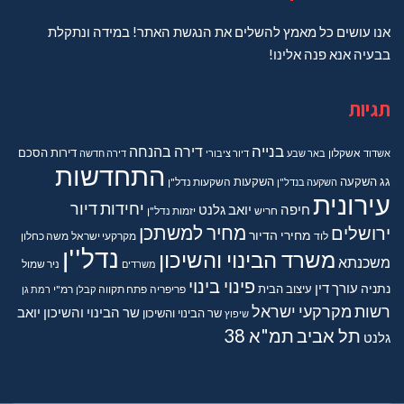
אנו עושים כל מאמץ להשלים את הנגשת האתר! במידה ונתקלת
בבעיה אנא פנה אלינו!
תגיות
בנייה
דירה בהנחה
דירות
הסכם
אשדוד
אשקלון
באר שבע
דיור ציבורי
דירה חדשה
התחדשות
גג
השקעה
השקעות
השקעה בנדל"ן
השקעות נדל"ן
עירונית
יחידות דיור
חיפה
יואב גלנט
חריש
יזמות נדל"ן
מחיר למשתכן
ירושלים
מחירי הדיור
מקרקעי ישראל
משה כחלון
לוד
נדל''ן
משרד הבינוי והשיכון
משכנתא
משרדים
ניר שמול
פינוי בינוי
נתניה
עורך דין
עיצוב הבית
פריפריה
פתח תקווה
קבלן
רמ"י
רמת גן
רשות מקרקעי ישראל
שר הבינוי והשיכון יואב
שר הבינוי והשיכון
שיפוץ
תל אביב
תמ"א 38
גלנט