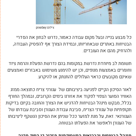
צילום:pixabay
כל מבצע בנייה ובעל מקום עבודה כאמור, נדרש לבחון את הסדרי
הבטיחות באתרים שבאחריותו, ובמידת הצורך אף להפסיק העבודה,
ולהרחיק מהם את העובדים.
תשומת לב מיוחדת נדרשת במקומות בהם נדרשת הפעלת והרמת ציוד
וחומרים באמצעות מנופים, וכן יש להימנע משימוש באבזרים ואמצעים
שאינם מקובעים כראוי העלולים להתנתק או להיקרע.
לאור הסיכון הקיים לפגיעה ביציבותם של עגורני צריח כתוצאה ממזג
האוויר הסוער הצפוי לפקוד את אזורנו בימים הקרובים, ובמהלך החורף
בכלל, מבקש מינהל הבטיחות להדגיש את הצורך והחובה בקיום בדיקות
תקופתיות של עגורני הצריח, סביבת עבודת העגורן וסביבת עבודתו של
העגורנאי. זאת, על מנת למזער ככל שניתן את הסיכון הנשקף ליציבותו
של העגורן ולאפשר את הפעלתו הבטוחה.
מינהל הבטיחות והבריאות התעסוקתית מזכיר כי החוק מקנה