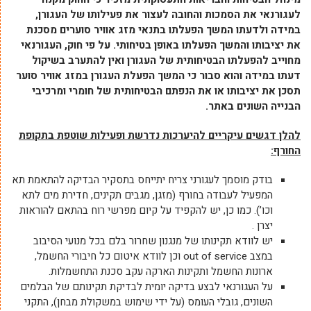
לעגורנאי את הסמכות והחובה לעצור את פעילותו של העגורן,
במידה ולדעתו המשך הפעלתו בתנאי מזג אוויר סוערים מסכנת
את יציבותו והמשך הפעלתו באופן בטיחותי
.
על פי חוק, העגורנאי
מחוייב להפעלתו הבטיחותית של העגורן ואין להתערב בשיקול
דעתו במידה והוא סבור כי המשך הפעלת העגורן במזג אוויר סוער
תסכן את יציבותו או את הנפתם הבטיחותית של חומרי ומרכיבי
הבנייה השונים באתר.
להלן דגשים עיקריים להיערכות נדרשת ופעילות שוטפת בתקופת
החורף
:
בודק מוסמך לעגורני צריח יתייחס בתסקיר הבדיקה להתאמת תא
המפעיל לעבודה בחורף (מזגן, מגבים תקינים, חדירת מים לתא
וכו’). כמו כן, יש להקפיד על קיום מפרשי רוח בהתאם להוראות
יצרן .
יש לוודא תקינותו של מנגנון שחרור בלם בכל מנועי הסיבוב
במצב out of service וכן לוודא איטום כל חיבורי החשמל,
ארונות החשמל ותקינות הארקה עקב סכנת התחשמלות.
על העגורנאי לבצע בדיקה יומית לבדיקת תקינותם של הבלמים
השונים, גובלי העומס (על ידי שימוש במשקולת מבחן), התקני