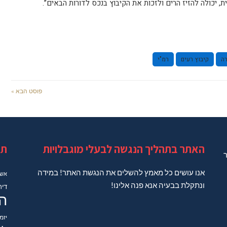
ת, יכולה להזיז הרים ולזכות את הקיבוץ בנכס לדורות הבאים”.
ה
קיבוץ רעים
רמ"י
פוסט הבא »
האתר בתהליך הנגשה לבעלי מוגבלויות
תג
ר
אנו עושים כל מאמץ להשלים את הנגשת האתר! במידה
אשד
ונתקלת בבעיה אנא פנה אלינו!
דיר
ה
יזמ