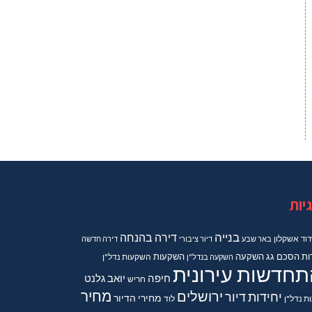
יות
בנייה
דירה בהנחה
וד
אשקלון
באר שבע
דיור ציבורי
דירה חדשה
ות
הסכם גג
השקעה
השקעות
השקעה בנדל"ן
השקעות נדל"ן
תחדשות עירונית
חיפה
יואב גלנט
חריש
מחיר
ירושלים
יחידות דיור
מחירי הדיור
ות נדל"ן
לוד