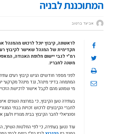
המתוכננת לבניה
אביעד ברטוב
לראשונה, קיבוץ יוכל לרכוש מהמנהל א
תקדימית של המנהל שאישר לקיבוץ רעים
רמ”י לגבי יישום חלופת האגודה, המאפ
משנה לחבריו.
לפני מספר חודשים הגיש קיבוץ רעים עתיר
המתמחה בדיני מינהל, נגד מינהל מקרקעי 
מי שמונע מהם לקבל אישור לרכישת הזכוי
בעתירה טען הקיבוץ, כי במרוצת השנים אי
לחברי הקיבוצים לרכוש זכויות בבתי המגורי
וסוציאלי לחבר הקיבוץ בבית מגוריו ולעגן א
עוד נטען בעתירה, כי לפי החלטות השיוך, 
החוזי בין
הקיבוץ
לבין רמ”י ביחס לבתי המג