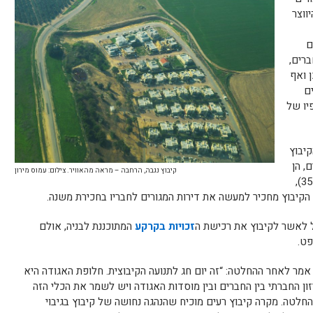
ווצר
ם
ברים,
 ואף
ם
יו של
קיבוץ
, הן
קיבוץ נגבה, הרחבה – מראה מהאוויר. צילום: עמוס מירון
הקיימים והן הפוטנציאליים (בכפוף לתמ”א 35),
 הקיבוץ מחכיר למעשה את דירות המגורים לחבריו בחכירת משנה.
 לאשר לקיבוץ את רכישת ה
זכויות בקרקע
המתוכננת לבניה, אולם
פט.
 אמר לאחר ההחלטה: “זה יום חג לתנועה הקיבוצית. חלופת האגודה היא
ון החברתי בין החברים ובין מוסדות האגודה ויש לשמר את הכלי הזה
החלטה. מקרה קיבוץ רעים מוכיח שהנהגה נחושה של קיבוץ בגיבוי