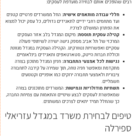
רבים שהופכים אותם לבחירה מועדפת לעסקים:
חללי עבודה מותאמים אישית
:
החל ממשרדים פרטיים קטנים
ועד מתחמים רחבי ידיים לתאגידים גדולים, כל עסק יכול למצוא
את הפתרון המושלם לצרכיו.
קהילה עסקית תוססת
:
מיקום המגדל בלב אזור העסקים
המרכזי של תל אביב מספק גישה ישירה לשיתופי פעולה
עסקיים ואפשרויות נטוורקינג. הקהילה העסקית במגדל מגוונת
וכוללת חברות הייטק, סטארטאפים ותאגידים בינלאומיים.
נגישות לכל אמצעי התחבורה
:
חניון המגדל מתוכנן בצורה
מתקדמת ומאפשר חניה נוחה, תוך שמירה על קירבה לתחבורה
ציבורית ולאמצעי תחבורה ירוקים כמו אופניים וקטנועים
חשמליים.
תשתיות מודולריות וגמישות
:
המשרדים מתוכננים בצורה
שמאפשרת לעסקים לבצע שינויים והתאמות עם צמיחת החברה,
כך שהחלל תמיד יתאים לצרכים המשתנים.
טיפים לבחירת משרד במגדל עזריאלי
ספירלה