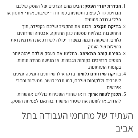
הגדרת יעדי העסק
:
הבינו מהם הצרכים של העסק שלכם
מבחינת גודל, עיצוב ותשתיות, כמו חדרי ישיבות, אזורי אחסון או
חללי עבודה פתוחים.
בדיקת תקציב
:
תכננו את התקציב שלכם בקפידה, תוך
התחשבות בעלויות נוספות כגון תחזוקה, אבטחה ושירותים
נלווים. השקעה חכמה במשרד יכולה לשדרג את התדמית ואת
היעילות של העסק.
בחירת קומה מתאימה
:
החליטו אם העסק שלכם ייהנה יותר
מנופים מרהיבים בקומות הגבוהות, או מגישה מהירה ונוחות
בקומות התחתונות.
בדיקת שירותים נלווים
:
בדקו אילו שירותים ותמיכה זמינים
לעובדים וללקוחות שלכם, כמו חדרי כושר, מסעדות וחדרי
אירועים.
תכנון לטווח ארוך
:
ודאו שחוזי השכירות כוללים אפשרות
להרחיב או לשנות את שטחי המשרד בהתאם לצמיחת העסק.
העתיד של מתחמי העבודה בתל
אביב