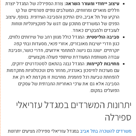
עיצוב ייחודי ומעורר השראה
:
צורת הספירלה של המגדל יוצרת
חללים מוארים ומרווחים, המשלבים נופים פנורמיים של קו
הרקיע של תל אביב, הים התיכון והסביבה העירונית. בנוסף, עיצוב
הפנים של המשרדים מתוכנן עם דגש על פונקציונליות ונוחות
לעובדים ולמבקרים כאחד.
סביבה הוליסטית
:
המגדל כולל מגוון רחב של שירותים נלווים,
כגון חדרי ישיבות מאובזרים, אזורי פנאי, מסעדות ובתי קפה
יוקרתיים. ישנה גם גישה למתחמי אירועים, חדרי כושר, וסביבת
עבודה משותפת המעודדת שיתופי פעולה מקצועיים.
מחויבות לקיימות
:
המגדל נבנה בהתאם לסטנדרטים ירוקים,
עם מערכות לחיסכון באנרגיה, מחזור מים וטכנולוגיות מתקדמות
להפחתת טביעת רגל פחמנית. מחויבות זו מקדמת לא רק את
הסביבה אלא גם את ערכי האחריות החברתית של עסקים
הפועלים במקום.
יתרונות המשרדים במגדל עזריאלי
ספירלה
משרדים להשכרה בתל אביב
במגדל עזריאלי ספירלה מציעים יתרונות