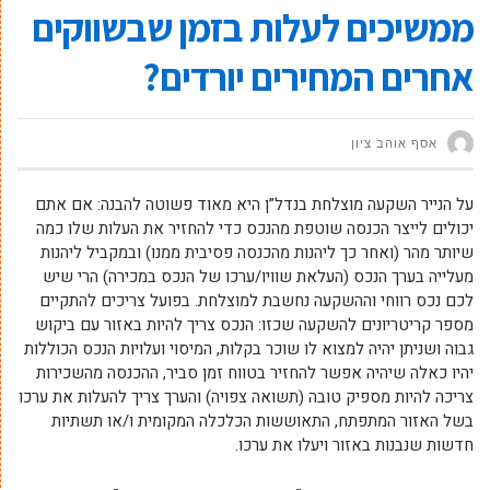
ממשיכים לעלות בזמן שבשווקים
אחרים המחירים יורדים?
אסף אוהב ציון
על הנייר השקעה מוצלחת בנדל”ן היא מאוד פשוטה להבנה: אם אתם
יכולים לייצר הכנסה שוטפת מהנכס כדי להחזיר את העלות שלו כמה
שיותר מהר (ואחר כך ליהנות מהכנסה פסיבית ממנו) ובמקביל ליהנות
מעלייה בערך הנכס (העלאת שוויו/ערכו של הנכס במכירה) הרי שיש
לכם נכס רווחי וההשקעה נחשבת למוצלחת. בפועל צריכים להתקיים
מספר קריטריונים להשקעה שכזו: הנכס צריך להיות באזור עם ביקוש
גבוה ושניתן יהיה למצוא לו שוכר בקלות, המיסוי ועלויות הנכס הכוללות
יהיו כאלה שיהיה אפשר להחזיר בטווח זמן סביר, ההכנסה מהשכירות
צריכה להיות מספיק טובה (תשואה צפויה) והערך צריך להעלות את ערכו
בשל האזור המתפתח, התאוששות הכלכלה המקומית ו/או תשתיות
חדשות שנבנות באזור ויעלו את ערכו.