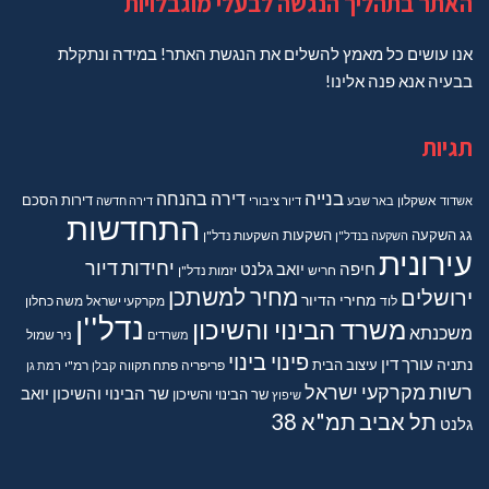
האתר בתהליך הנגשה לבעלי מוגבלויות
אנו עושים כל מאמץ להשלים את הנגשת האתר! במידה ונתקלת
בבעיה אנא פנה אלינו!
תגיות
בנייה
דירה בהנחה
דירות
הסכם
אשדוד
אשקלון
באר שבע
דיור ציבורי
דירה חדשה
התחדשות
גג
השקעה
השקעות
השקעה בנדל"ן
השקעות נדל"ן
עירונית
יחידות דיור
חיפה
יואב גלנט
חריש
יזמות נדל"ן
מחיר למשתכן
ירושלים
מחירי הדיור
מקרקעי ישראל
משה כחלון
לוד
נדל''ן
משרד הבינוי והשיכון
משכנתא
משרדים
ניר שמול
פינוי בינוי
נתניה
עורך דין
עיצוב הבית
פריפריה
פתח תקווה
קבלן
רמ"י
רמת גן
רשות מקרקעי ישראל
שר הבינוי והשיכון יואב
שר הבינוי והשיכון
שיפוץ
תל אביב
תמ"א 38
גלנט