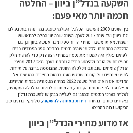
השקעה בנדל”ן ביוון – החלטה
חכמה יותר מאי פעם:
בין השנים 2008 (המשבר הכלכלי העולמי שפגע במדינות רבות בעולם
וגם ביוון) ועד שנת 2017 לערך, השנה שבה יוון החלה להתאושש
רשמית מאותו משבר, מחירי הדיור ספגו מכה אנושה ביוון וכך גם
הכלכלה המקומית. לכל מי שהיה נכסים במדינה ספג הפסדים רבים
ולעתים נאלץ היה למכור את נכסיו במחירי רצפה רק כדי להחזיר חלק
מהעלויות על הנכס ולהימנע מירידה נוספת בערך. מאז 2017 מחירי
הנדל”ן צומחים שוב וגם הכלכלה היוונית, המבוססת ברובה על תיירות.
למעט שנתיים של קורונה שפגעו מעט בכמות התיירים המגיעים אל
המדינה אנו רואים החל משנת 2022 צמיחה מטאורית בכמות התיירים,
אפילו עוד לפני תקופת הקורונה, מה שתורם לחיזוק הכלכלה המקומית,
לעלייה בערכי הנכסים וכמובן גם לעלייה בביקוש להשכרת נדל”ן
באזורים שונים: במיוחד
דירות באתונה להשקעה
, סלוניקי וכרתים שם
הביקוש גבוה מההיצע.
אז מדוע מחירי הנדל”ן ביוון