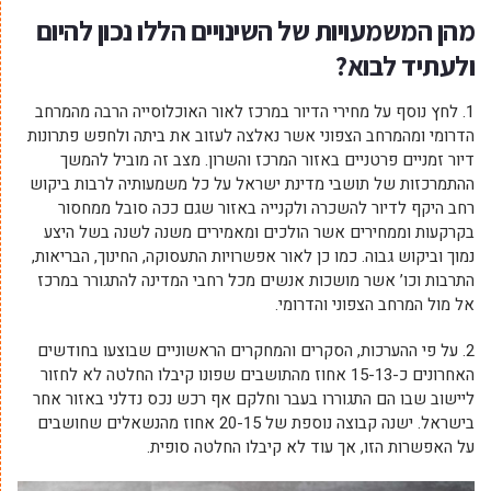
מהן המשמעויות של השינויים הללו נכון להיום
ולעתיד לבוא?
1. לחץ נוסף על מחירי הדיור במרכז לאור האוכלוסייה הרבה מהמרחב
הדרומי ומהמרחב הצפוני אשר נאלצה לעזוב את ביתה ולחפש פתרונות
דיור זמניים פרטניים באזור המרכז והשרון. מצב זה מוביל להמשך
ההתמרכזות של תושבי מדינת ישראל על כל משמעותיה לרבות ביקוש
רחב היקף לדיור להשכרה ולקנייה באזור שגם ככה סובל ממחסור
בקרקעות וממחירים אשר הולכים ומאמירים משנה לשנה בשל היצע
נמוך וביקוש גבוה. כמו כן לאור אפשרויות התעסוקה, החינוך, הבריאות,
התרבות וכו’ אשר מושכות אנשים מכל רחבי המדינה להתגורר במרכז
אל מול המרחב הצפוני והדרומי.
2. על פי ההערכות, הסקרים והמחקרים הראשוניים שבוצעו בחודשים
האחרונים כ-15-13 אחוז מהתושבים שפונו קיבלו החלטה לא לחזור
ליישוב שבו הם התגוררו בעבר וחלקם אף רכש נכס נדלני באזור אחר
בישראל. ישנה קבוצה נוספת של 20-15 אחוז מהנשאלים שחושבים
על האפשרות הזו, אך עוד לא קיבלו החלטה סופית.