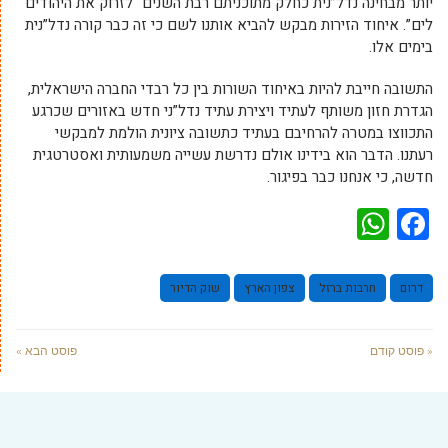
יותר מבחינה נדל”נית כחלק מתוכניתם רבת השנים “לזרוק את היהודים
לים”. איחוד הזירות מבקש להביא אותנו לשם כי זה כבר קורה נדל”נית
בימים אלו.
התשובה חייבת להיות באיחוד השורות בין כל רבדי החברה הישראלית,
הגדרת חזון משותף לעתיד ויצירת עתיד נדל”ני חדש באזורים שכרגע
התכווצו במטרה להרחיבם בעתיד כתשובה ציונית הולמת למבקשי
רעתנו. הדבר הוא בידינו אולם נדרשת עשייה משמעותית ואסטרטגית
חדשה, כי אנחנו כבר בפיגור.
WhatsApp
Facebook
דרום
חרבות ברזל
צפון הארץ
שוק הדיור
« פוסט קודם
פוסט הבא »