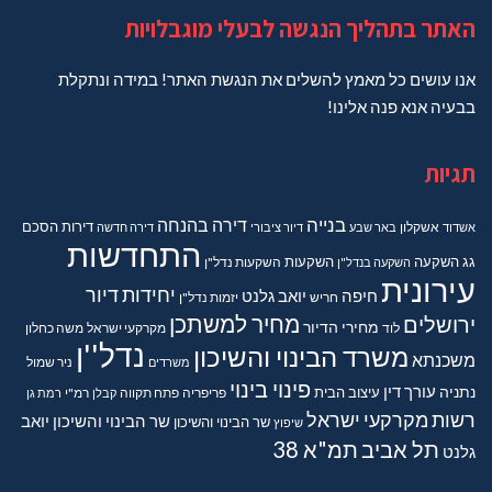
האתר בתהליך הנגשה לבעלי מוגבלויות
אנו עושים כל מאמץ להשלים את הנגשת האתר! במידה ונתקלת
בבעיה אנא פנה אלינו!
תגיות
בנייה
דירה בהנחה
דירות
הסכם
אשדוד
אשקלון
באר שבע
דיור ציבורי
דירה חדשה
התחדשות
גג
השקעה
השקעות
השקעה בנדל"ן
השקעות נדל"ן
עירונית
יחידות דיור
חיפה
יואב גלנט
חריש
יזמות נדל"ן
מחיר למשתכן
ירושלים
מחירי הדיור
מקרקעי ישראל
משה כחלון
לוד
נדל''ן
משרד הבינוי והשיכון
משכנתא
משרדים
ניר שמול
פינוי בינוי
נתניה
עורך דין
עיצוב הבית
פריפריה
פתח תקווה
קבלן
רמ"י
רמת גן
רשות מקרקעי ישראל
שר הבינוי והשיכון יואב
שר הבינוי והשיכון
שיפוץ
תל אביב
תמ"א 38
גלנט