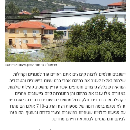
פגיעת נ”ט ביישובי הצפון. צילום: אביחי טבק
יישובים שלמים לרבות קיבוצים אינם ראויים עוד למגורים וקהילות
שלמות נאלצו לעזוב את בתיהם אחרי הרס עצום ביישובים והטרגדיה
הנוראית שכללה נרצחים וחטופים אשר עדיין נמשכת. קהילות שלמות
באזורים אלו עזבו את בתיהם והן מתגוררות כיום ביישובים אחרים
כקהילה או כבודדים. חלק גדול מתושבי היישובים בסביבה גיאוגרפית
זו לא נפגעו ברמה דומה של מסעות רצח והרג ב-7.10 אולם הם נותרו
עם פגיעות נדלניות שטחיות במושבים ובערי הדרום ובעוטף. הם חזרו
לביתם והם מנסים לבנות את חייהם מחדש.