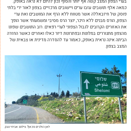
בערי הצפון המצב קשה אף יותר והסוף נכון להיום לא נראה באופק.
כמאה אלף תושבים עזבו ערים ויישובים מרכזיים בצפון לאור ירי בלתי
פוסק של חיזבאללה אשר מטווח ללא הרף את המושבים ואת ערי
הצפון, הורס מבנים ללא היכר, יוצר הרס מסיבי ומשמעותי אשר הופך
את האזורים הקרובים לגבול הצפוני לערי רפאים. רוב התושבים שפונו
מהצפון מתגוררים במלונות ובפתרונות דיור כאלו ואחרים כאשר החזרה
הביתה אינה נראית באופק, כאמור עד להסדרה מדינית או צבאית של
המצב בצפון.
לאן הולכים מכאן?. צילום: אביחי טבק