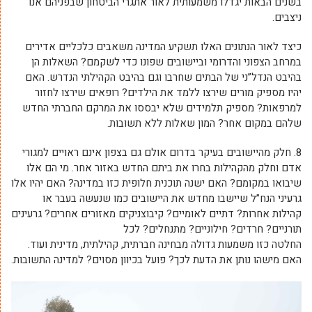
בשנים הבאות יגדלו משמעותית לאור אתגרי הביטחון שבפניהם אנו
ניצבים.
כיצד לאור הנתונים האלו תשקיע המדינה משאבים כלכליים אדירים
במרחב הצפוני והדרומי וביישובים שפונו כדי לשקמם? השאלות הן
בהיבט הנדל”ני של הבתים שחרבו וגם בהיבט הקהילתי הנדרש. האם
יהיו מספיק מורים שירצו ללמד את הילדים? רופאים שירצו לחזור
למרפאות? מספיק תלמידים שלא יבססו את המרקם החברתי החדש
שלהם במקום אחר? המון שאלות ללא תשובות.
8. חלק מהיישובים בעיקר בדרום אולם גם בצפון אינם ראויים למגורי
אדם וחלק מהקהילות בחרו את ביתם החדש באזור אחר. מי הם אלו
שיבואו במקומם? האם ישנה תוכנית חלופית כזו במדינה? האם יהיו אלו
גרעיני הנח”ל שיישבו מחדש את היישובים כמו שנעשה בעבר או
קהילות אחרות? דתיים לאומיים? קיבוצניקים מאזורים אחרים? גרעינים
תורניים? חרדים? חילוניים? מתנחלים? לכל
החלטה כזו משמעות גדולה מבחינה חברתית, קהילתית, מדינית ועוד.
האם מישהו נותן את הדעת לכך? פועל בכיוון מסוים? למדינה התשובות.