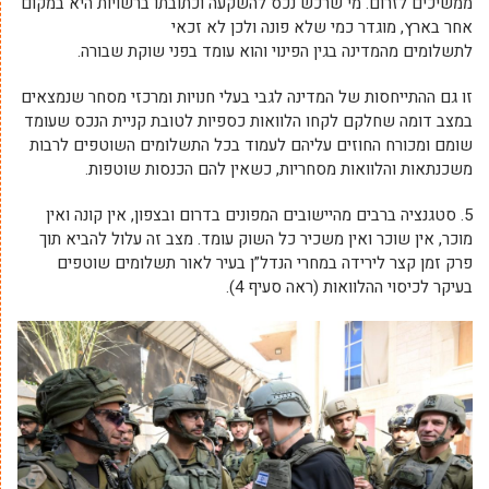
ממשיכים לזרום. מי שרכש נכס להשקעה וכתובתו ברשויות היא במקום
אחר בארץ, מוגדר כמי שלא פונה ולכן לא זכאי
לתשלומים מהמדינה בגין הפינוי והוא עומד בפני שוקת שבורה.
זו גם ההתייחסות של המדינה לגבי בעלי חנויות ומרכזי מסחר שנמצאים
במצב דומה שחלקם לקחו הלוואות כספיות לטובת קניית הנכס שעומד
שומם ומכורח החוזים עליהם לעמוד בכל התשלומים השוטפים לרבות
משכנתאות והלוואות מסחריות, כשאין להם הכנסות שוטפות.
5. סטגנציה ברבים מהיישובים המפונים בדרום ובצפון, אין קונה ואין
מוכר, אין שוכר ואין משכיר כל השוק עומד. מצב זה עלול להביא תוך
פרק זמן קצר לירידה במחרי הנדל”ן בעיר לאור תשלומים שוטפים
בעיקר לכיסוי ההלוואות (ראה סעיף 4).