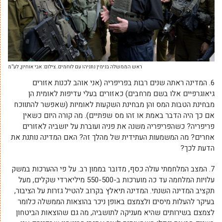
ראש הממשלה בנימין נתניהו עם לוחמים. צילום: אבי אוחיון, לע”מ
6. המדינה ראתה שנים רבות בפריפריה (אני אוהב לכנות אזורים
גיאוגרפיים אלו בשם מרחבים) כאזורים בעלי עדיפות לאומית הן
מבחינת הטבות המס והן מבחינת השקעות לאומיות (שאפשר להתווכח
אם כך היה הדבר באמת או זהו מס שפתיים). מה קורה היום כשאין
פריפריה? כשהפריפריה משנה את פניה ועוברת על יושביה לאזורים
אחרים? מה המשמעות העתידית של מהלך זה? האם המדינה נותנת את
הדעת לכך?
7. המצב המלחמתי עולה כסף, מדובר בממון רב. על פי ההערכות במשק
עלויות המלחמה עד כה מוערכות ב-550-500 מיליארדי שקלים, מעל
תקציב המדינה השנתי. המדינה תיאלץ בקרוב להטיל גזרות על הציבור,
בעיקר להעלות מיסים ולצמצם באופן ניכר בהוצאות הממשלה כלומר
לצמצם בשירותים שהיא מעניקה לתושביה, מה גם שהוצאות הביטחון