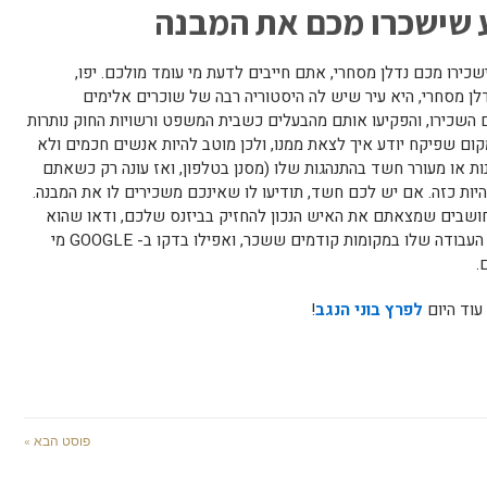
 שישכרו מכם את המבנה
רו מכם נדלן מסחרי, אתם חייבים לדעת מי עומד מולכם. יפו,
לן מסחרי, היא עיר שיש לה היסטוריה רבה של שוכרים אלימים
השכירו, והפקיעו אותם מהבעלים כשבית המשפט ורשויות החוק נותרות
ום שפיקח יודע איך לצאת ממנו, ולכן מוטב להיות אנשים חכמים ולא
ות או מעורר חשד בהתנהגות שלו (מסנן בטלפון, ואז עונה רק כשאתם
יות כזה. אם יש לכם חשד, תודיעו לו שאינכם משכירים לו את המבנה.
 חושבים שמצאתם את האיש הנכון להחזיק בביזנס שלכם, ודאו שהוא
אכן בטוח לעבודה, בקשו לראות את מחזור העבודה שלו במקומות קודמים ששכר, ואפילו בדקו ב- GOOGLE מי
.
 עוד היום
לפרץ בוני הנגב
!
פוסט הבא »