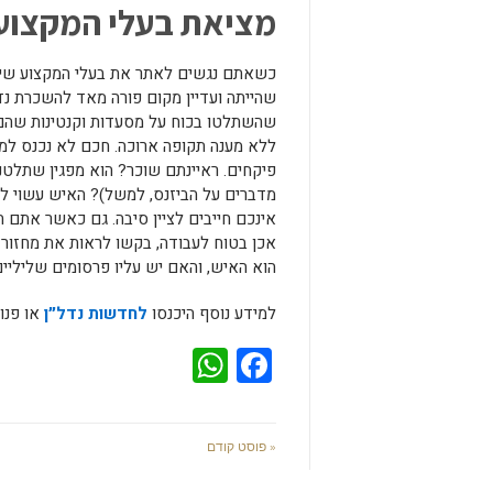
מציאת בעלי המקצוע
כשאתם נגשים לאתר את בעלי המקצוע שישכי
שהייתה ועדיין מקום פורה מאד להשכרת נד
שהשתלטו בכוח על מסעדות וקנטינות שהם 
ללא מענה תקופה ארוכה. חכם לא נכנס למק
פיקחים. ראיינתם שוכר? הוא מפגין שתלטנ
מדברים על הביזנס, למשל)? האיש עשוי לה
אינכם חייבים לציין סיבה. גם כאשר אתם
הוא האיש, והאם יש עליו פרסומים שליליים
למידע נוסף היכנסו
לחדשות נדל״ן
או פנו
WhatsApp
Facebook
« פוסט קודם