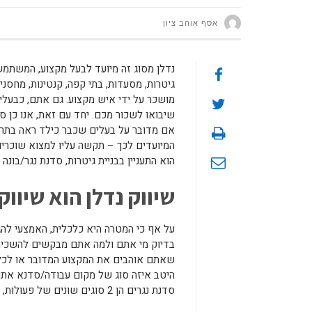
אסף אוהב ציון
נדלן מסוג זה מיועד לבעל מקצוע, המשתמש 
גיטרות, מסעדות, בתי קפה, קנטינות, מחסני
מושכר על ידי איש מקצוע. גם אתם, כבעלי מ
שיבואו לשכור מכם. יחד עם זאת, אנו כן ס
אם מדובר על בעלים שכבר כילד ראה בתרב
המיועדים לכך – תקשה עליו למצוא שוכרי
הוא התעניין בבניית גיטרות, סדנת נגר/בו
שיווק נדלן הוא שיווק
על אף כי המטרה היא כלכלית, האמצעי להג
בדיוק מי אתם ולמה אתם מבקשים להשכיר
שאתם אוהבים את המקצוע המדובר או לכל ה
היטב איזה סוג של מקום עבודה/סדנא את
סדנת נגרים הן 2 סוגים שונים של פעולות, גם אם הכלכלה בשתיהן עובדת באופן זהה.