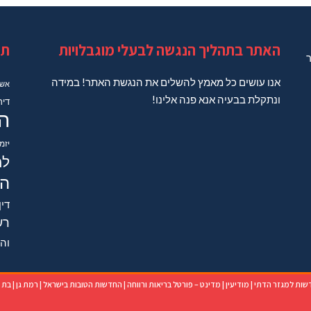
האתר בתהליך הנגשה לבעלי מוגבלויות
תג
ר
אנו עושים כל מאמץ להשלים את הנגשת האתר! במידה
אשד
ונתקלת בבעיה אנא פנה אלינו!
דיר
ה
יזמ
למ
הב
דין
רש
והש
שות למגזר הדתי
|
מודיעין
|
מדינט – פורטל בריאות ורווחה
|
החדשות הטובות בישראל
|
רמת גן
|
בת י