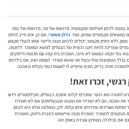
במבנה לכינון פעילותו המקצועית: סדנאות של נגר, סדנאות של בונה
ם בנושאים מקצועיים שונים, ועוד.
נדלן מסחרי
, אם כן, אינו חייב להיות
מון, ללא ניסיון מקצועי, יכולים לרכוש מבנה ולייעד אותו לבעלי מקצוע
בורים שצריכה להיות זיקה רגשית של הבעלים לנושא המושכר. לדוגמה,
ות בתי הקפה כמשהו לא חיובי, השכרת בית קפה עם מכונות ודלפקים
ם בגלל ההתנהגות שלו ובשל מה שהוא משדר. לעומת זאת, אם בילדותו
נה להשכרה תהיה בדיוק הנכס שיסייע לו לעשות כסף בקלות ובאהבה.
 רגשי, זכרו זאת!
יע למטרה הוא רגשי. שוכרים יקלטו אתכם, כבעלים, מקילומטרים וידעו
 את המבנה. הם לא ישכירו את המבנה שבבעלותכם אם לא תשדרו
פחות מעריכים ומזדהים איתו קלות. לכן, ההמלצה שלנו היא לבחון
ם מבקשים להשכיר. השכרת מבנה שיישמש כחברת הייטק, והשכרת