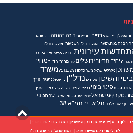
יות
בנייה
דירה בהנחה
וד
אשקלון
באר שבע
דיור ציבורי
דירה חדשה
ות
הסכם גג
השקעה
השקעות
השקעה בנדל"ן
השקעות נדל"ן
תחדשות עירונית
חיפה
יואב גלנט
חריש
מחיר
ירושלים
יחידות דיור
מחירי הדיור
ות נדל"ן
לוד
משרד
שתכן
משכנתא
מקרקעי ישראל
משה כחלון
נדל''ן
ינוי והשיכון
נתניה
עורך
משרדים
ניר שמול
פינוי בינוי
עיצוב הבית
פריפריה
פתח תקווה
קבלן
רמ"י
רמת גן
ות מקרקעי ישראל
שר הבינוי
שר הבינוי והשיכון
שיפוץ
תל אביב
תמ"א 38
יכון יואב גלנט
גליל
לרא
ם - חולון
|
גב"ש
|
יש''ע:שומרון בנימין וגוש עציון
|
במרכז- לחברי הבית היהודי
|
לוד
|
לימודים אקדמאיים בישראל
|
חדשות ישראל
|
כפר סבא
|
נדל"ן