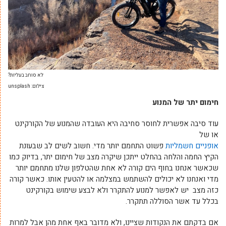
לא סוחב בעליות?
צילום: unsplash
חימום יתר של המנוע
עוד סיבה אפשרית לחוסר סחיבה היא העובדה שהמנוע של הקורקינט
או של
אופניים חשמליות
פשוט התחמם יותר מדי. חשוב לשים לב שבעונת
הקיץ החמה והלחה בהחלט ייתכן שיקרה מצב של חימום יתר, בדיוק כמו
שכאשר אנחנו בחוף הים קורה לא אחת שהטלפון שלנו מתחמם יותר
מדי ואנחנו לא יכולים להשתמש במצלמה או להטעין אותו. כאשר קורה
כזה מצב יש לאפשר למנוע להתקרר ולא לבצע שימוש בקורקינט
בכלל עד אשר הסוללה תתקרר.
אם בדקתם את הנקודות שציינו, ולא מדובר באף אחת מהן אבל למרות