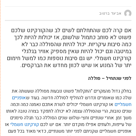
אביעד ברטוב
אם קרה לכם שהתחלתם לשים לב שהקורקינט שלכם
פשוט לא סוחב כתמול שלשום, אז יכולות להיות לכך
כמה סיבות עיקריות. יכול להיות שהסוללה כבר לא
במיטבה וגם יכול להיות שאין מספיק אוויר בגלגלי
קורקינט חשמלי. יש גם סיבות נוספות כמו למשל חימום
יתר של המנוע או שיש לכוון מחדש את הברקסים.
לפני שנתחיל – סוללה
בחלק גדול מהמקרים “התקלות” פשוט נובעות מסוללה שעשתה את
שלה כמו שאומרים ונדרש להחליף לסוללה חדשה. בעוד ש
אופניים
חשמליים
או קורקינט חשמלי יכולים לשרת אתכם נאמנה כמה וכמה
שנים טובות, הרי שהסוללה עצמה לא יכולה לתפקד בצורה טובה לאותו
משך זמן. אחרי שנתיים וחצי-שלוש שנים הסוללה כבר תגלה סימנים
של עייפות, ולעתים אפילו מוקדם יותר. אם יש לכם
קורקינט חשמלי
או
אופניים חשמליים שקניתם לפני יותר משנתיים, כדאי מאוד בכל פעם