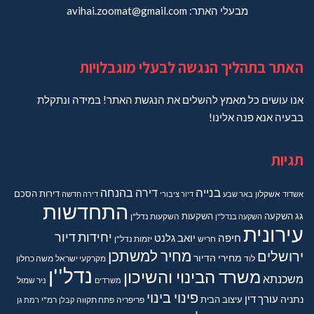
מבעלי האתר: avihai.zoomat@gmail.com
האתר בתהליך הנגשה לבעלי מוגבלויות
אנו עושים כל מאמץ להשלים את הנגשת האתר! במידה ונתקלת
בבעיה אנא פנה אלינו!
תגיות
בנייה
דירה בהנחה
דירות
הסכם
אשדוד
אשקלון
באר שבע
דיור ציבורי
דירה חדשה
התחדשות
גג
השקעה
השקעות
השקעה בנדל"ן
השקעות נדל"ן
עירונית
יחידות דיור
חיפה
יואב גלנט
חריש
יזמות נדל"ן
מחיר למשתכן
ירושלים
מחירי הדיור
מקרקעי ישראל
משה כחלון
לוד
נדל''ן
משרד הבינוי והשיכון
משכנתא
משרדים
ניר שמול
פינוי בינוי
נתניה
עורך דין
עיצוב הבית
פריפריה
פתח תקווה
קבלן
רמ"י
רמת גן