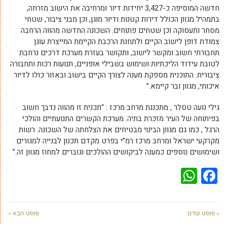
חדשה המוסיפה כ-3,427 יחידות דיור ומרחיבה את הישוב מזרחה,
בתמהיל מגוון הכולל דירות קטנות ודיור מוגן, וכן מבני ציבור, שטחי
מסחר ותעסוקה וכן שטחים פתוחים. השכונה החדשה מהווה הרחבה
צמודת דופן לישוב הקיים ולתחנת הרכבת הקיימת המייצרת עוגן
תחבורתי חשוב ומקשר לישוב, ותקושר בעזרת מערכת דרכים נרחבת
לטובת עידוד הליכתיות ושימוש בשבילי אופניים, תנועות רכות ותחבורה
ציבורית. התוכנית מספקת מענה לצורך הקיים בישוב ובאזור כולו לדיור
איכותי, מגוון ובר קיימא.”
גילי נועה טסלר , מתכננת מרחב מרכז : “תכנית זו מהווה נדבך חשוב
בפיתוחה של העיר מזכרת בתיה. מערכת הקשרים התנועתיים והולכי
הרגל , כמו גם מגוון הבינוי מבטיחים את הצלחתה של השכונה. רשות
מקרקעי ישראל ומרחב מרכז רמ”י בפרט מקדם תכנון לבנייה למגורים
ושימושים נוספים כמענה לביקושים ההולכים וגוברים למחוז מגוון זה.”
WhatsApp
Facebook
« פוסט קודם
פוסט הבא »