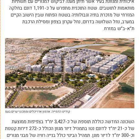
איכותית ומגוונת בעיר אשר תיתן מענה לביקוש למגורים עם תשתיות
מותאמות לתושבים. שטח התוכנית מתפרש על כ-1,191 דונם בחלקה
המזרחי של מזכרת בתיה וגבולותיה בשטח הפתוח שבין הישוב הקיים
במערב, נחל השלושה בדרום, נחל עקרון בצפון ומסילת הרכבת
ת”א-ב”ש במזרח.
קרדיט הדמייה: ארמון אדריכלים ומתכנני ערים בעמ
השכונה החדשה כוללת תוספת של כ-3,427 יח”ד בצפיפות ממוצעת
של כ-21 יח”ד לדונם נטו בתמהיל דיור מגוון הכולל כ-272 דירות קטנות
וכ-300 יח”ד לדיור מוגן. תמהיל הבינוי כולל בנייה רוויה של מבני מגורים