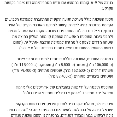
בגובה של 6-9 קומות בממוצע עם חזית מסחרית/מוסדות ציבור בקומות
הקרקע.
תכנון השכונה כולל מערכת תנועה היקפית המתחברת למערכת הכבישים
הקיימת במזכרת בתיה ליצירת קישור למרקם האורבני הקיים של העיר.
בנוסף, גני ילדים וביה”ס המתוכננים בשכונה מוקמו בהתאמה לתוכנית
ולמבני ציבור. התוכנית מאפשרת העתקת קו מתח העליון החוצה את
שטחה מדרום לצפון אל ממזרח למסילת הרכבת -תת”ל 79 (תחום
רצועת החשמל המתוכננת נמצא בתחום השיפוט של מ.א. גזר).
במסגרת התוכנית, השכונה כוללת שטחים למוסדות ומבני ציבור
(כ-106,000 מ”ר), מסחר (כ-8,500 מ”ר), תעסוקה (כ-115,000 מ”ר),
תשתית דרכים (כ-162,500 מ”ר), שטחים פתוחים (כ-79,400 מ”ר)
ושטחים ציבוריים פתוחים (כ-87,400 מ”ר).
התוכנית תוכננה על ידי צוות בהובלתם של אדריכלים אלי ארמון
ומיכאל יניב ממשרד “ארמון אדריכלים ומתכנני ערים בע”מ”.
עינב רינגלר, מנהלת אגף בכיר לתכנון ופרויקטים ברשות מקרקעי
ישראל בירכה על ההחלטה לאשר את התוכנית וציינה כי “מזכרת בתיה
זוכה לביקוש גבוה ומבורך למגורים. במסגרת זו תוקם שכונת מגורים