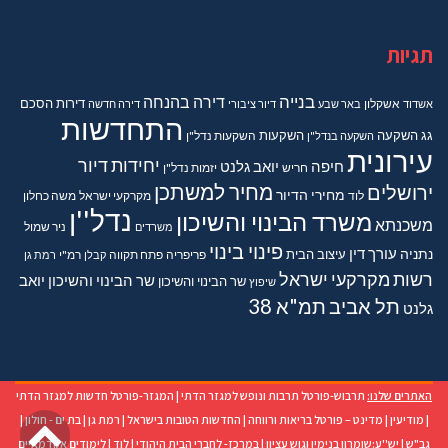
תגיות
בנייה
דירה בהנחה
דירות
הסכם
אשדוד
אשקלון
באר שבע
דיור ציבורי
דירה חדשה
התחדשות
גג
השקעה
השקעות
השקעה בנדל"ן
השקעות נדל"ן
עירונית
יחידות דיור
חיפה
יואב גלנט
חריש
יזמות נדל"ן
מחיר למשתכן
ירושלים
מחירי הדיור
מקרקעי ישראל
משה כחלון
לוד
נדל''ן
משרד הבינוי והשיכון
משכנתא
משרדים
ניר שמול
פינוי בינוי
נתניה
עורך דין
עיצוב הבית
פריפריה
פתח תקווה
קבלן
רמ"י
רמת גן
רשות מקרקעי ישראל
שר הבינוי והשיכון יואב
שר הבינוי והשיכון
שיפוץ
תל אביב
תמ"א 38
גלנט
האתרים שלנו:
תרבוש-פורטל תרבות ונופש למגזר הדתי
|
המגזר-פורטל חדשות למגזר הדתי
גל
|
מודיעין
|
מדינט – פורטל בריאות ורווחה
|
החדשות הטובות בישראל
|
רמת גן
|
בת ים - חולון
|
גב"ש
|
יש''ע:שומרון בנימין וגוש עציון
|
במרכז- לחברי הבית היהודי
|
לוד
|
לימודים אקדמאיים