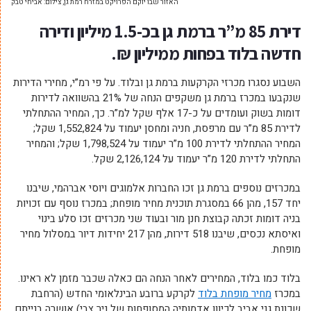
האזור שבו יוקם הפרויקט במזרח רמת גן, צילום: אביחי טבק
דירת 85 מ”ר ברמת גן בכ-1.5 מיליון ודירה
חדשה בלוד בפחות ממיליון ₪.
השבוע נסגרו מכרזי הקרקעות ברמת גן ובלוד. על פי רמ”י, מחירי הדירות
שנקבעו במכרז ברמת גן משקפים הנחה של 21% בהשוואה לדירות
דומות בשוק ועומדים על כ-17 אלף שקל למ”ר. כך, המחיר ההתחלתי
לדירת 85 מ”ר עם מרפסת, חניה ומחסן יעמוד על 1,552,824 שקל;
המחיר ההתחלתי לדירת 100 מ”ר יעמוד על 1,798,524 שקל; והמחיר
התחלתי לדירת 120 מ”ר יעמוד על 2,126,124 שקל.
במכרזים נוספים ברמת גן זכו החברות אלמוגים ויוסי אברהמי, שיבנו
יחד 157, מהן 66 במסגרת תוכנית מחיר מופחת; במכרז נוסף עם זכויות
בניה דומות זכתה קבוצת חנן מור ובעוד שני מכרזים זכו סלע בינוי
ואיסתא נכסים, שיבנו 518 דירות, מהן 217 יחידות דיור במסלול מחיר
מופחת.
בלוד כמו בלוד, המחירים לאחר הנחה הם כאלה שכבר מזמן לא ראינו.
במכרז
מחיר מופחת בלוד
לקרקע ברובע הבינלאומי החדש (הרחבת
שכונת גני אביב לכיוון אדמותיה המסופחות של ניר צבי) אושרה בנייתם