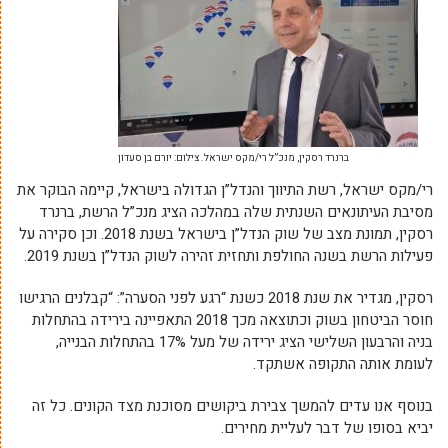
ברנרד רסקין, מנכ”ל רי/מקס ישראל. צילום: יורם בן סעדון
רי/מקס ישראל, רשת התיווך והנדל”ן הגדולה בישראל, קיימה הבוקר את
מסיבת העיתונאים השנתית שלה במהלכה הציג מנכ”ל הרשת, ברנרד
רסקין, תמונת מצב של שוק הנדל”ן בישראל בשנת 2018. וכן סקירה על
פעילות הרשת בשנה החולפת ותחזית זהירה לשוק הנדל”ן בשנת 2019.
רסקין, מגדיר את שנת 2018 כשנת “רגע לפני הסערה”: “קבלנים הרגישו
חוסר הביטחון בשוק וכתוצאה מכך 2018 התאפיינה בירידה בהתחלות
בניה והרבעון השלישי הציג ירידה של מעל 17% בהתחלות הבנייה,
לעומת אותה התקופה אשתקד.
בנוסף אנו עדים להמשך צבירת ביקושים מסוכנת מצד הקונים. כל זה
יביא בסופו של דבר לעליית מחירים.