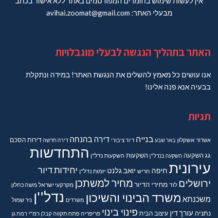
אין לעשות שימוש בחומרים המפורסמים באתר ללא אישור בכתב
מבעלי האתר: avihai.zoomat@gmail.com
האתר בתהליך הנגשה לבעלי מוגבלויות
אנו עושים כל מאמץ להשלים את הנגשת האתר! במידה ונתקלת
בבעיה אנא פנה אלינו!
תגיות
בנייה
דירה בהנחה
דירות
הסכם
אשדוד
אשקלון
באר שבע
דיור ציבורי
דירה חדשה
התחדשות
גג
השקעה
השקעות
השקעה בנדל"ן
השקעות נדל"ן
עירונית
יחידות דיור
חיפה
יואב גלנט
חריש
יזמות נדל"ן
מחיר למשתכן
ירושלים
מחירי הדיור
מקרקעי ישראל
משה כחלון
לוד
נדל''ן
משרד הבינוי והשיכון
משכנתא
משרדים
ניר שמול
פינוי בינוי
נתניה
עורך דין
עיצוב הבית
פריפריה
פתח תקווה
קבלן
רמ"י
רמת גן