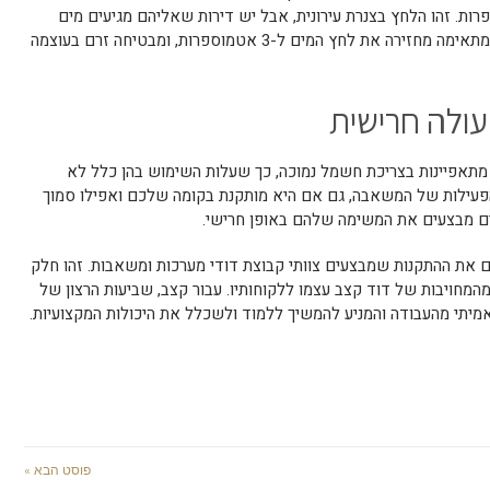
ים תקין הוא בערך 3 אטמוספרות. זהו הלחץ בצנרת עירונית, אבל יש דירות שאליהם מגיעים מים
בלחץ של 1.5 אטמוספרות בלבד. משאבה מתאימה מחזירה את לחץ המים ל-3 אטמוספרות, ומבטיחה זרם בעוצמה
עולה חרישית
אפיינות בצריכת חשמל נמוכה, כך שעלות השימוש בהן כלל לא
פעילות של המשאבה, גם אם היא מותקנת בקומה שלכם ואפילו סמוך
ם מבצעים את המשימה שלהם באופן חרישי.
ם את ההתקנות שמבצעים צוותי קבוצת דודי מערכות ומשאבות. זהו חלק
ה הוותיקה, ומהמחויבות של דוד קצב עצמו ללקוחותיו. עבור קצב, שביעות הרצון של
יתי מהעבודה והמניע להמשיך ללמוד ולשכלל את היכולות המקצועיות.
פוסט הבא »