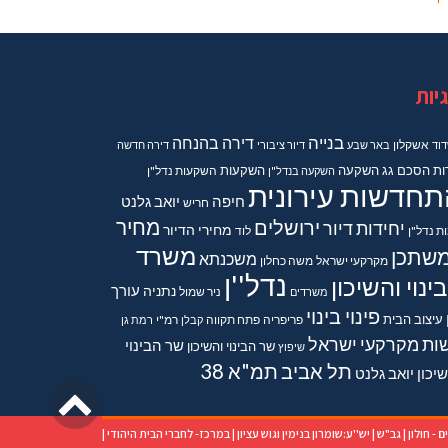
יות
בנייה
דירה בהנחה
וד
אשקלון
באר שבע
דיור ציבורי
דירה חדשה
ות
הסכם גג
השקעה
השקעות
השקעה בנדל"ן
השקעות נדל"ן
תחדשות עירונית
חיפה
יואב גלנט
חריש
מחיר
ירושלים
יחידות דיור
מחירי הדיור
ות נדל"ן
לוד
משרד
שתכן
משכנתא
מקרקעי ישראל
משה כחלון
נדל''ן
ינוי והשיכון
נתניה
עורך
משרדים
ניר שמול
פינוי בינוי
עיצוב הבית
פריפריה
פתח תקווה
קבלן
רמ"י
רמת גן
ות מקרקעי ישראל
שר הבינוי
שר הבינוי והשיכון
שיפוץ
תל אביב
תמ"א 38
יכון יואב גלנט
גליל
לרא
ם - חולון
|
גב"ש
|
יש''ע:שומרון בנימין וגוש עציון
|
במרכז- לחברי הבית היהודי
|