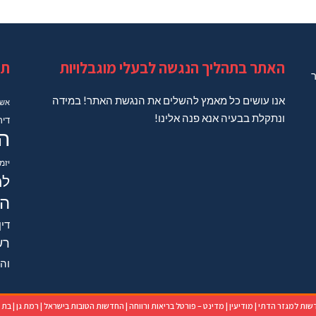
האתר בתהליך הנגשה לבעלי מוגבלויות
תג
ר
אנו עושים כל מאמץ להשלים את הנגשת האתר! במידה
אשד
ונתקלת בבעיה אנא פנה אלינו!
דיר
ה
יזמ
למ
הב
דין
רש
והש
שות למגזר הדתי
|
מודיעין
|
מדינט – פורטל בריאות ורווחה
|
החדשות הטובות בישראל
|
רמת גן
|
בת י