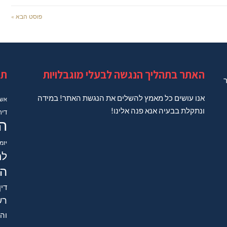
פוסט הבא »
האתר בתהליך הנגשה לבעלי מוגבלויות
תג
ר
אנו עושים כל מאמץ להשלים את הנגשת האתר! במידה
אשד
ונתקלת בבעיה אנא פנה אלינו!
דיר
ה
יזמ
למ
הב
דין
רש
והש