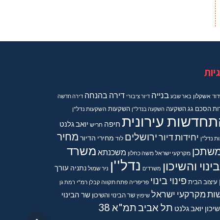
יות
בנייה
דירה בהנחה
וד
אשקלון
באר שבע
דיור ציבורי
דירה חדשה
ות
הסכם גג
השקעה
השקעות
השקעה בנדל"ן
השקעות נדל"ן
תחדשות עירונית
חיפה
יואב גלנט
חריש
מחיר
ירושלים
יחידות דיור
מחירי הדיור
ות נדל"ן
לוד
משרד
שתכן
משכנתא
מקרקעי ישראל
משה כחלון
נדל''ן
ינוי והשיכון
נתניה
עורך
משרדים
ניר שמול
פינוי בינוי
עיצוב הבית
פריפריה
פתח תקווה
קבלן
רמ"י
רמת גן
ות מקרקעי ישראל
שר הבינוי
שר הבינוי והשיכון
שיפוץ
תל אביב
תמ"א 38
יכון יואב גלנט