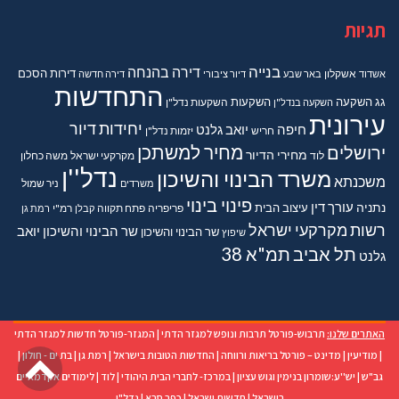
תגיות
בנייה
דירה בהנחה
דירות
הסכם
אשדוד
אשקלון
באר שבע
דיור ציבורי
דירה חדשה
התחדשות
גג
השקעה
השקעות
השקעה בנדל"ן
השקעות נדל"ן
עירונית
יחידות דיור
חיפה
יואב גלנט
חריש
יזמות נדל"ן
מחיר למשתכן
ירושלים
מחירי הדיור
מקרקעי ישראל
משה כחלון
לוד
נדל''ן
משרד הבינוי והשיכון
משכנתא
משרדים
ניר שמול
פינוי בינוי
נתניה
עורך דין
עיצוב הבית
פריפריה
פתח תקווה
קבלן
רמ"י
רמת גן
רשות מקרקעי ישראל
שר הבינוי והשיכון יואב
שר הבינוי והשיכון
שיפוץ
תל אביב
תמ"א 38
גלנט
האתרים שלנו:
תרבוש-פורטל תרבות ונופש למגזר הדתי
|
המגזר-פורטל חדשות למגזר הדתי
גל
|
מודיעין
|
מדינט – פורטל בריאות ורווחה
|
החדשות הטובות בישראל
|
רמת גן
|
בת ים - חולון
|
גב"ש
|
יש''ע:שומרון בנימין וגוש עציון
|
במרכז- לחברי הבית היהודי
|
לוד
|
לימודים אקדמאיים
לר
בישראל
|
חדשות ישראל
|
כפר סבא
|
נדל"ן