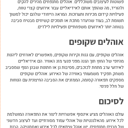
פשוטות לעיצובים משוכללים. אוהלים מתנפחים מהירים להקים
ולהוריד, מה שהופך אותם לאידיאליים עבור אירועים קצרי טווח,
פעילויות קידום מכירות ותערוכות. המראה הייחודי שלהם יכול למשוך
תשומת לב, בעוד שהיעדר מתכת או תומכים קשיחים מבטיח סביבה
בטוחה יותר לאירועים משפחתיים ופעילויות לילדים.
אוהלים שקופים
אוהלים שקופים, עם גגות וקירות שקופים, מאפשרים לאורחים ליהנות
מהיופי של החוץ תוך הגנה מפני פגעי מזג האוויר. הם אידיאליים
לאירועי ערב מתחת לכוכבים, מסיבות גן או חתונות שבהן הנוף שמסביב
משחק תפקיד משמעותי באווירה של האירוע. אוהלים שקופים
מספקים תפאורה קסומה, הממזגים את הסביבה החיצונית עם הנוחות
של חלל פנימי.
לסיכום
עולם האוהלים מציע אינסוף אפשרויות ליצור את התפאורה המושלמת
לכל אירוע. מהאלגנטיות של אוהלי עמוד מסורתיים ועד לעיצוב חדשני
של מבנים מתנפחים, יש אוהל שיתאים לכל אירוע ואסתטיקה. הבנת