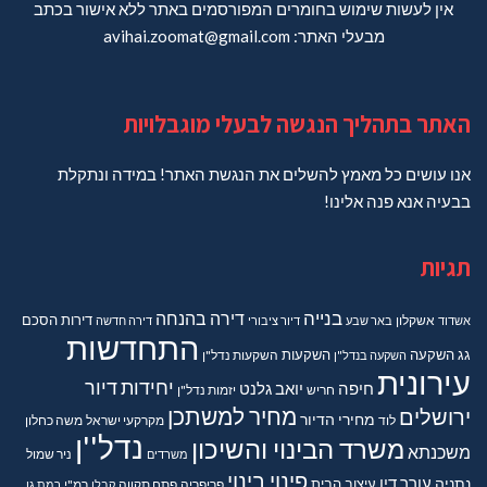
אין לעשות שימוש בחומרים המפורסמים באתר ללא אישור בכתב
מבעלי האתר: avihai.zoomat@gmail.com
האתר בתהליך הנגשה לבעלי מוגבלויות
אנו עושים כל מאמץ להשלים את הנגשת האתר! במידה ונתקלת
בבעיה אנא פנה אלינו!
תגיות
בנייה
דירה בהנחה
דירות
הסכם
אשדוד
אשקלון
באר שבע
דיור ציבורי
דירה חדשה
התחדשות
גג
השקעה
השקעות
השקעה בנדל"ן
השקעות נדל"ן
עירונית
יחידות דיור
חיפה
יואב גלנט
חריש
יזמות נדל"ן
מחיר למשתכן
ירושלים
מחירי הדיור
מקרקעי ישראל
משה כחלון
לוד
נדל''ן
משרד הבינוי והשיכון
משכנתא
משרדים
ניר שמול
פינוי בינוי
נתניה
עורך דין
עיצוב הבית
פריפריה
פתח תקווה
קבלן
רמ"י
רמת גן