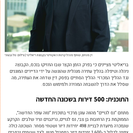
דן מנחם, שותף מנהל קרנות האקוויטי בקבוצת ריאליטי | צילום: טל גבעוני
בריאליטי מציינים כי בפרק הזמן הקצר שבו החזיקו בנכס, הקבוצה
ניהלה וטיפלה בהליך עתירה מנהלית שהוגשה על ידי הדיירים המוגנים
נגד ההליך המכרזי.
ההליך הסתיים בפסק דין שדחה את העתירה, מה
שסלל את הדרך להשבחה המהירה ולמימוש הנכס
.
התוכנית: 500 דירות בשכונה החדשה
מתחם “נס לגויים” מהווה עוגן מרכזי בתוכנית “נווה עופר החדשה”,
הממוקמת בין הרחובות בן צבי, נס לגויים, גרינבוים וציר שלבים
.
הקרקע
שנמכרה מיועדת לבניית 498 יחידות דיור ושטחי מסחר
.
השכונה כולה
צפויה לכלול כ-1,600 יחידות דיור בתמהיל מגוון, לצד שטחים נרחבים