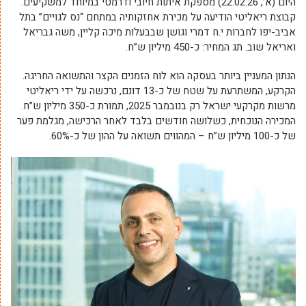
היום (א’, 22.02.26) מספקת איתות חיובי ודרמטי במיוחד למשקיעים.
קבוצת ריאליטי הודיעה על מכירת אחזקותיה במתחם “נס לגויים” בתל
אביב-יפו לחברות י.ח דמרי וגושן שבבעלות מיכה קליין, משה גבריאל
ואריאל שוב. תג המחיר: כ-450 מיליון ש”ח
.
הנתון המעניין ביותר בעסקה הוא לוח הזמנים הקצר והתשואה החריגה.
הקרקע, המשתרעת על שטח של כ-13 דונם, נרכשה על ידי ריאליטי
מרשות מקרקעי ישראל רק בנובמבר 2025, תמורת כ-350 מיליון ש”ח.
המכירה הנוכחית, כשלושה חודשים בלבד לאחר הרכישה, מגלמת פער
של כ-100 מיליון ש”ח – המהווים תשואה על ההון של כ-60%
.