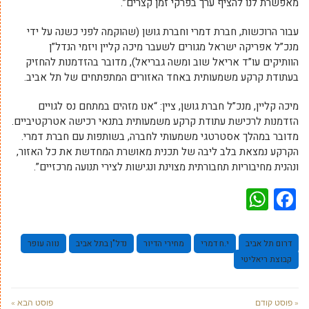
מאפשרת לנו להציף ערך בפרקי זמן קצרים”
.
עבור הרוכשות, חברת דמרי וחברת גושן (שהוקמה לפני כשנה על ידי
מנכ”ל אפריקה ישראל מגורים לשעבר מיכה קליין ויזמי הנדל”ן
הוותיקים עו”ד אריאל שוב ומשה גבריאל), מדובר בהזדמנות להחזיק
בעתודת קרקע משמעותית באחד האזורים המתפתחים של תל אביב
.
מיכה קליין, מנכ”ל חברת גושן, ציין: “אנו מזהים במתחם נס לגויים
הזדמנות לרכישת עתודת קרקע משמעותית בתנאי רכישה אטרקטיביים.
מדובר במהלך אסטרטגי משמעותי לחברה, בשותפות עם חברת דמרי.
הקרקע נמצאת בלב ליבה של תכנית מאושרת המחדשת את כל האזור,
ונהנית מחיבוריות תחבורתית מצוינת ונגישות לצירי תנועה מרכזיים”
.
WhatsApp
Facebook
דרום תל אביב
י.ח דמרי
מחירי הדיור
נדל"ן בתל אביב
נווה עופר
קבוצת ריאליטי
« פוסט קודם
פוסט הבא »